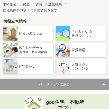
住 所
鹿児島県鹿児島市平之町
goo住宅・不動産
賃貸
鹿児島県
専有面積
16m²
鹿児島県のロフト付きの賃貸を探す
間取り
1K
お役立ち情報
鹿児島県霧島市隼人町真孝
「住みたい街」
価 格
4.60万円
住まいのコラム
を見つけよう
住 所
鹿児島県霧島市隼人町真孝
専有面積
53.73m²
暮らしのデータ
間取り
2LDK
家賃相場
(補助金・助成金情報)
鹿児島県鹿児島市錦江台２丁目
人気タウン
住宅ローン
ランキング
価 格
5.35万円
住 所
鹿児島県鹿児島市錦江台２丁目
専有面積
56m²
ページトップに戻る
間取り
3DK
鹿児島県鹿児島市宇宿８丁目
goo住宅・不動産
価 格
8.50万円
アプリ