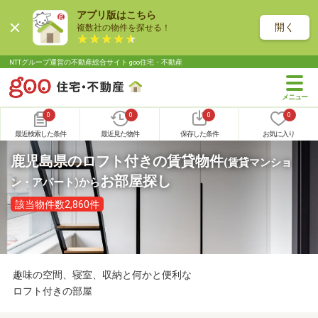
アプリ版はこちら
開く
複数社の物件を探せる！
NTTグループ運営の不動産総合サイト goo住宅・不動産
0
0
0
0
最近検索した条件
最近見た物件
保存した条件
お気に入り
鹿児島県のロフト付きの賃貸物件
(賃貸マンショ
お部屋探し
ン・アパート)
から
該当物件数2,860件
趣味の空間、寝室、収納と何かと便利な
ロフト付きの部屋