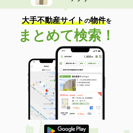
住 所
鹿児島県鹿児島市宇宿８丁目
専有面積
52.5m²
間取り
2LDK
大手不動産サイト
物件
の
を
鹿児島県鹿児島市郡元町
まとめて検索！
価 格
5万円
住 所
鹿児島県鹿児島市郡元町
専有面積
34.75m²
間取り
2DK
鹿児島県鹿児島市坂之上８丁目
価 格
3.45万円
住 所
鹿児島県鹿児島市坂之上８丁目
専有面積
30.48m²
間取り
ワンルーム
鹿児島県鹿児島市加治屋町
価 格
5.50万円