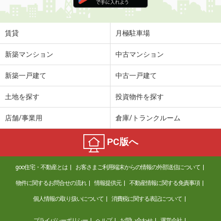
住 所
鹿児島県鹿児島市加治屋町
専有面積
27.59m²
間取り
1DK
賃貸
月極駐車場
鹿児島県薩摩川内市宮崎町
新築マンション
中古マンション
価 格
4.10万円
新築一戸建て
中古一戸建て
住 所
鹿児島県薩摩川内市宮崎町
専有面積
57.07m²
土地を探す
投資物件を探す
間取り
2LDK
店舗/事業用
倉庫/トランクルーム
鹿児島県日置市東市来町長里
PC版へ
価 格
4.20万円
住 所
鹿児島県日置市東市来町長里
goo住宅・不動産とは
お客さまご利用端末からの情報の外部送信について
専有面積
51.67m²
間取り
2LDK
物件に関するお問合せの流れ
情報提供元
不動産情報に関する免責事項
個人情報の取り扱いについて
消費税に関する表記について
鹿児島県出水市向江町
プライバシーポリシー
ヘルプ
お問い合わせ
運営会社