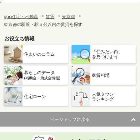
価 格
26万円
住 所
東京都世田谷区砧７
goo住宅・不動産
賃貸
東京都
専有面積
63.59m²
東京都の駅近・駅５分以内の賃貸を探す
間取り
2LDK
お役立ち情報
東京都立川市錦町６
「住みたい街」
価 格
9.20万円
住まいのコラム
を見つけよう
住 所
東京都立川市錦町６
専有面積
19.87m²
暮らしのデータ
間取り
1K
家賃相場
(補助金・助成金情報)
東京都日野市豊田２丁目
人気タウン
住宅ローン
ランキング
価 格
13.90万円
住 所
東京都日野市豊田２丁目
専有面積
58.5m²
ページトップに戻る
間取り
2LDK
東京都武蔵村山市本町３丁目