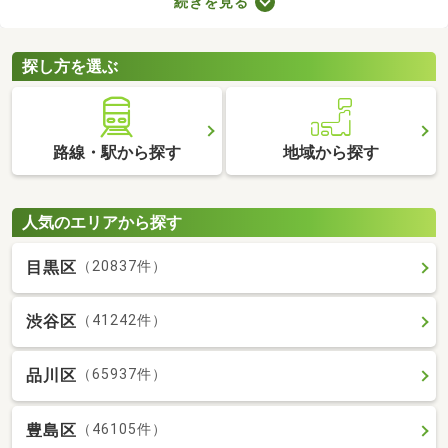
続きを見る
とも魅力。物件数も多いので、間取りや家賃などから自由に選べ
ます。理想の駅近物件を見つけて、快適な生活をスタートしまし
ょう。
探し方を選ぶ
路線・駅から探す
地域から探す
人気のエリアから探す
目黒区
（20837件）
渋谷区
（41242件）
品川区
（65937件）
豊島区
（46105件）