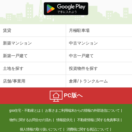
価 格
7.20万円
住 所
東京都立川市栄町２丁目
専有面積
26.08m²
間取り
1K
賃貸
月極駐車場
東京都杉並区大宮１
新築マンション
中古マンション
価 格
23.80万円
新築一戸建て
中古一戸建て
住 所
東京都杉並区大宮１
専有面積
50.4m²
土地を探す
投資物件を探す
間取り
1LDK
店舗/事業用
倉庫/トランクルーム
東京都西東京市向台町４
PC版へ
価 格
4.60万円
住 所
東京都西東京市向台町４
goo住宅・不動産とは
お客さまご利用端末からの情報の外部送信について
専有面積
16.25m²
間取り
1K
物件に関するお問合せの流れ
情報提供元
不動産情報に関する免責事項
個人情報の取り扱いについて
消費税に関する表記について
東京都練馬区関町南３