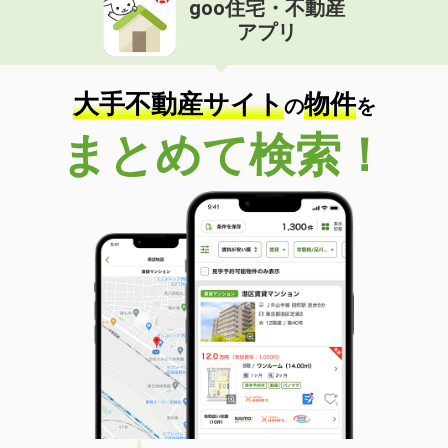
goo住宅・不動産
価 格
7.50万円
アプリ
住 所
東京都武蔵村山市本町３丁目
専有面積
58.64m²
間取り
2LDK
大手不動産サイト
物件
の
を
東京都立川市柏町４丁目
まとめて検索！
価 格
6.50万円
住 所
東京都立川市柏町４丁目
専有面積
27.6m²
間取り
1K
東京都調布市上石原３丁目
価 格
8.30万円
住 所
東京都調布市上石原３丁目
専有面積
31.32m²
間取り
1K
東京都立川市栄町２丁目