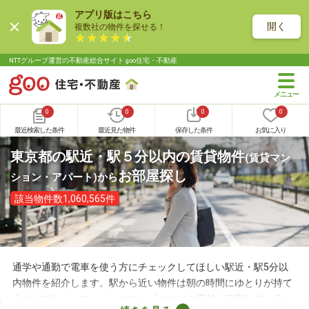
アプリ版はこちら
開く
複数社の物件を探せる！
NTTグループ運営の不動産総合サイト goo住宅・不動産
0
0
0
0
最近検索した条件
最近見た物件
保存した条件
お気に入り
東京都の駅近・駅５分以内の賃貸物件
(賃貸マン
お部屋探し
ション・アパート)
から
該当物件数1,060,565件
通学や通勤で電車を使う方にチェックしてほしい駅近・駅5分以
内物件を紹介します。駅から近い物件は朝の時間にゆとりが持て
るだけでなく、スーパーやコンビニなどの店舗が充実しているこ