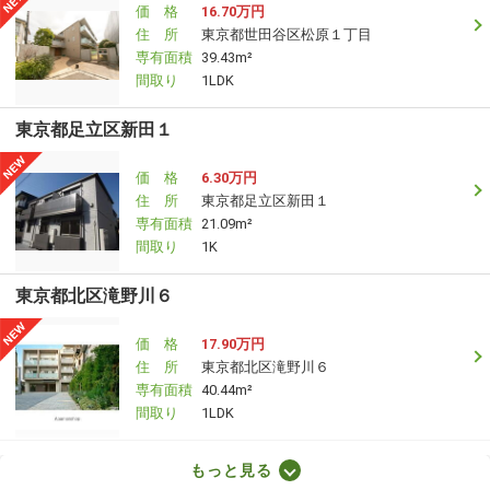
価 格
16.70万円
住 所
東京都世田谷区松原１丁目
専有面積
39.43m²
間取り
1LDK
東京都足立区新田１
価 格
6.30万円
住 所
東京都足立区新田１
専有面積
21.09m²
間取り
1K
東京都北区滝野川６
価 格
17.90万円
住 所
東京都北区滝野川６
専有面積
40.44m²
間取り
1LDK
東京都世田谷区砧７
もっと見る