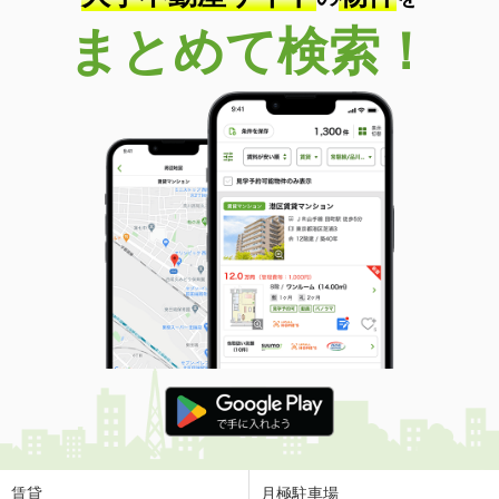
鳥取県米子市安倍
まとめて検索！
価 格
4.50万円
住 所
鳥取県米子市安倍
専有面積
23.72m²
間取り
1K
鳥取県米子市両三柳
価 格
3.30万円
住 所
鳥取県米子市両三柳
専有面積
26.08m²
間取り
1K
鳥取県米子市両三柳
価 格
3万円
住 所
鳥取県米子市両三柳
専有面積
23.72m²
間取り
1K
賃貸
月極駐車場