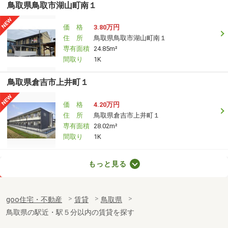
鳥取県鳥取市湖山町南１
価 格
3.80万円
住 所
鳥取県鳥取市湖山町南１
専有面積
24.85m²
間取り
1K
鳥取県倉吉市上井町１
価 格
4.20万円
住 所
鳥取県倉吉市上井町１
専有面積
28.02m²
間取り
1K
鳥取県倉吉市福庭町２
もっと見る
価 格
5.20万円
住 所
鳥取県倉吉市福庭町２
goo住宅・不動産
賃貸
鳥取県
専有面積
50.78m²
鳥取県の駅近・駅５分以内の賃貸を探す
間取り
3DK