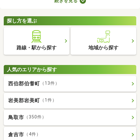
続きを見る
とも魅力。物件数も多いので、間取りや家賃などから自由に選べ
ます。理想の駅近物件を見つけて、快適な生活をスタートしまし
ょう。
探し方を選ぶ
路線・駅から探す
地域から探す
人気のエリアから探す
西伯郡伯耆町
（13件）
岩美郡岩美町
（1件）
鳥取市
（350件）
倉吉市
（4件）