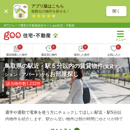
アプリ版はこちら
開く
複数社の物件を探せる！
NTTグループ運営の不動産総合サイト goo住宅・不動産
0
0
0
0
最近検索した条件
最近見た物件
保存した条件
お気に入り
鳥取県の駅近・駅５分以内の賃貸物件
(賃貸マン
お部屋探し
ション・アパート)
から
該当物件数1,232件
通学や通勤で電車を使う方にチェックしてほしい駅近・駅5分以
内物件を紹介します。駅から近い物件は朝の時間にゆとりが持て
るだけでなく、スーパーやコンビニなどの店舗が充実しているこ