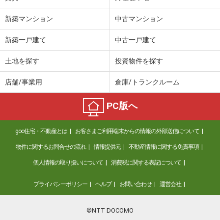
鳥取県東伯郡湯梨浜町大字門田
新築マンション
中古マンション
価 格
4.60万円
新築一戸建て
中古一戸建て
住 所
鳥取県東伯郡湯梨浜町大字門田
専有面積
35.3m²
土地を探す
投資物件を探す
間取り
2K
店舗/事業用
倉庫/トランクルーム
鳥取県米子市両三柳
PC版へ
価 格
4.60万円
住 所
鳥取県米子市両三柳
goo住宅・不動産とは
お客さまご利用端末からの情報の外部送信について
専有面積
23.18m²
間取り
1K
物件に関するお問合せの流れ
情報提供元
不動産情報に関する免責事項
個人情報の取り扱いについて
消費税に関する表記について
鳥取県鳥取市吉方温泉１
プライバシーポリシー
ヘルプ
お問い合わせ
運営会社
価 格
3.20万円
住 所
鳥取県鳥取市吉方温泉１
専有面積
35m²
©NTT DOCOMO
間取り
2DK