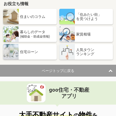
お役立ち情報
鳥取県鳥取市湖山町南５丁目
「住みたい街」
価 格
3.90万円
住まいのコラム
を見つけよう
住 所
鳥取県鳥取市湖山町南５丁目
専有面積
20.3m²
暮らしのデータ
間取り
1K
家賃相場
(補助金・助成金情報)
鳥取県鳥取市湖山町北２丁目
人気タウン
住宅ローン
ランキング
価 格
4.10万円
住 所
鳥取県鳥取市湖山町北２丁目
専有面積
40.3m²
ページトップに戻る
間取り
2DK
鳥取県倉吉市幸町
goo住宅・不動産
価 格
4万円
アプリ
住 所
鳥取県倉吉市幸町
専有面積
26.11m²
間取り
1K
大手不動産サイト
物件
の
を