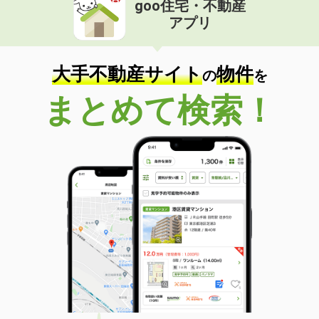
goo住宅・不動産
価 格
3.80万円
アプリ
住 所
静岡県浜松市浜名区都田町
専有面積
26.49m²
間取り
1K
大手不動産サイト
物件
の
を
静岡県焼津市三ケ名
まとめて検索！
価 格
6万円
住 所
静岡県焼津市三ケ名
専有面積
44.32m²
間取り
1LDK
静岡県浜松市浜名区寺島
価 格
5.90万円
住 所
静岡県浜松市浜名区寺島
専有面積
48.18m²
間取り
1LDK
静岡県掛川市逆川