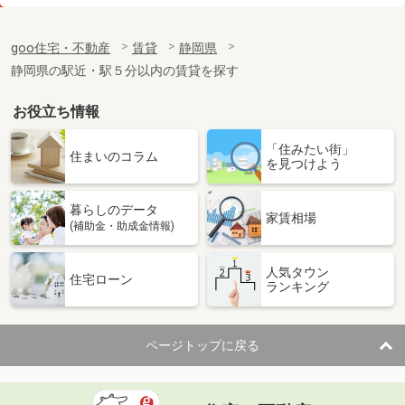
価 格
5.20万円
住 所
静岡県焼津市三ケ名
goo住宅・不動産
賃貸
静岡県
専有面積
33.2m²
静岡県の駅近・駅５分以内の賃貸を探す
間取り
1K
お役立ち情報
静岡県焼津市三ケ名
「住みたい街」
価 格
6.20万円
住まいのコラム
を見つけよう
住 所
静岡県焼津市三ケ名
専有面積
44.21m²
暮らしのデータ
間取り
1LDK
家賃相場
(補助金・助成金情報)
静岡県裾野市岩波
人気タウン
住宅ローン
ランキング
価 格
5.50万円
住 所
静岡県裾野市岩波
専有面積
31.4m²
ページトップに戻る
間取り
1K
静岡県浜松市浜名区都田町