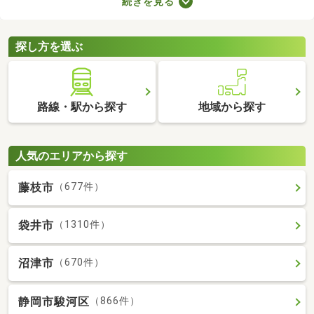
続きを見る
とも魅力。物件数も多いので、間取りや家賃などから自由に選べ
ます。理想の駅近物件を見つけて、快適な生活をスタートしまし
ょう。
探し方を選ぶ
路線・駅から探す
地域から探す
人気のエリアから探す
藤枝市
（677件）
袋井市
（1310件）
沼津市
（670件）
静岡市駿河区
（866件）