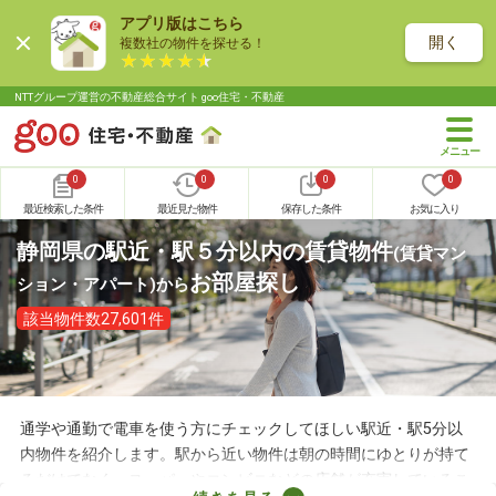
アプリ版はこちら
開く
複数社の物件を探せる！
NTTグループ運営の不動産総合サイト goo住宅・不動産
0
0
0
0
最近検索した条件
最近見た物件
保存した条件
お気に入り
静岡県の駅近・駅５分以内の賃貸物件
(賃貸マン
お部屋探し
ション・アパート)
から
該当物件数27,601件
通学や通勤で電車を使う方にチェックしてほしい駅近・駅5分以
内物件を紹介します。駅から近い物件は朝の時間にゆとりが持て
るだけでなく、スーパーやコンビニなどの店舗が充実しているこ