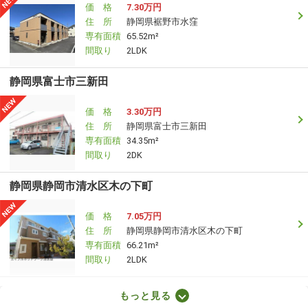
価 格
7.30万円
住 所
静岡県裾野市水窪
専有面積
65.52m²
間取り
2LDK
静岡県富士市三新田
価 格
3.30万円
住 所
静岡県富士市三新田
専有面積
34.35m²
間取り
2DK
静岡県静岡市清水区木の下町
価 格
7.05万円
住 所
静岡県静岡市清水区木の下町
専有面積
66.21m²
間取り
2LDK
静岡県焼津市三ケ名
もっと見る