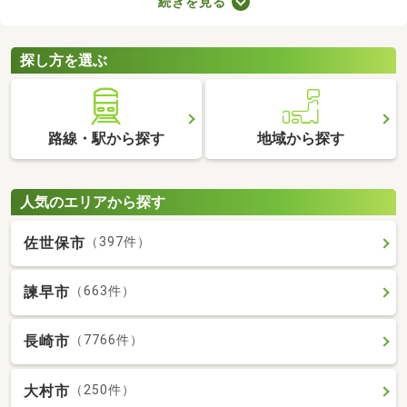
続きを見る
とも魅力。物件数も多いので、間取りや家賃などから自由に選べ
ます。理想の駅近物件を見つけて、快適な生活をスタートしまし
ょう。
探し方を選ぶ
路線・駅から探す
地域から探す
人気のエリアから探す
佐世保市
（397件）
諫早市
（663件）
長崎市
（7766件）
大村市
（250件）