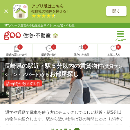
アプリ版はこちら
開く
複数社の物件を探せる！
NTTグループ運営の不動産総合サイト goo住宅・不動産
0
0
0
0
最近検索した条件
最近見た物件
保存した条件
お気に入り
長崎県の駅近・駅５分以内の賃貸物件
(賃貸マン
お部屋探し
ション・アパート)
から
該当物件数9,310件
通学や通勤で電車を使う方にチェックしてほしい駅近・駅5分以
内物件を紹介します。駅から近い物件は朝の時間にゆとりが持て
るだけでなく、スーパーやコンビニなどの店舗が充実しているこ