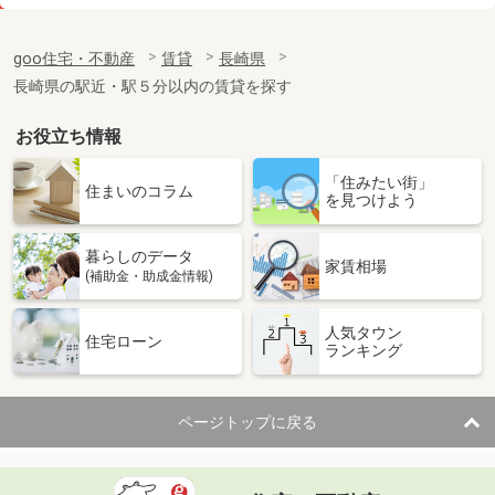
価 格
5.45万円
住 所
長崎県大村市向木場町
goo住宅・不動産
賃貸
長崎県
専有面積
53.48m²
長崎県の駅近・駅５分以内の賃貸を探す
間取り
2LDK
お役立ち情報
長崎県長崎市出雲１
「住みたい街」
価 格
3.60万円
住まいのコラム
を見つけよう
住 所
長崎県長崎市出雲１
専有面積
19.6m²
暮らしのデータ
間取り
1K
家賃相場
(補助金・助成金情報)
長崎県長崎市出雲１
人気タウン
住宅ローン
ランキング
価 格
3.60万円
住 所
長崎県長崎市出雲１
専有面積
19.6m²
ページトップに戻る
間取り
1K
長崎県長崎市出雲１