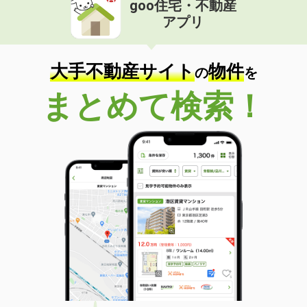
goo住宅・不動産
価 格
3.60万円
アプリ
住 所
長崎県長崎市出雲１
専有面積
19.6m²
間取り
1K
大手不動産サイト
物件
の
を
長崎県長崎市上小島２
まとめて検索！
価 格
5.10万円
住 所
長崎県長崎市上小島２
専有面積
19.87m²
間取り
1K
長崎県長崎市弥生町
価 格
3.50万円
住 所
長崎県長崎市弥生町
専有面積
35m²
間取り
2K
長崎県長崎市宝栄町