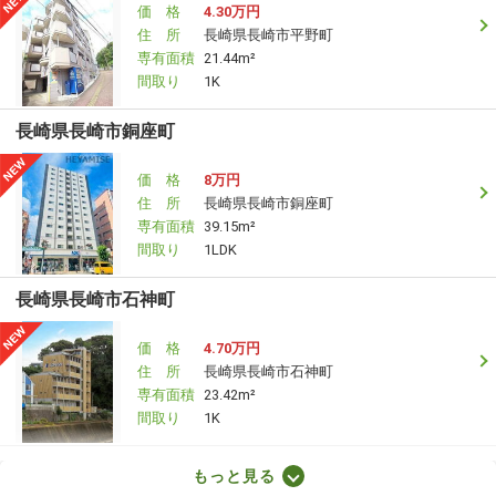
価 格
4.30万円
住 所
長崎県長崎市平野町
専有面積
21.44m²
間取り
1K
長崎県長崎市銅座町
価 格
8万円
住 所
長崎県長崎市銅座町
専有面積
39.15m²
間取り
1LDK
長崎県長崎市石神町
価 格
4.70万円
住 所
長崎県長崎市石神町
専有面積
23.42m²
間取り
1K
長崎県大村市向木場町
もっと見る