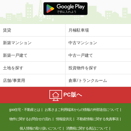
価 格
3.70万円
住 所
長崎県長崎市宝栄町
専有面積
17.01m²
間取り
1K
賃貸
月極駐車場
長崎県長崎市上小島２
新築マンション
中古マンション
価 格
5.40万円
新築一戸建て
中古一戸建て
住 所
長崎県長崎市上小島２
専有面積
19.87m²
土地を探す
投資物件を探す
間取り
1K
店舗/事業用
倉庫/トランクルーム
長崎県大村市鬼橋町
PC版へ
価 格
5.40万円
住 所
長崎県大村市鬼橋町
goo住宅・不動産とは
お客さまご利用端末からの情報の外部送信について
専有面積
57.63m²
間取り
2LDK
物件に関するお問合せの流れ
情報提供元
不動産情報に関する免責事項
個人情報の取り扱いについて
消費税に関する表記について
長崎県長崎市尾上町