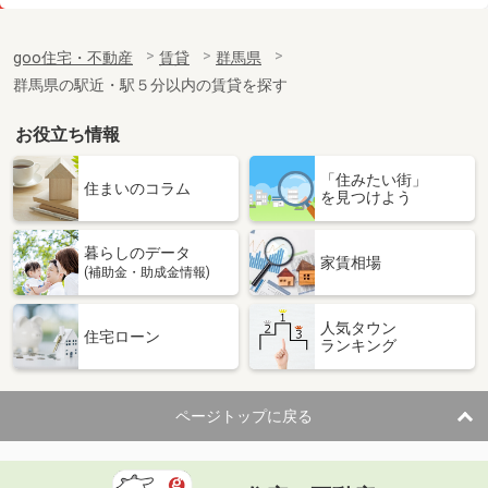
価 格
9.25万円
住 所
群馬県前橋市三俣町１丁目
goo住宅・不動産
賃貸
群馬県
専有面積
69.2m²
群馬県の駅近・駅５分以内の賃貸を探す
間取り
3LDK
お役立ち情報
群馬県桐生市広沢町間ノ島
「住みたい街」
価 格
5.50万円
住まいのコラム
を見つけよう
住 所
群馬県桐生市広沢町間ノ島
専有面積
95.32m²
暮らしのデータ
間取り
2SLDK
家賃相場
(補助金・助成金情報)
群馬県太田市飯田町
人気タウン
住宅ローン
ランキング
価 格
8.50万円
住 所
群馬県太田市飯田町
専有面積
48.2m²
ページトップに戻る
間取り
1LDK
群馬県館林市上赤生田町