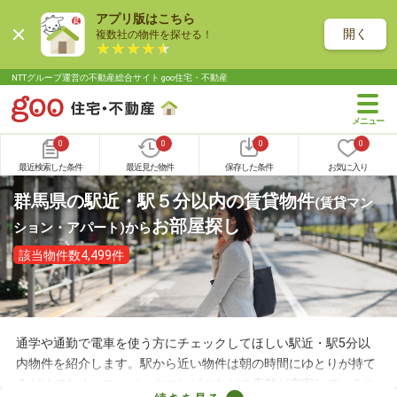
アプリ版はこちら
開く
複数社の物件を探せる！
NTTグループ運営の不動産総合サイト goo住宅・不動産
0
0
0
0
最近検索した条件
最近見た物件
保存した条件
お気に入り
群馬県の駅近・駅５分以内の賃貸物件
(賃貸マン
お部屋探し
ション・アパート)
から
該当物件数4,499件
通学や通勤で電車を使う方にチェックしてほしい駅近・駅5分以
内物件を紹介します。駅から近い物件は朝の時間にゆとりが持て
るだけでなく、スーパーやコンビニなどの店舗が充実しているこ