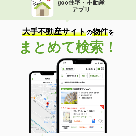
goo住宅・不動産
価 格
5.90万円
アプリ
住 所
群馬県館林市上赤生田町
専有面積
37.37m²
間取り
1LDK
大手不動産サイト
物件
の
を
群馬県高崎市菅谷町
まとめて検索！
価 格
4.20万円
住 所
群馬県高崎市菅谷町
専有面積
46.23m²
間取り
3K
群馬県前橋市富士見町原之郷
価 格
3.50万円
住 所
群馬県前橋市富士見町原之郷
専有面積
23.71m²
間取り
1K
群馬県渋川市阿久津