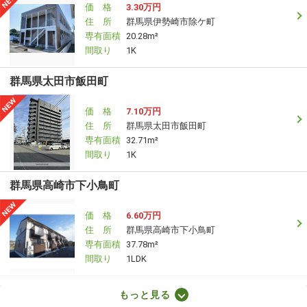
価 格
3.30万円
住 所
群馬県伊勢崎市除ケ町
専有面積
20.28m²
間取り
1K
群馬県太田市飯田町
価 格
7.10万円
住 所
群馬県太田市飯田町
専有面積
32.71m²
間取り
1K
群馬県高崎市下小鳥町
価 格
6.60万円
住 所
群馬県高崎市下小鳥町
専有面積
37.78m²
間取り
1LDK
群馬県前橋市三俣町１丁目
もっと見る