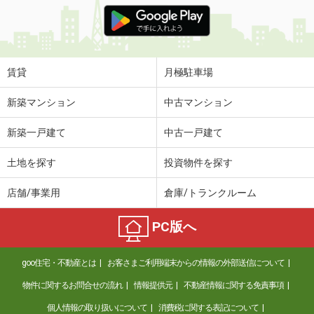
価 格
3.90万円
住 所
群馬県渋川市阿久津
専有面積
23.71m²
間取り
1K
賃貸
月極駐車場
群馬県前橋市西片貝町５
新築マンション
中古マンション
価 格
3.70万円
新築一戸建て
中古一戸建て
住 所
群馬県前橋市西片貝町５
専有面積
22.35m²
土地を探す
投資物件を探す
間取り
1K
店舗/事業用
倉庫/トランクルーム
群馬県渋川市阿久津
PC版へ
価 格
3.90万円
住 所
群馬県渋川市阿久津
goo住宅・不動産とは
お客さまご利用端末からの情報の外部送信について
専有面積
23.71m²
間取り
1K
物件に関するお問合せの流れ
情報提供元
不動産情報に関する免責事項
個人情報の取り扱いについて
消費税に関する表記について
群馬県伊勢崎市除ケ町