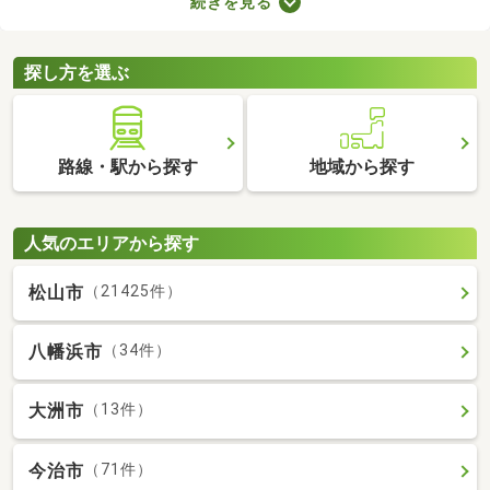
続きを見る
とも魅力。物件数も多いので、間取りや家賃などから自由に選べ
ます。理想の駅近物件を見つけて、快適な生活をスタートしまし
ょう。
探し方を選ぶ
路線・駅から探す
地域から探す
人気のエリアから探す
松山市
（21425件）
八幡浜市
（34件）
大洲市
（13件）
今治市
（71件）