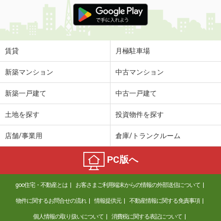
価 格
3.60万円
住 所
愛媛県松山市山越３丁目
専有面積
23.18m²
間取り
1K
賃貸
月極駐車場
愛媛県松山市南江戸２丁目
新築マンション
中古マンション
価 格
3.60万円
新築一戸建て
中古一戸建て
住 所
愛媛県松山市南江戸２丁目
専有面積
22.35m²
土地を探す
投資物件を探す
間取り
1K
店舗/事業用
倉庫/トランクルーム
愛媛県松山市東長戸３丁目
PC版へ
価 格
3.70万円
住 所
愛媛県松山市東長戸３丁目
goo住宅・不動産とは
お客さまご利用端末からの情報の外部送信について
専有面積
23.74m²
間取り
1K
物件に関するお問合せの流れ
情報提供元
不動産情報に関する免責事項
個人情報の取り扱いについて
消費税に関する表記について
愛媛県松山市北斎院町