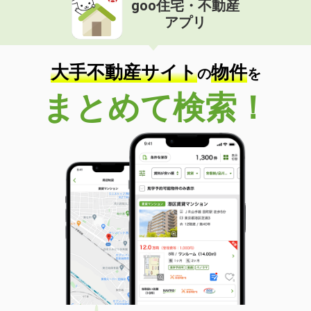
goo住宅・不動産
価 格
3.90万円
アプリ
住 所
愛媛県松山市居相６丁目
専有面積
23.18m²
間取り
1K
大手不動産サイト
物件
の
を
愛媛県松山市余戸東５丁目
まとめて検索！
価 格
3.40万円
住 所
愛媛県松山市余戸東５丁目
専有面積
23.18m²
間取り
1K
愛媛県松山市雄郡１丁目
価 格
4万円
住 所
愛媛県松山市雄郡１丁目
専有面積
19.87m²
間取り
1K
愛媛県松山市山越３丁目