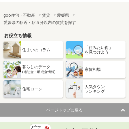
価 格
4.50万円
住 所
愛媛県松山市越智２丁目
goo住宅・不動産
賃貸
愛媛県
専有面積
26.08m²
愛媛県の駅近・駅５分以内の賃貸を探す
間取り
1K
お役立ち情報
愛媛県松山市古川南２丁目
「住みたい街」
価 格
3.70万円
住まいのコラム
を見つけよう
住 所
愛媛県松山市古川南２丁目
専有面積
23.61m²
暮らしのデータ
間取り
1K
家賃相場
(補助金・助成金情報)
愛媛県松山市祝谷３丁目
人気タウン
住宅ローン
ランキング
価 格
3.90万円
住 所
愛媛県松山市祝谷３丁目
専有面積
19.87m²
ページトップに戻る
間取り
1K
愛媛県松山市居相６丁目