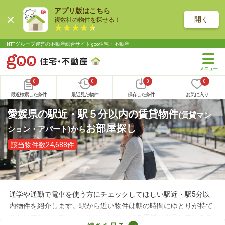
アプリ版はこちら
開く
複数社の物件を探せる！
NTTグループ運営の不動産総合サイト goo住宅・不動産
0
0
0
0
最近検索した条件
最近見た物件
保存した条件
お気に入り
愛媛県の駅近・駅５分以内の賃貸物件
(賃貸マン
お部屋探し
ション・アパート)
から
該当物件数24,688件
通学や通勤で電車を使う方にチェックしてほしい駅近・駅5分以
内物件を紹介します。駅から近い物件は朝の時間にゆとりが持て
るだけでなく、スーパーやコンビニなどの店舗が充実しているこ