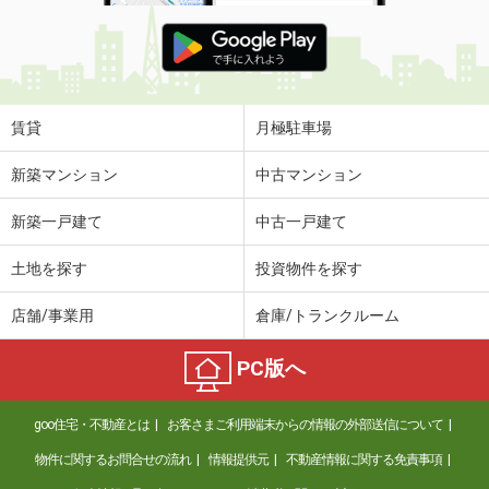
沖縄県那覇市金城１
価 格
7.60万円
住 所
沖縄県那覇市金城１
専有面積
23.5m²
間取り
1K
賃貸
月極駐車場
沖縄県沖縄市園田２
新築マンション
中古マンション
価 格
8.90万円
新築一戸建て
中古一戸建て
住 所
沖縄県沖縄市園田２
専有面積
55m²
土地を探す
投資物件を探す
間取り
3DK
店舗/事業用
倉庫/トランクルーム
沖縄県沖縄市高原２
PC版へ
価 格
9.40万円
住 所
沖縄県沖縄市高原２
goo住宅・不動産とは
お客さまご利用端末からの情報の外部送信について
専有面積
55.99m²
間取り
3SDK
物件に関するお問合せの流れ
情報提供元
不動産情報に関する免責事項