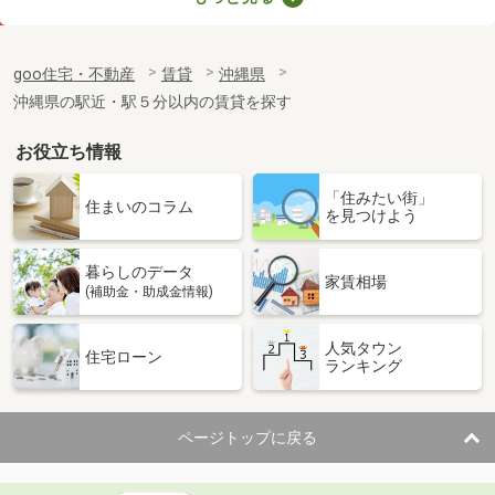
価 格
5万円
住 所
沖縄県宜野湾市新城１丁目
goo住宅・不動産
賃貸
沖縄県
専有面積
34.17m²
沖縄県の駅近・駅５分以内の賃貸を探す
間取り
1DK
お役立ち情報
沖縄県中頭郡読谷村字喜名
「住みたい街」
価 格
7.20万円
住まいのコラム
を見つけよう
住 所
沖縄県中頭郡読谷村字喜名
専有面積
50.3m²
暮らしのデータ
間取り
2LDK
家賃相場
(補助金・助成金情報)
沖縄県中頭郡北中城村字島袋
人気タウン
住宅ローン
ランキング
価 格
6.70万円
住 所
沖縄県中頭郡北中城村字島袋
専有面積
51m²
ページトップに戻る
間取り
2DK
沖縄県浦添市城間２丁目