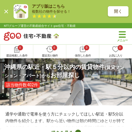
アプリ版はこちら
開く
複数社の物件を探せる！
NTTグループ運営の不動産総合サイト goo住宅・不動産
0
0
0
0
最近検索した条件
最近見た物件
保存した条件
お気に入り
沖縄県の駅近・駅５分以内の賃貸物件
(賃貸マン
お部屋探し
ション・アパート)
から
該当物件数402件
通学や通勤で電車を使う方にチェックしてほしい駅近・駅5分以
内物件を紹介します。駅から近い物件は朝の時間にゆとりが持て
るだけでなく、スーパーやコンビニなどの店舗が充実しているこ