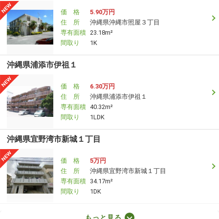
価 格
5.90万円
住 所
沖縄県沖縄市照屋３丁目
専有面積
23.18m²
間取り
1K
沖縄県浦添市伊祖１
価 格
6.30万円
住 所
沖縄県浦添市伊祖１
専有面積
40.32m²
間取り
1LDK
沖縄県宜野湾市新城１丁目
価 格
5万円
住 所
沖縄県宜野湾市新城１丁目
専有面積
34.17m²
間取り
1DK
沖縄県宜野湾市新城１丁目
もっと見る