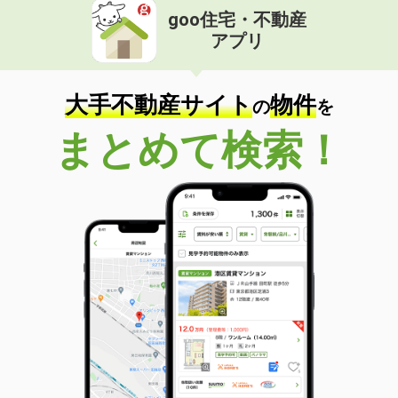
goo住宅・不動産
価 格
7.10万円
アプリ
住 所
沖縄県浦添市城間２丁目
専有面積
23.18m²
間取り
1K
大手不動産サイト
物件
の
を
沖縄県沖縄市海邦１丁目
まとめて検索！
価 格
8.50万円
住 所
沖縄県沖縄市海邦１丁目
専有面積
50.41m²
間取り
2LDK
沖縄県那覇市宮城１丁目
価 格
6.30万円
住 所
沖縄県那覇市宮城１丁目
専有面積
21.84m²
間取り
1K