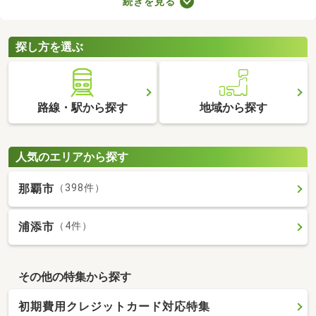
続きを見る
とも魅力。物件数も多いので、間取りや家賃などから自由に選べ
ます。理想の駅近物件を見つけて、快適な生活をスタートしまし
ょう。
探し方を選ぶ
路線・駅から探す
地域から探す
人気のエリアから探す
那覇市
（398件）
浦添市
（4件）
その他の特集から探す
初期費用クレジットカード対応特集