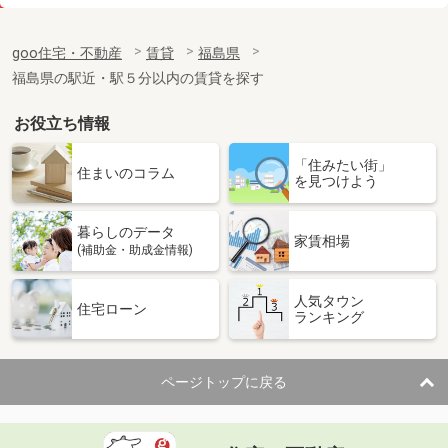
価 格
7.30万円
住 所
福島県郡山市小原田５丁目
goo住宅・不動産
賃貸
福島県
専有面積
39.92m²
福島県の駅近・駅５分以内の賃貸を探す
間取り
1LDK
お役立ち情報
福島県いわき市常磐関船町３
「住みたい街」
価 格
4.80万円
住まいのコラム
を見つけよう
住 所
福島県いわき市常磐関船町３
専有面積
28.02m²
暮らしのデータ
間取り
1K
家賃相場
(補助金・助成金情報)
福島県郡山市安積町日出山１丁目
人気タウン
住宅ローン
ランキング
価 格
6.90万円
住 所
福島県郡山市安積町日出山１丁目
専有面積
72.92m²
ページトップに戻る
間取り
2LDK
福島県福島市西中央４丁目