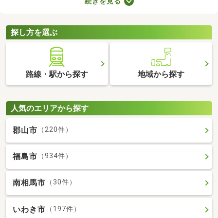
続きを見る
とも魅力。物件数も多いので、間取りや家賃などから自由に選べ
ます。理想の駅近物件を見つけて、快適な生活をスタートしまし
ょう。
探し方を選ぶ
路線・駅から探す
地域から探す
人気のエリアから探す
郡山市
（220件）
福島市
（934件）
南相馬市
（30件）
いわき市
（197件）