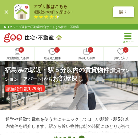
アプリ版はこちら
開く
複数社の物件を探せる！
NTTグループ運営の不動産総合サイト goo住宅・不動産
0
0
0
0
最近検索した条件
最近見た物件
保存した条件
お気に入り
福島県の駅近・駅５分以内の賃貸物件
(賃貸マン
お部屋探し
ション・アパート)
から
該当物件数1,794件
通学や通勤で電車を使う方にチェックしてほしい駅近・駅5分以
内物件を紹介します。駅から近い物件は朝の時間にゆとりが持て
るだけでなく、スーパーやコンビニなどの店舗が充実しているこ