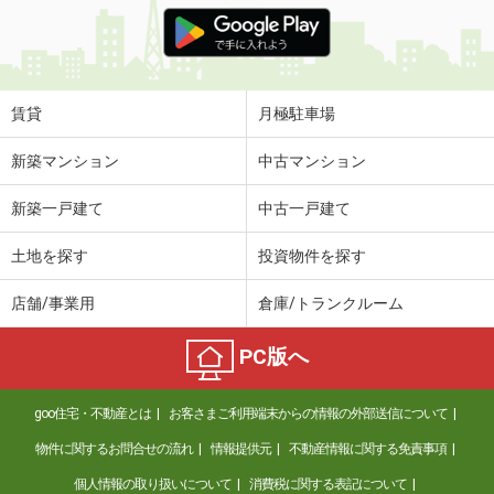
価 格
4.20万円
住 所
福島県福島市小倉寺字中ノ内
専有面積
31.56m²
間取り
1LDK
賃貸
月極駐車場
福島県郡山市田村町徳定字下河原
新築マンション
中古マンション
価 格
4.10万円
新築一戸建て
中古一戸建て
住 所
福島県郡山市田村町徳定字下河原
専有面積
28.4m²
土地を探す
投資物件を探す
間取り
ワンルーム
店舗/事業用
倉庫/トランクルーム
福島県福島市大森字城ノ内
PC版へ
価 格
6.10万円
住 所
福島県福島市大森字城ノ内
goo住宅・不動産とは
お客さまご利用端末からの情報の外部送信について
専有面積
53.34m²
間取り
1LDK
物件に関するお問合せの流れ
情報提供元
不動産情報に関する免責事項
個人情報の取り扱いについて
消費税に関する表記について
福島県福島市飯坂町湯野字銚子口