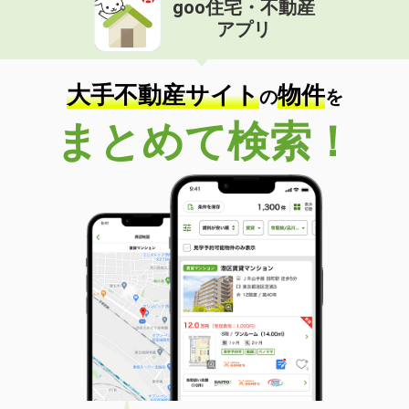
goo住宅・不動産
価 格
5.05万円
アプリ
住 所
福島県福島市西中央４丁目
専有面積
42.37m²
間取り
1LDK
大手不動産サイト
物件
の
を
福島県郡山市田村町徳定字下河原
まとめて検索！
価 格
4.70万円
住 所
福島県郡山市田村町徳定字下河原
専有面積
34m²
間取り
ワンルーム
福島県郡山市字十貫河原
価 格
4.60万円
住 所
福島県郡山市字十貫河原
専有面積
23.18m²
間取り
1K
福島県福島市小倉寺字中ノ内