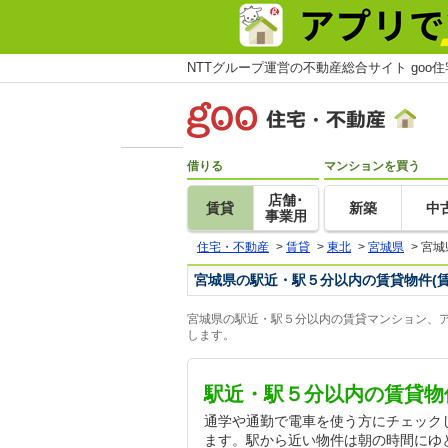
NTTグループ運営の不動産総合サイト goo
借りる
マンションを買う
店舗･
賃貸
新築
中
事業用
住宅・不動産
>
賃貸
>
東北
>
宮城県
>
宮城
宮城県の駅近・駅５分以内の賃貸物件(
宮城県の駅近・駅５分以内の賃貸マンション、ア
します。
駅近・駅５分以内の賃貸物
通学や通勤で電車を使う方にチェック
ます。駅から近い物件は朝の時間にゆ