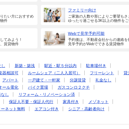
ファミリー向け
りたい方におすすめ
ご家族の人数や形によりご要望もさ
物件
ゆったり過ごせる3K以上の物件を
Webで見学予約可能
してみよう！
予約後は、不動産会社からの連絡を
、賃貸物件
見学予約がWebでできる賃貸物件
なし
新築・築浅
駅近・駅５分以内
駐車場付き
楽器相談可
ルームシェア（二人入居可）
フリーレント
貸
アパート
一戸建て・一軒家
分譲賃貸
礼金なし
オール電化
バイク置場
ガスコンロ２クチ
料なし
リフォーム・リノベーション済
保証人不要・保証人代行
家具付き
メゾネット
ターネット無料
エアコン付き
シニア・高齢者向け