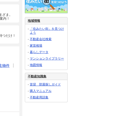
まざま。
ご案内！
地域情報
「住みたい街」を見つけ
よう
待つだけ！
不動産会社検索
家賃相場
暮らしデータ
マンションライブラリー
地図情報
主物件
不動産知識集
賃貸 部屋探しガイド
購入マニュアル
不動産用語集