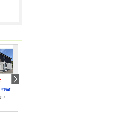
円
3.70万円
5.15万円
宮城県柴田郡大河原町字住吉町
宮城県仙台市青葉区荒巻本沢３
宮城県遠田郡涌谷町字
.3m²
専有面積
26m²
専有面積
57.64m²
間取り
1K
間取り
2LDK