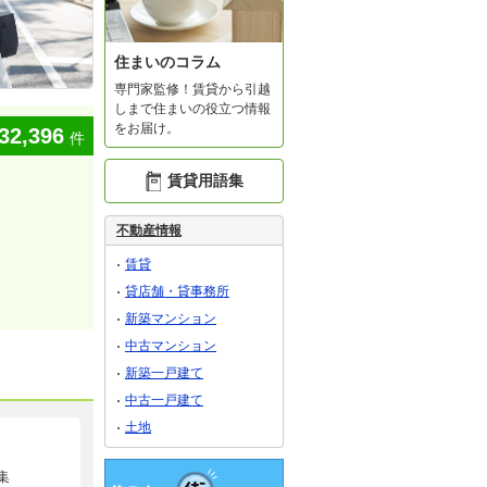
住まいのコラム
専門家監修！賃貸から引越
しまで住まいの役立つ情報
をお届け。
32,396
件
賃貸用語集
不動産情報
賃貸
貸店舗・貸事務所
新築マンション
中古マンション
新築一戸建て
中古一戸建て
土地
集