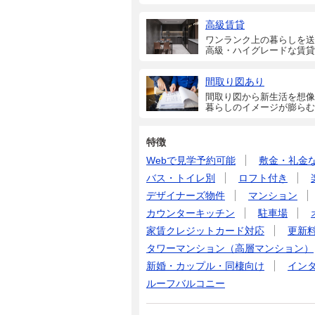
高級賃貸
ワンランク上の暮らしを送
高級・ハイグレードな賃貸
間取り図あり
間取り図から新生活を想像
暮らしのイメージが膨らむ
特徴
Webで見学予約可能
敷金・礼金
バス・トイレ別
ロフト付き
デザイナーズ物件
マンション
カウンターキッチン
駐車場
家賃クレジットカード対応
更新
タワーマンション（高層マンション）
新婚・カップル・同棲向け
イン
ルーフバルコニー