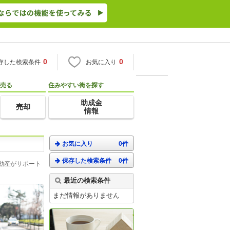
0
0
存した検索条件
お気に入り
売る
住みやすい街を探す
助成金
売却
情報
お気に入り
0件
保存した検索条件
0件
動産がサポート
最近の検索条件
まだ情報がありません