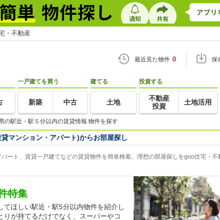
住宅・不動産
0
最近見た物件
保
一戸建てを買う
建てる
投資する
不動産
古
新築
中古
土地
土地活用
投資
県の駅近・駅５分以内の賃貸情報 物件を探す
賃貸マンション・アパート)からお部屋探し
パート、賃貸一戸建てなどの賃貸物件を簡単検索。理想の部屋探しをgoo住宅・不
件特集
してほしい駅近・駅5分以内物件を紹介し
とりが持てるだけでなく、スーパーやコ