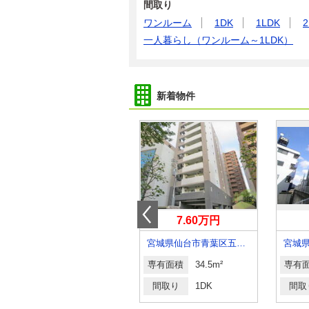
間取り
ワンルーム
1DK
1LDK
2
一人暮らし（ワンルーム～1LDK）
新着物件
7.35万円
7.60万円
宮城県仙台市宮城野区五輪１
宮城県仙台市青葉区五橋２
専有面積
43.94m²
専有面積
34.5m²
専有
間取り
1LDK
間取り
1DK
間取