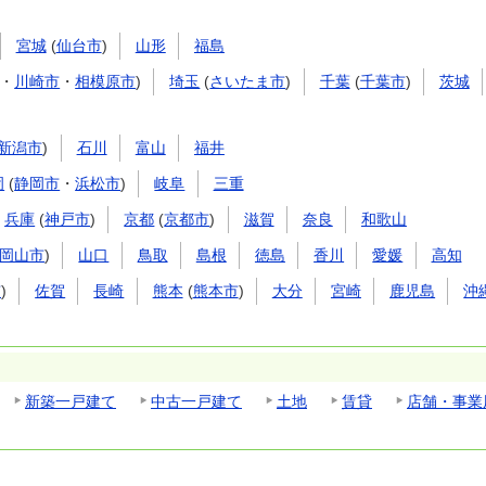
宮城
(
仙台市
)
山形
福島
・
川崎市
・
相模原市
)
埼玉
(
さいたま市
)
千葉
(
千葉市
)
茨城
新潟市
)
石川
富山
福井
岡
(
静岡市
・
浜松市
)
岐阜
三重
兵庫
(
神戸市
)
京都
(
京都市
)
滋賀
奈良
和歌山
岡山市
)
山口
鳥取
島根
徳島
香川
愛媛
高知
市
)
佐賀
長崎
熊本
(
熊本市
)
大分
宮崎
鹿児島
沖
新築一戸建て
中古一戸建て
土地
賃貸
店舗・事業