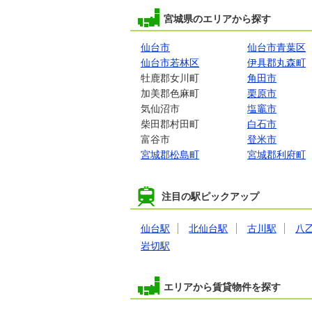
宮城県のエリアから探す
仙台市
仙台市青葉区
仙台市若林区
伊具郡丸森町
牡鹿郡女川町
角田市
加美郡色麻町
栗原市
気仙沼市
塩竈市
柴田郡村田町
白石市
富谷市
登米市
宮城郡松島町
宮城郡利府町
注目の駅ピックアップ
仙台駅
北仙台駅
古川駅
八
岩切駅
エリアから賃貸物件を探す