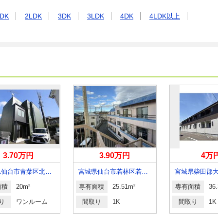
DK
2LDK
3DK
3LDK
4DK
4LDK以上
3.70万円
3.90万円
4万
宮城県仙台市青葉区北山３
宮城県仙台市若林区若林５丁目
面積
20m²
専有面積
25.51m²
専有面積
36
り
ワンルーム
間取り
1K
間取り
1K