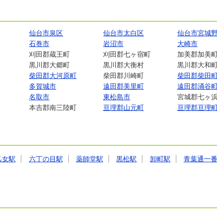
仙台市泉区
仙台市太白区
仙台市宮城
石巻市
岩沼市
大崎市
刈田郡蔵王町
刈田郡七ヶ宿町
加美郡加美
黒川郡大郷町
黒川郡大衡村
黒川郡大和
柴田郡大河原町
柴田郡川崎町
柴田郡柴田
多賀城市
遠田郡美里町
遠田郡涌谷
名取市
東松島市
宮城郡七ヶ
本吉郡南三陸町
亘理郡山元町
亘理郡亘理
乙女駅
六丁の目駅
薬師堂駅
黒松駅
卸町駅
青葉通一