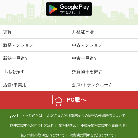
価 格
5.80万円
住 所
神奈川県相模原市中央区淵野辺２丁目
専有面積
20.03m²
間取り
ワンルーム
賃貸
月極駐車場
神奈川県横浜市鶴見区矢向３
新築マンション
中古マンション
価 格
13.70万円
新築一戸建て
中古一戸建て
住 所
神奈川県横浜市鶴見区矢向３
専有面積
41.85m²
土地を探す
投資物件を探す
間取り
1LDK
店舗/事業用
倉庫/トランクルーム
神奈川県横浜市鶴見区江ケ崎町
PC版へ
価 格
9.25万円
住 所
神奈川県横浜市鶴見区江ケ崎町
goo住宅・不動産とは
お客さまご利用端末からの情報の外部送信について
専有面積
25.96m²
間取り
1K
物件に関するお問合せの流れ
情報提供元
不動産情報に関する免責事項
個人情報の取り扱いについて
消費税に関する表記について
神奈川県川崎市幸区中幸町１