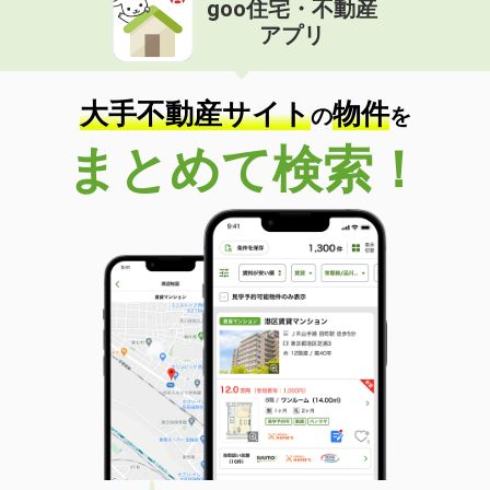
goo住宅・不動産
価 格
6.90万円
アプリ
住 所
神奈川県横浜市鶴見区岸谷４
専有面積
20.06m²
間取り
1K
大手不動産サイト
物件
の
を
神奈川県横浜市港北区樽町２
まとめて検索！
価 格
16.40万円
住 所
神奈川県横浜市港北区樽町２
専有面積
41.92m²
間取り
1LDK
神奈川県伊勢原市桜台３丁目
価 格
7.05万円
住 所
神奈川県伊勢原市桜台３丁目
専有面積
31.13m²
間取り
1LDK
神奈川県相模原市中央区淵野辺２丁目