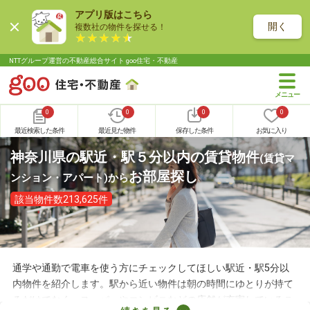
アプリ版はこちら
開く
複数社の物件を探せる！
NTTグループ運営の不動産総合サイト goo住宅・不動産
0
0
0
0
最近検索した条件
最近見た物件
保存した条件
お気に入り
神奈川県の駅近・駅５分以内の賃貸物件
(賃貸マ
お部屋探し
ンション・アパート)
から
該当物件数213,625件
通学や通勤で電車を使う方にチェックしてほしい駅近・駅5分以
内物件を紹介します。駅から近い物件は朝の時間にゆとりが持て
るだけでなく、スーパーやコンビニなどの店舗が充実しているこ