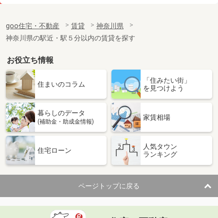
価 格
10.05万円
住 所
神奈川県座間市ひばりが丘１丁目
goo住宅・不動産
賃貸
神奈川県
専有面積
40.14m²
神奈川県の駅近・駅５分以内の賃貸を探す
間取り
1LDK
お役立ち情報
神奈川県横浜市鶴見区鶴見中央３
「住みたい街」
価 格
6.50万円
住まいのコラム
を見つけよう
住 所
神奈川県横浜市鶴見区鶴見中央３
専有面積
21.93m²
暮らしのデータ
間取り
1K
家賃相場
(補助金・助成金情報)
神奈川県横浜市港北区高田西１
人気タウン
住宅ローン
ランキング
価 格
13.20万円
住 所
神奈川県横浜市港北区高田西１
専有面積
47.94m²
ページトップに戻る
間取り
1LDK
神奈川県横浜市鶴見区岸谷４