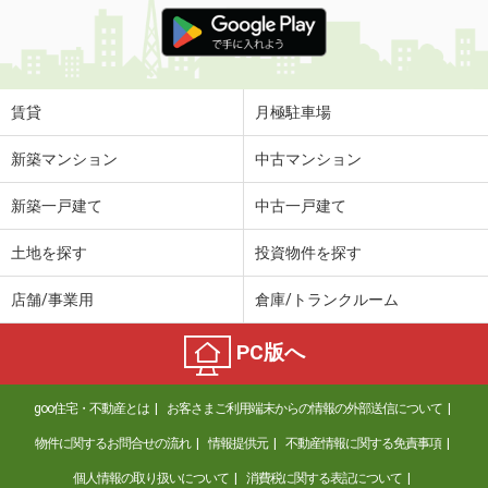
価 格
12.90万円
住 所
千葉県柏市十余二
専有面積
79.92m²
間取り
3LDK
賃貸
月極駐車場
千葉県千葉市中央区葛城１丁目
新築マンション
中古マンション
価 格
9.30万円
新築一戸建て
中古一戸建て
住 所
千葉県千葉市中央区葛城１丁目
専有面積
45.07m²
土地を探す
投資物件を探す
間取り
1DK
店舗/事業用
倉庫/トランクルーム
千葉県千葉市中央区葛城１丁目
PC版へ
価 格
13.50万円
住 所
千葉県千葉市中央区葛城１丁目
goo住宅・不動産とは
お客さまご利用端末からの情報の外部送信について
専有面積
37.96m²
間取り
ワンルーム
物件に関するお問合せの流れ
情報提供元
不動産情報に関する免責事項
個人情報の取り扱いについて
消費税に関する表記について
千葉県千葉市中央区松波２丁目