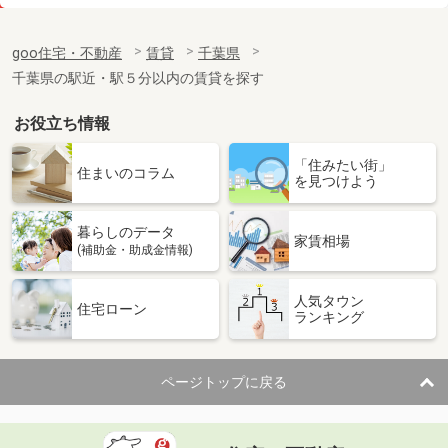
価 格
17.50万円
住 所
千葉県船橋市大穴北１丁目
goo住宅・不動産
賃貸
千葉県
専有面積
105.3m²
千葉県の駅近・駅５分以内の賃貸を探す
間取り
4LDK
お役立ち情報
千葉県市川市市川１丁目
「住みたい街」
価 格
11万円
住まいのコラム
を見つけよう
住 所
千葉県市川市市川１丁目
専有面積
37.55m²
暮らしのデータ
間取り
2DK
家賃相場
(補助金・助成金情報)
千葉県八千代市八千代台北７丁目
人気タウン
住宅ローン
ランキング
価 格
5.20万円
住 所
千葉県八千代市八千代台北７丁目
専有面積
19.87m²
ページトップに戻る
間取り
1K
千葉県千葉市中央区若草１