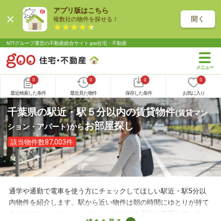
アプリ版はこちら
開く
複数社の物件を探せる！
NTTグループ運営の不動産総合サイト goo住宅・不動産
0
0
0
0
最近検索した条件
最近見た物件
保存した条件
お気に入り
千葉県の駅近・駅５分以内の賃貸物件
(賃貸マン
お部屋探し
ション・アパート)
から
該当物件数87,003件
通学や通勤で電車を使う方にチェックしてほしい駅近・駅5分以
内物件を紹介します。駅から近い物件は朝の時間にゆとりが持て
るだけでなく、スーパーやコンビニなどの店舗が充実しているこ