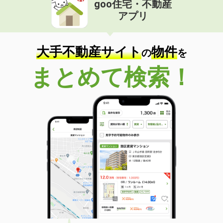
goo住宅・不動産
価 格
7.10万円
アプリ
住 所
千葉県千葉市中央区若草１
専有面積
26.08m²
間取り
1K
大手不動産サイト
物件
の
を
千葉県印西市西の原３丁目
まとめて検索！
価 格
13.30万円
住 所
千葉県印西市西の原３丁目
専有面積
75.21m²
間取り
3LDK
千葉県松戸市新松戸東
価 格
12万円
住 所
千葉県松戸市新松戸東
専有面積
66.7m²
間取り
3LDK
千葉県柏市十余二