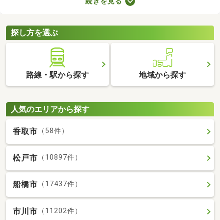
続きを見る
とも魅力。物件数も多いので、間取りや家賃などから自由に選べ
ます。理想の駅近物件を見つけて、快適な生活をスタートしまし
ょう。
探し方を選ぶ
路線・駅から探す
地域から探す
人気のエリアから探す
香取市
（58件）
松戸市
（10897件）
船橋市
（17437件）
市川市
（11202件）