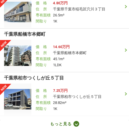
価 格
4.80万円
住 所
千葉県千葉市稲毛区穴川３丁目
専有面積
26.5m²
間取り
1K
千葉県船橋市本郷町
価 格
14.60万円
住 所
千葉県船橋市本郷町
専有面積
45.1m²
間取り
1LDK
千葉県柏市つくしが丘５丁目
価 格
7.25万円
住 所
千葉県柏市つくしが丘５丁目
専有面積
28.82m²
間取り
1K
千葉県船橋市大穴北１丁目
もっと見る