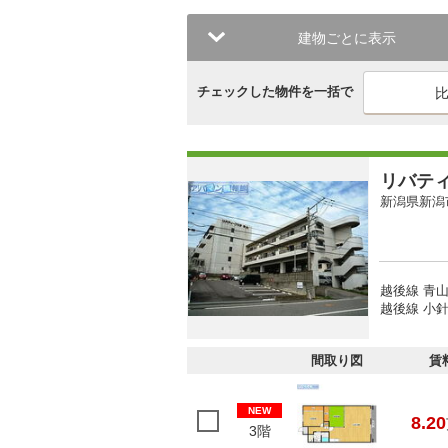
建物ごとに表示
チェックした物件を一括で
リバテ
新潟県新潟
越後線 青山
越後線 小針
間取り図
賃
NEW
8.20
3階