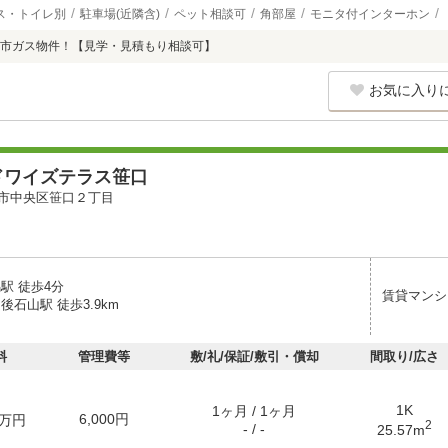
ス・トイレ別
駐車場(近隣含)
ペット相談可
角部屋
モニタ付インターホン
市ガス物件！【見学・見積もり相談可】
お気に入り
ドワイズテラス笹口
市中央区笹口２丁目
駅 徒歩4分
賃貸マンシ
後石山駅 徒歩3.9km
料
管理費等
敷/礼/保証/敷引・償却
間取り/広さ
1K
1ヶ月 / 1ヶ月
6,000円
万円
2
- / -
25.57m