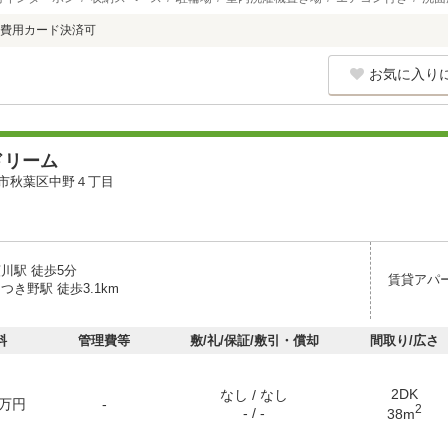
費用カード決済可
お気に入り
ドリーム
市秋葉区中野４丁目
川駅 徒歩5分
賃貸アパ
つき野駅 徒歩3.1km
料
管理費等
敷/礼/保証/敷引・償却
間取り/広さ
2DK
なし / なし
万円
-
2
- / -
38m