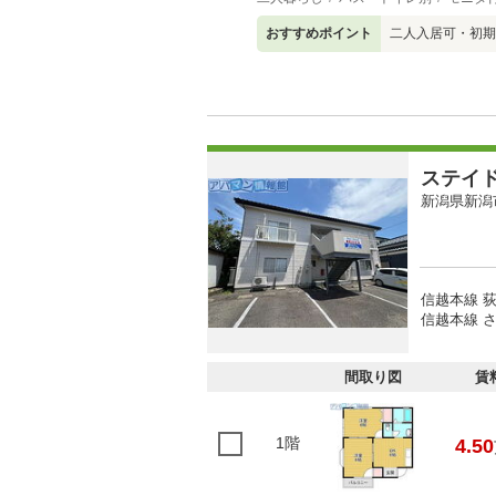
おすすめポイント
二人入居可・初期
ステイ
新潟県新潟
信越本線 荻
信越本線 さ
間取り図
賃
1階
4.50