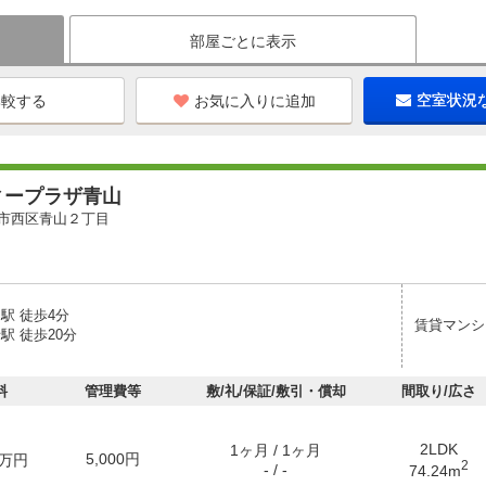
部屋ごとに表示
お気に入りに追加
空室状況
ィープラザ青山
市西区青山２丁目
駅 徒歩4分
賃貸マンシ
駅 徒歩20分
料
管理費等
敷/礼/保証/敷引・償却
間取り/広さ
2LDK
1ヶ月 / 1ヶ月
5,000円
万円
2
- / -
74.24m