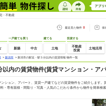
住宅・不動産
0
最近見た物件
保
一戸建てを買う
建てる
投資する
不動産
古
新築
中古
土地
土地活用
投資
県
>
新潟市
>
新潟市の駅近・駅５分以内の賃貸情報 物件一覧
以内の賃貸物件(賃貸マンション・アパ
マンション、アパート、賃貸一戸建てなどの賃貸物件をご紹介します。
賃料・専有面積・間取り・写真・人気のこだわり条件から物件を簡単検索