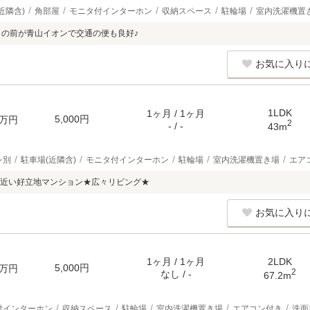
近隣含)
角部屋
モニタ付インターホン
収納スペース
駐輪場
室内洗濯機置
目の前が青山イオンで交通の便も良好♪
お気に入り
1LDK
1ヶ月 / 1ヶ月
5,000円
万円
2
- / -
43m
レ別
駐車場(近隣含)
モニタ付インターホン
駐輪場
室内洗濯機置き場
エア
近い好立地マンション★広々リビング★
お気に入り
1ヶ月 / 1ヶ月
2LDK
5,000円
万円
2
なし / -
67.2m
付インターホン
収納スペース
駐輪場
室内洗濯機置き場
エアコン付き
洗面