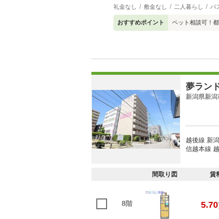
礼金なし
敷金なし
二人暮らし
バ
おすすめポイント
ペット相談可！都
夢ラン
新潟県新潟
越後線 新潟
信越本線 越
間取り図
賃
8階
5.70