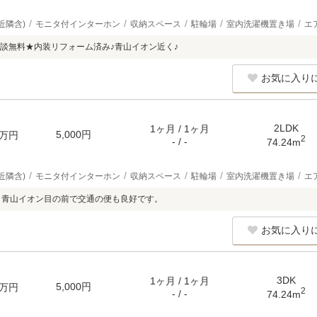
近隣含)
モニタ付インターホン
収納スペース
駐輪場
室内洗濯機置き場
エ
談無料★内装リフォーム済み♪青山イオン近く♪
お気に入り
2LDK
1ヶ月 / 1ヶ月
5,000円
万円
2
- / -
74.24m
近隣含)
モニタ付インターホン
収納スペース
駐輪場
室内洗濯機置き場
エ
！青山イオン目の前で交通の便も良好です。
お気に入り
3DK
1ヶ月 / 1ヶ月
5,000円
万円
2
- / -
74.24m