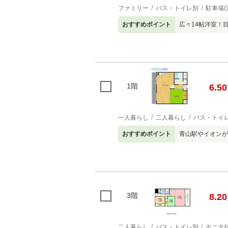
ファミリー
バス・トイレ別
駐車場(
おすすめポイント
広々14帖洋室！
1階
6.50
一人暮らし
二人暮らし
バス・トイ
おすすめポイント
青山駅やイオンが
3階
8.20
二人暮らし
バス・トイレ別
モニタ