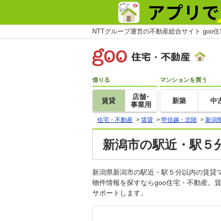
NTTグループ運営の不動産総合サイト goo
借りる
マンションを買う
店舗･
賃貸
新築
中
事業用
住宅・不動産
>
賃貸
>
甲信越・北陸
>
新潟
新潟市の駅近・駅５分
新潟県新潟市の駅近・駅５分以内の賃貸
物件情報を探すならgoo住宅・不動産。
サポートします。