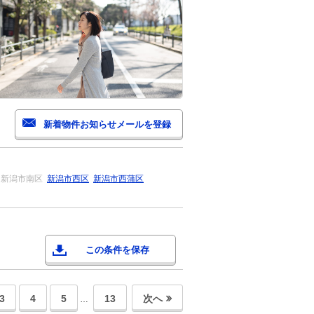
新潟市南区
新潟市西区
新潟市西蒲区
この条件を保存
3
4
5
13
次へ
…