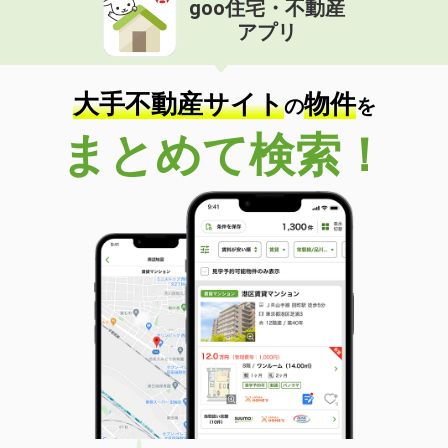
goo住宅・不動産
価 格
6.20万円
アプリ
住 所
和歌山県和歌山市秋月
専有面積
55.44m²
間取り
2LDK
大手不動産サイト
物件
の
を
和歌山県和歌山市北出島
まとめて検索！
価 格
5.60万円
住 所
和歌山県和歌山市北出島
専有面積
26.08m²
間取り
1K
和歌山県和歌山市杭ノ瀬
価 格
6.55万円
住 所
和歌山県和歌山市杭ノ瀬
専有面積
62.8m²
間取り
2LDK
和歌山県和歌山市楠見中