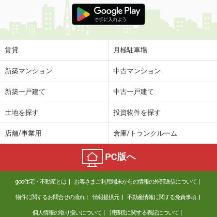
価 格
4.30万円
住 所
和歌山県和歌山市楠見中
専有面積
26.08m²
間取り
1K
賃貸
月極駐車場
和歌山県海南市岡田
新築マンション
中古マンション
価 格
2.90万円
新築一戸建て
中古一戸建て
住 所
和歌山県海南市岡田
専有面積
22.4m²
土地を探す
投資物件を探す
間取り
1K
店舗/事業用
倉庫/トランクルーム
和歌山県和歌山市津秦
PC版へ
価 格
4.80万円
住 所
和歌山県和歌山市津秦
goo住宅・不動産とは
お客さまご利用端末からの情報の外部送信について
専有面積
23.18m²
間取り
1K
物件に関するお問合せの流れ
情報提供元
不動産情報に関する免責事項
個人情報の取り扱いについて
消費税に関する表記について
和歌山県橋本市高野口町大野