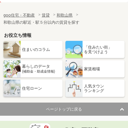
価 格
6.20万円
住 所
和歌山県和歌山市冬野
goo住宅・不動産
賃貸
和歌山県
専有面積
57.39m²
和歌山県の駅近・駅５分以内の賃貸を探す
間取り
2DK
お役立ち情報
和歌山県和歌山市内原
「住みたい街」
価 格
3.90万円
住まいのコラム
を見つけよう
住 所
和歌山県和歌山市内原
専有面積
23.18m²
暮らしのデータ
間取り
1K
家賃相場
(補助金・助成金情報)
和歌山県和歌山市小雑賀
人気タウン
住宅ローン
ランキング
価 格
5.30万円
住 所
和歌山県和歌山市小雑賀
専有面積
53.57m²
ページトップに戻る
間取り
1LDK
和歌山県和歌山市秋月