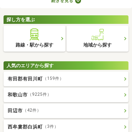
続きを見る
とも魅力。物件数も多いので、間取りや家賃などから自由に選べ
ます。理想の駅近物件を見つけて、快適な生活をスタートしまし
ょう。
探し方を選ぶ
路線・駅から探す
地域から探す
人気のエリアから探す
有田郡有田川町
（159件）
和歌山市
（9225件）
田辺市
（42件）
西牟婁郡白浜町
（3件）