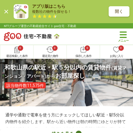
アプリ版はこちら
開く
複数社の物件を探せる！
NTTグループ運営の不動産総合サイト goo住宅・不動産
0
0
0
0
最近検索した条件
最近見た物件
保存した条件
お気に入り
和歌山県の駅近・駅５分以内の賃貸物件
(賃貸マ
お部屋探し
ンション・アパート)
から
該当物件数11,575件
通学や通勤で電車を使う方にチェックしてほしい駅近・駅5分以
内物件を紹介します。駅から近い物件は朝の時間にゆとりが持て
るだけでなく、スーパーやコンビニなどの店舗が充実しているこ