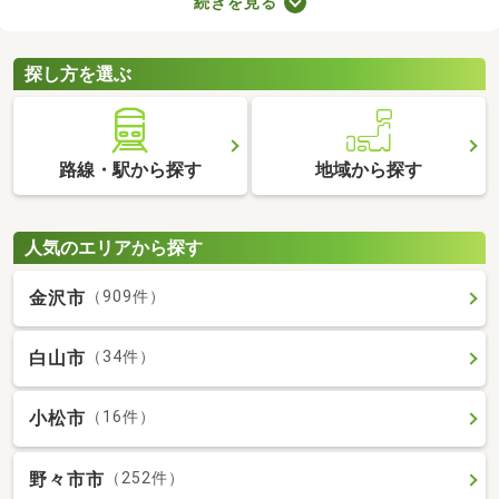
続きを見る
とも魅力。物件数も多いので、間取りや家賃などから自由に選べ
ます。理想の駅近物件を見つけて、快適な生活をスタートしまし
ょう。
探し方を選ぶ
路線・駅から探す
地域から探す
人気のエリアから探す
金沢市
（909件）
白山市
（34件）
小松市
（16件）
野々市市
（252件）