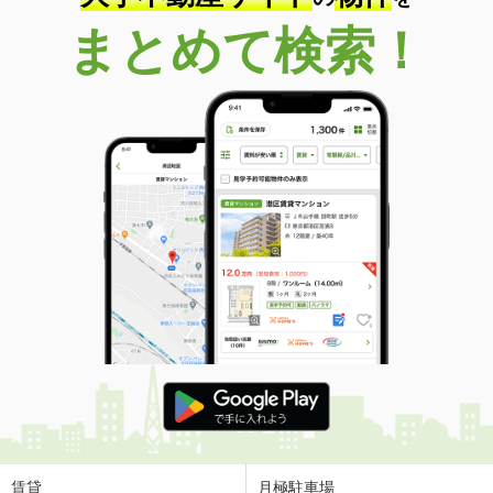
石川県白山市成町
まとめて検索！
価 格
5.90万円
住 所
石川県白山市成町
専有面積
23.18m²
間取り
1K
石川県金沢市彦三町１
価 格
7.55万円
住 所
石川県金沢市彦三町１
専有面積
29.44m²
間取り
ワンルーム
石川県金沢市八日市２丁目
価 格
6.70万円
住 所
石川県金沢市八日市２丁目
専有面積
43.21m²
間取り
1LDK
賃貸
月極駐車場