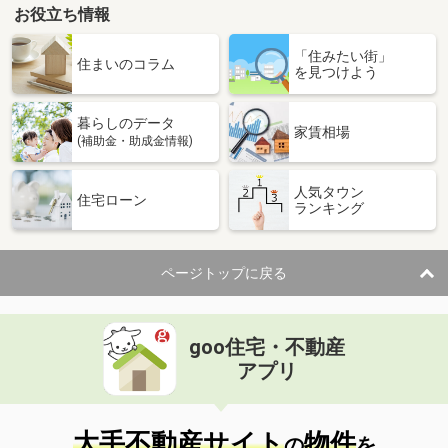
お役立ち情報
石川県金沢市糸田２丁目
「住みたい街」
価 格
4.80万円
住まいのコラム
を見つけよう
住 所
石川県金沢市糸田２丁目
専有面積
19.87m²
暮らしのデータ
間取り
1K
家賃相場
(補助金・助成金情報)
石川県金沢市黒田１丁目
人気タウン
住宅ローン
ランキング
価 格
5.90万円
住 所
石川県金沢市黒田１丁目
専有面積
26.08m²
ページトップに戻る
間取り
1K
石川県小松市矢田野町
goo住宅・不動産
価 格
6.10万円
アプリ
住 所
石川県小松市矢田野町
専有面積
23.18m²
間取り
1K
大手不動産サイト
物件
の
を