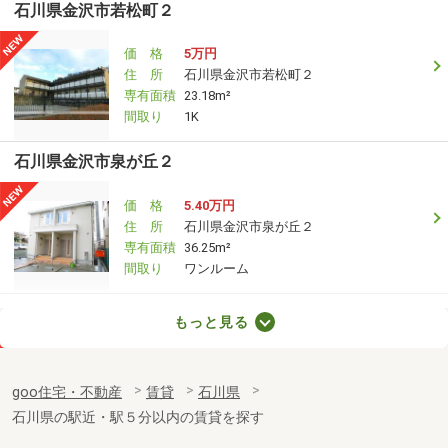
石川県金沢市若松町２
価 格
5万円
住 所
石川県金沢市若松町２
専有面積
23.18m²
間取り
1K
石川県金沢市泉が丘２
価 格
5.40万円
住 所
石川県金沢市泉が丘２
専有面積
36.25m²
間取り
ワンルーム
石川県金沢市菊川１
もっと見る
価 格
4.90万円
住 所
石川県金沢市菊川１
goo住宅・不動産
賃貸
石川県
専有面積
19.87m²
石川県の駅近・駅５分以内の賃貸を探す
間取り
1K