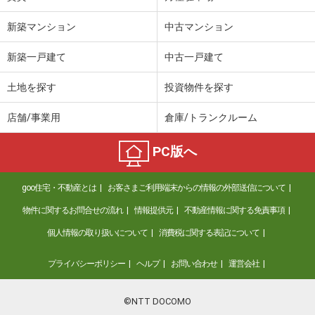
石川県かほく市白尾
新築マンション
中古マンション
価 格
5.45万円
新築一戸建て
中古一戸建て
住 所
石川県かほく市白尾
専有面積
50.23m²
土地を探す
投資物件を探す
間取り
1LDK
店舗/事業用
倉庫/トランクルーム
石川県白山市中成２
PC版へ
価 格
8.90万円
住 所
石川県白山市中成２
goo住宅・不動産とは
お客さまご利用端末からの情報の外部送信について
専有面積
53.77m²
間取り
2LDK
物件に関するお問合せの流れ
情報提供元
不動産情報に関する免責事項
個人情報の取り扱いについて
消費税に関する表記について
石川県小松市島町
プライバシーポリシー
ヘルプ
お問い合わせ
運営会社
価 格
5.70万円
住 所
石川県小松市島町
専有面積
23.18m²
©NTT DOCOMO
間取り
1K