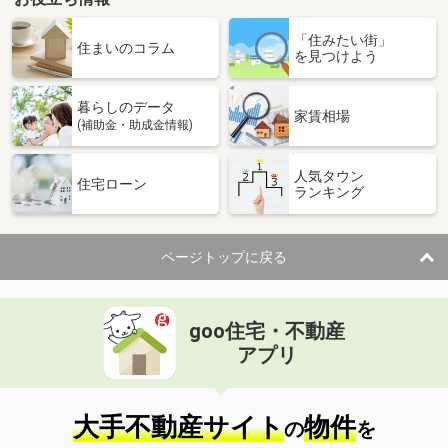
「住みたい街」
住まいのコラム
を見つけよう
暮らしのデータ
家賃相場
(補助金・助成金情報)
人気タウン
住宅ローン
ランキング
ページトップに戻る
goo住宅・不動産
アプリ
大手不動産サイト
物件
の
を