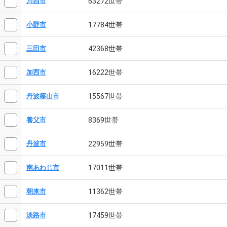
63272世帯
川西市
17784世帯
小野市
42368世帯
三田市
16222世帯
加西市
15567世帯
丹波篠山市
8369世帯
養父市
22959世帯
丹波市
17011世帯
南あわじ市
11362世帯
朝来市
17459世帯
淡路市