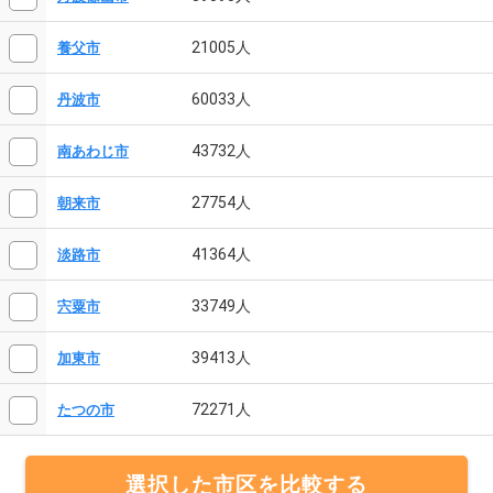
21005人
養父市
60033人
丹波市
43732人
南あわじ市
27754人
朝来市
41364人
淡路市
33749人
宍粟市
39413人
加東市
72271人
たつの市
選択した市区を比較する