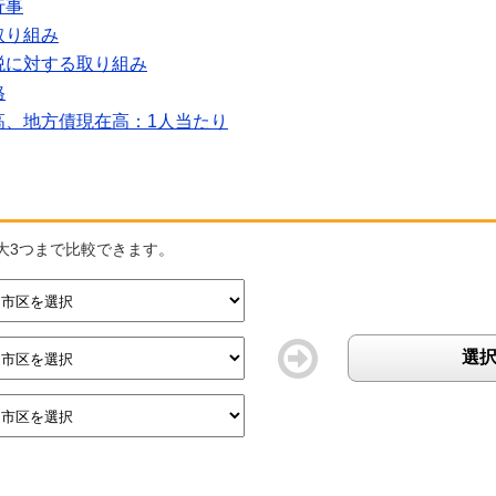
行事
取り組み
税に対する取り組み
格
高、地方債現在高：1人当たり
大3つまで比較できます。
選