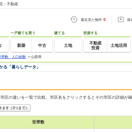
住宅・不動産
0
最近見た物件
保
一戸建てを買う
建てる
投資する
不動産
古
新築
中古
土地
土地活用
投資
世帯数、人口総数
>
山梨県
つかる「暮らしデータ」
、市区の違いを一覧で比較。市区名をクリックするとその市区の詳細が
きます（3つまで）
世帯数