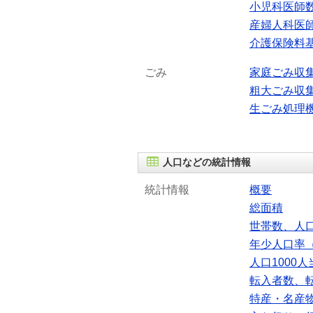
小児科医師
産婦人科医
介護保険料
ごみ
家庭ごみ収
粗大ごみ収
生ごみ処理
人口などの統計情報
統計情報
概要
総面積
世帯数、人
年少人口率（
人口1000
転入者数、
特産・名産