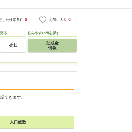
0
0
存した検索条件
お気に入り
売る
住みやすい街を探す
助成金
売却
情報
確認できます。
人口総数