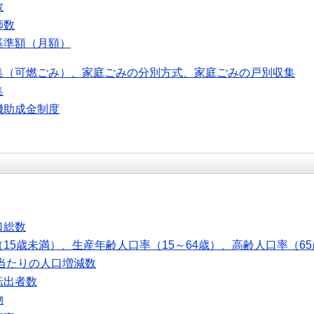
数
師数
基準額（月額）
集（可燃ごみ）、家庭ごみの分別方式、家庭ごみの戸別収集
集
機助成金制度
口総数
15歳未満）、生産年齢人口率（15～64歳）、高齢人口率（6
人当たりの人口増減数
転出者数
物