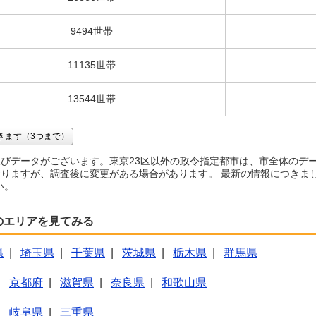
9494世帯
11135世帯
13544世帯
きます（3つまで）
びデータがございます。東京23区以外の政令指定都市は、市全体のデ
りますが、調査後に変更がある場合があります。 最新の情報につきま
い。
のエリアを見てみる
県
|
埼玉県
|
千葉県
|
茨城県
|
栃木県
|
群馬県
|
京都府
|
滋賀県
|
奈良県
|
和歌山県
|
岐阜県
|
三重県