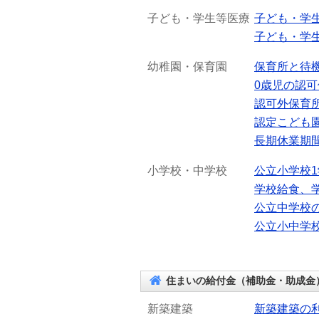
子ども・学生等医療
子ども・学
子ども・学
幼稚園・保育園
保育所と待
0歳児の認
認可外保育
認定こども
長期休業期
小学校・中学校
公立小学校
学校給食、
公立中学校
公立小中学
住まいの給付金（補助金・助成金
新築建築
新築建築の