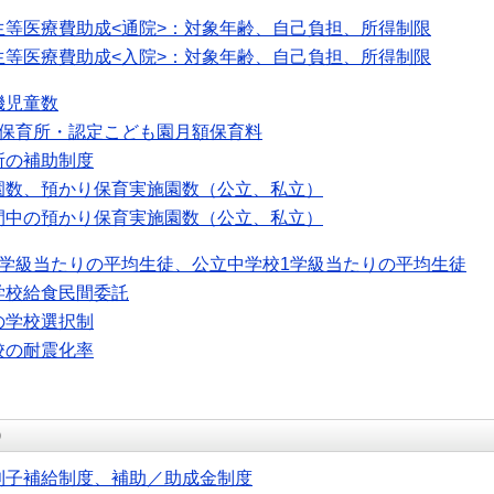
生等医療費助成<通院>：対象年齢、自己負担、所得制限
生等医療費助成<入院>：対象年齢、自己負担、所得制限
機児童数
可保育所・認定こども園月額保育料
所の補助制度
園数、預かり保育実施園数（公立、私立）
間中の預かり保育実施園数（公立、私立）
1学級当たりの平均生徒、公立中学校1学級当たりの平均生徒
学校給食民間委託
の学校選択制
校の耐震化率
）
利子補給制度、補助／助成金制度