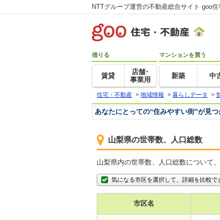
NTTグループ運営の不動産総合サイト goo
借りる
マンションを買う
店舗･
賃貸
新築
中
事業用
住宅・不動産
>
地域情報
>
暮らしデータ
>
あなたにとっての“住みやすい街”が見
山梨県の世帯数、人口総数
山梨県内の世帯数、人口総数について
気になる市区を選択して、詳細を比較で
市区名