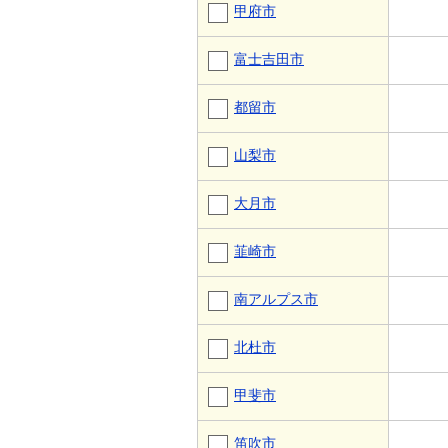
甲府市
富士吉田市
都留市
山梨市
大月市
韮崎市
南アルプス市
北杜市
甲斐市
笛吹市