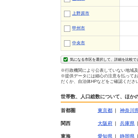
上野原市
甲州市
中央市
気になる市区を選択して、詳細を比較で
※行政機関により公表していない地域及
※提供データには細心の注意を払ってお
だくか、自治体HPなどをご確認くださ
世帯数、人口総数について、ほか
首都圏
東京都
|
神奈川
関西
大阪府
|
兵庫県
東海
愛知県
|
静岡県