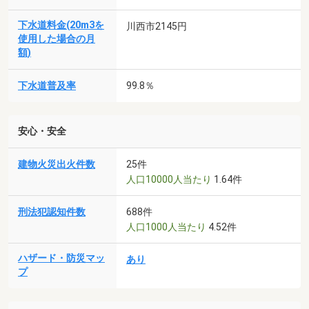
下水道料金(20m3を
川西市2145円
使用した場合の月
額)
下水道普及率
99.8％
安心・安全
建物火災出火件数
25件
人口10000人当たり
1.64件
刑法犯認知件数
688件
人口1000人当たり
4.52件
ハザード・防災マッ
あり
プ