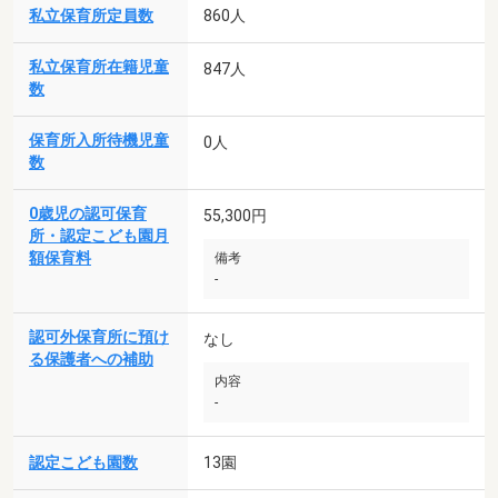
私立保育所定員数
860人
私立保育所在籍児童
847人
数
保育所入所待機児童
0人
数
0歳児の認可保育
55,300円
所・認定こども園月
額保育料
備考
-
認可外保育所に預け
なし
る保護者への補助
内容
-
認定こども園数
13園