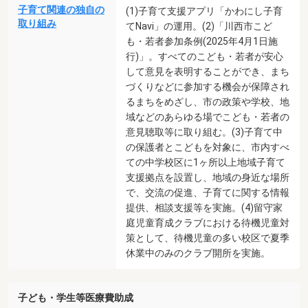
子育て関連の独自の
(1)子育て支援アプリ「かわにし子育
取り組み
てNavi」の運用。(2)「川西市こど
も・若者参加条例(2025年4月1日施
行)」。すべてのこども・若者が安心
して意見を表明することができ、まち
づくりなどに参加する機会が保障され
るまちをめざし、市の政策や学校、地
域などのあらゆる場でこども・若者の
意見聴取等に取り組む。(3)子育て中
の保護者とこどもを対象に、市内すべ
ての中学校区に1ヶ所以上地域子育て
支援拠点を設置し、地域の身近な場所
で、交流の促進、子育てに関する情報
提供、相談支援等を実施。(4)留守家
庭児童育成クラブにおける待機児童対
策として、待機児童の多い校区で夏季
休業中のみのクラブ開所を実施。
子ども・学生等医療費助成