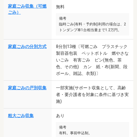
家庭ごみ収集（可燃
無料
ごみ）
備考
臨時ごみ(有料・予約制)利用の場合は、2
トンダンプ車1台相当量まで1.2万円。
家庭ごみの分別方式
8分別13種〔可燃ごみ プラスチック
製容器包装 ペットボトル 燃やさな
いごみ 有害ごみ ビン(無色、茶
色、その他) カン 紙・布(新聞、段
ボール、雑誌、衣類)〕
家庭ごみの戸別収集
一部実施(サポート収集として、高齢
者・要介護者を対象に条件に基づき実
施)
粗大ごみ収集
あり
備考
有料。事前申込制。