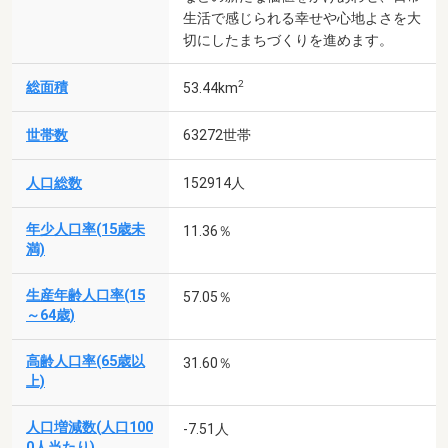
生活で感じられる幸せや心地よさを大
切にしたまちづくりを進めます。
2
総面積
53.44km
世帯数
63272世帯
人口総数
152914人
年少人口率(15歳未
11.36％
満)
生産年齢人口率(15
57.05％
～64歳)
高齢人口率(65歳以
31.60％
上)
人口増減数(人口100
-7.51人
0人当たり)