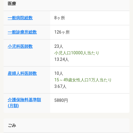
医療
一般病院総数
8ヶ所
一般診療所総数
126ヶ所
小児科医師数
23人
小児人口10000人当たり
13.24人
産婦人科医師数
10人
15～49歳女性人口1万人当たり
3.67人
介護保険料基準額
5880円
(月額)
ごみ