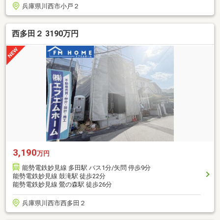
兵庫県川西市小戸２
西多田２ 3190万円
3,190
万円
能勢電鉄妙見線 多田駅 バス1分/矢問 停歩9分
能勢電鉄妙見線 鼓滝駅 徒歩22分
能勢電鉄妙見線 鶯の森駅 徒歩26分
兵庫県川西市西多田２