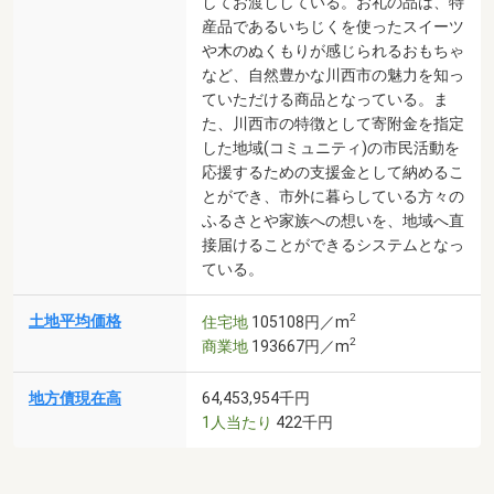
してお渡ししている。お礼の品は、特
産品であるいちじくを使ったスイーツ
や木のぬくもりが感じられるおもちゃ
など、自然豊かな川西市の魅力を知っ
ていただける商品となっている。ま
た、川西市の特徴として寄附金を指定
した地域(コミュニティ)の市民活動を
応援するための支援金として納めるこ
とができ、市外に暮らしている方々の
ふるさとや家族への想いを、地域へ直
接届けることができるシステムとなっ
ている。
2
土地平均価格
住宅地
105108円／m
2
商業地
193667円／m
地方債現在高
64,453,954千円
1人当たり
422千円