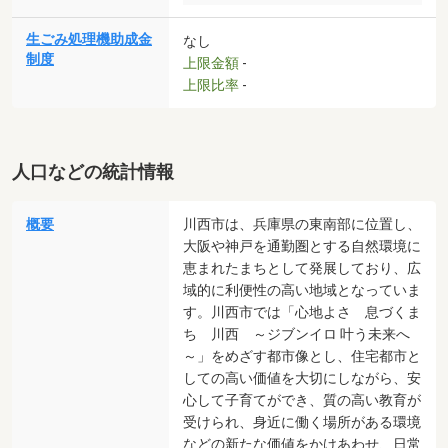
生ごみ処理機助成金
なし
制度
上限金額
-
上限比率
-
人口などの統計情報
概要
川西市は、兵庫県の東南部に位置し、
大阪や神戸を通勤圏とする自然環境に
恵まれたまちとして発展しており、広
域的に利便性の高い地域となっていま
す。川西市では「心地よさ 息づくま
ち 川西 ～ジブンイロ 叶う未来へ
～」をめざす都市像とし、住宅都市と
しての高い価値を大切にしながら、安
心して子育てができ、質の高い教育が
受けられ、身近に働く場所がある環境
などの新たな価値をかけあわせ、日常