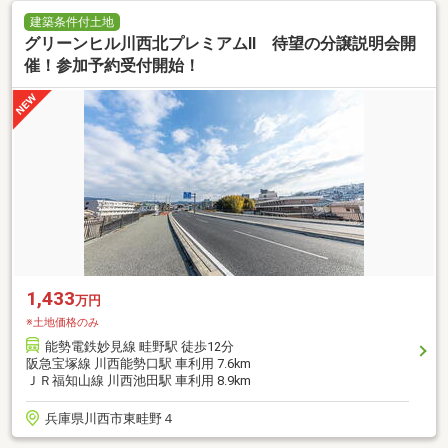
建築条件付土地
グリーンヒル川西北プレミアムⅡ 待望の分譲説明会開
催！参加予約受付開始！
1,433
万円
※土地価格のみ
能勢電鉄妙見線 畦野駅 徒歩12分
阪急宝塚線 川西能勢口駅 車利用 7.6km
ＪＲ福知山線 川西池田駅 車利用 8.9km
兵庫県川西市東畦野４