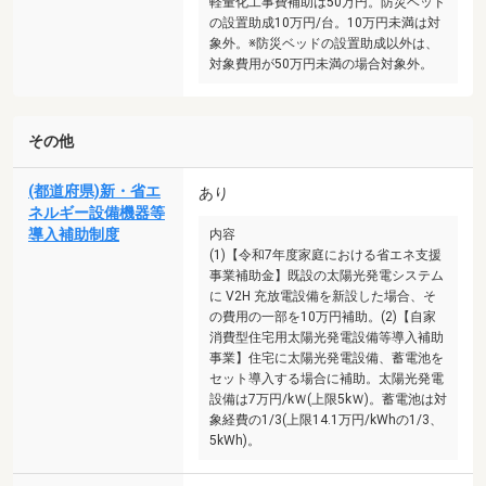
軽量化工事費補助は50万円。防災ベッド
の設置助成10万円/台。10万円未満は対
象外。※防災ベッドの設置助成以外は、
対象費用が50万円未満の場合対象外。
その他
(都道府県)新・省エ
あり
ネルギー設備機器等
導入補助制度
内容
(1)【令和7年度家庭における省エネ支援
事業補助金】既設の太陽光発電システム
に V2H 充放電設備を新設した場合、そ
の費用の一部を10万円補助。(2)【自家
消費型住宅用太陽光発電設備等導入補助
事業】住宅に太陽光発電設備、蓄電池を
セット導入する場合に補助。太陽光発電
設備は7万円/kＷ(上限5kＷ)。蓄電池は対
象経費の1/3(上限14.1万円/kWhの1/3、
5kWh)。