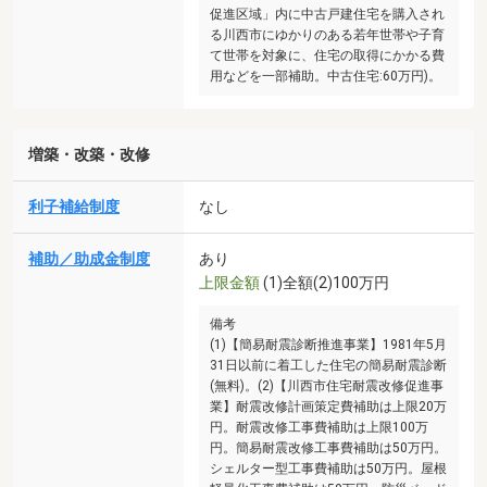
促進区域」内に中古戸建住宅を購入され
る川西市にゆかりのある若年世帯や子育
て世帯を対象に、住宅の取得にかかる費
用などを一部補助。中古住宅:60万円)。
増築・改築・改修
利子補給制度
なし
補助／助成金制度
あり
上限金額
(1)全額(2)100万円
備考
(1)【簡易耐震診断推進事業】1981年5月
31日以前に着工した住宅の簡易耐震診断
(無料)。(2)【川西市住宅耐震改修促進事
業】耐震改修計画策定費補助は上限20万
円。耐震改修工事費補助は上限100万
円。簡易耐震改修工事費補助は50万円。
シェルター型工事費補助は50万円。屋根