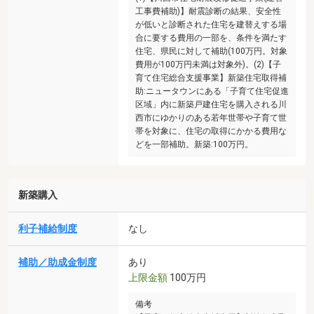
工事費補助)】耐震診断の結果、安全性
が低いと診断された住宅を建替えする場
合に要する費用の一部を、条件を満たす
住宅、県民に対して補助(100万円。対象
費用が100万円未満は対象外)。(2)【子
育て住宅総合支援事業】新築住宅取得補
助:ニュータウンにある「子育て住宅促進
区域」内に新築戸建住宅を購入される川
西市にゆかりのある若年世帯や子育て世
帯を対象に、住宅の取得にかかる費用な
どを一部補助。新築:100万円。
新築購入
利子補給制度
なし
補助／助成金制度
あり
上限金額
100万円
備考