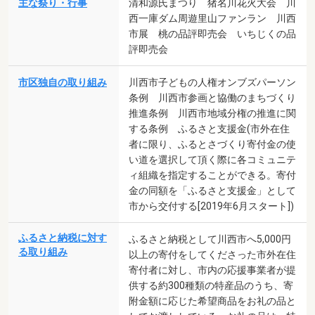
主な祭り・行事
清和源氏まつり 猪名川花火大会 川
西一庫ダム周遊里山ファンラン 川西
市展 桃の品評即売会 いちじくの品
評即売会
市区独自の取り組み
川西市子どもの人権オンブズパーソン
条例 川西市参画と協働のまちづくり
推進条例 川西市地域分権の推進に関
する条例 ふるさと支援金(市外在住
者に限り、ふるとさづくり寄付金の使
い道を選択して頂く際に各コミュニテ
ィ組織を指定することができる。寄付
金の同額を「ふるさと支援金」として
市から交付する[2019年6月スタート])
ふるさと納税に対す
ふるさと納税として川西市へ5,000円
る取り組み
以上の寄付をしてくださった市外在住
寄付者に対し、市内の応援事業者が提
供する約300種類の特産品のうち、寄
附金額に応じた希望商品をお礼の品と