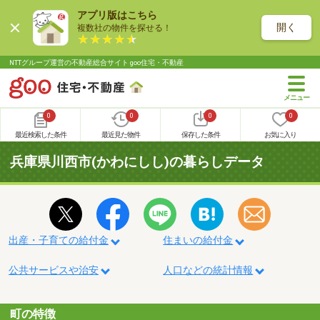
アプリ版はこちら
開く
複数社の物件を探せる！
NTTグループ運営の不動産総合サイト goo住宅・不動産
0
0
0
0
最近検索した条件
最近見た物件
保存した条件
お気に入り
兵庫県川西市(かわにしし)の暮らしデータ
出産・子育ての給付金
住まいの給付金
公共サービスや治安
人口などの統計情報
町の特徴