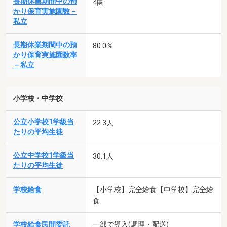
長期休業期間中の預
4園
かり保育実施園数－
私立
長期休業期間中の預
80.0％
かり保育実施園数率
－私立
小学校・中学校
公立小学校1学級当
22.3人
たりの平均生徒
公立中学校1学級当
30.1人
たりの平均生徒
学校給食
【小学校】完全給食【中学校】完全給
食
学校給食民間委託
一部で導入(調理・配送)