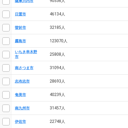
90536人
薩摩川内市
46134人
日置市
32185人
曽於市
123070人
霧島市
いちき串木野
25808人
市
31094人
南さつま市
28693人
志布志市
40239人
奄美市
31457人
南九州市
22748人
伊佐市