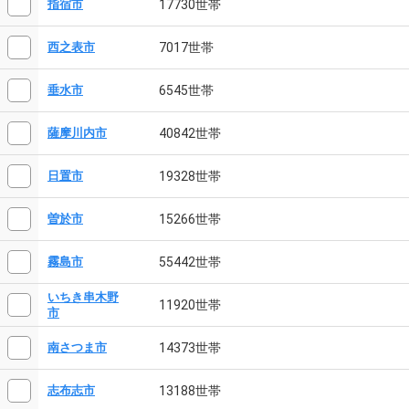
17730世帯
指宿市
7017世帯
西之表市
6545世帯
垂水市
40842世帯
薩摩川内市
19328世帯
日置市
15266世帯
曽於市
55442世帯
霧島市
いちき串木野
11920世帯
市
14373世帯
南さつま市
13188世帯
志布志市