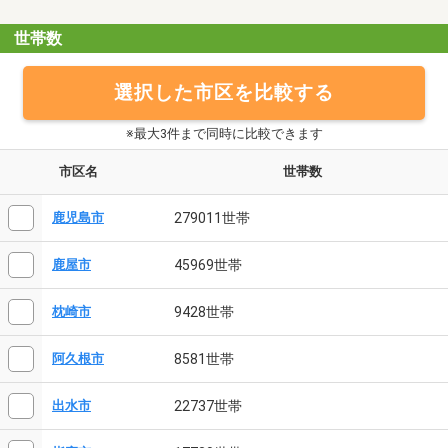
世帯数
選択した市区を比較する
※最大3件まで同時に比較できます
市区名
世帯数
279011世帯
鹿児島市
45969世帯
鹿屋市
9428世帯
枕崎市
8581世帯
阿久根市
22737世帯
出水市