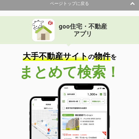
ページトップに戻る
goo住宅・不動産
アプリ
大手不動産サイト
物件
の
を
まとめて検索！