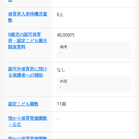
保育所入所待機児童
0人
数
0歳児の認可保育
45,000円
所・認定こども園月
額保育料
備考
-
認可外保育所に預け
なし
る保護者への補助
内容
-
認定こども園数
11園
預かり保育実施園数
-
－公立
預かり保育実施園数