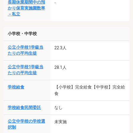
長期休業期間中の預
-
かり保育実施園数率
－私立
小学校・中学校
公立小学校1学級当
22.3人
たりの平均生徒
公立中学校1学級当
28.1人
たりの平均生徒
学校給食
【小学校】完全給食【中学校】完全給
食
学校給食民間委託
なし
公立中学校の学校選
未実施
択制