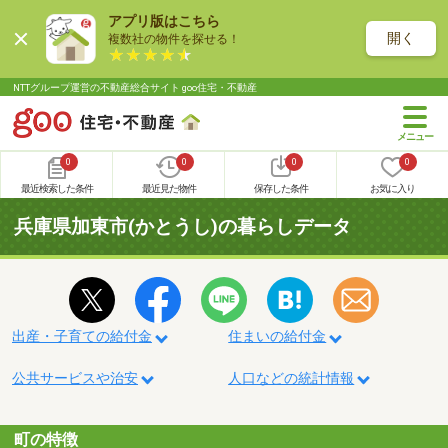
アプリ版はこちら
開く
複数社の物件を探せる！
NTTグループ運営の不動産総合サイト goo住宅・不動産
0
0
0
0
最近検索した条件
最近見た物件
保存した条件
お気に入り
兵庫県加東市(かとうし)の暮らしデータ
出産・子育ての給付金
住まいの給付金
公共サービスや治安
人口などの統計情報
町の特徴