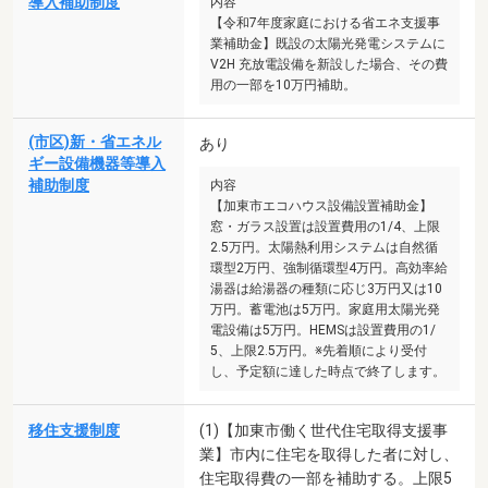
導入補助制度
内容
【令和7年度家庭における省エネ支援事
業補助金】既設の太陽光発電システムに
V2H 充放電設備を新設した場合、その費
用の一部を10万円補助。
(市区)新・省エネル
あり
ギー設備機器等導入
補助制度
内容
【加東市エコハウス設備設置補助金】
窓・ガラス設置は設置費用の1/4、上限
2.5万円。太陽熱利用システムは自然循
環型2万円、強制循環型4万円。高効率給
湯器は給湯器の種類に応じ3万円又は10
万円。蓄電池は5万円。家庭用太陽光発
電設備は5万円。HEMSは設置費用の1/
5、上限2.5万円。※先着順により受付
し、予定額に達した時点で終了します。
移住支援制度
(1)【加東市働く世代住宅取得支援事
業】市内に住宅を取得した者に対し、
住宅取得費の一部を補助する。上限5