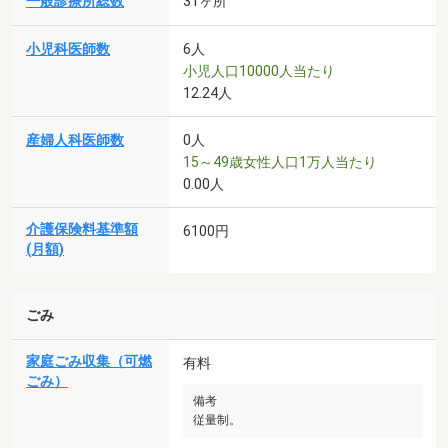
一般診療所総数
31ヶ所
小児科医師数
6人
小児人口10000人当たり
12.24人
産婦人科医師数
0人
15～49歳女性人口1万人当たり
0.00人
介護保険料基準額
6100円
(月額)
ごみ
家庭ごみ収集（可燃
有料
ごみ）
備考
従量制。