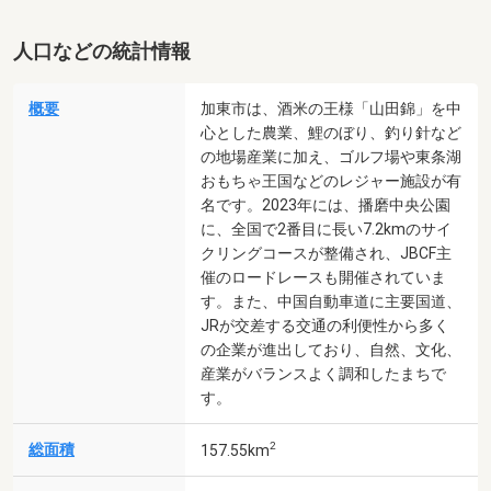
人口などの統計情報
概要
加東市は、酒米の王様「山田錦」を中
心とした農業、鯉のぼり、釣り針など
の地場産業に加え、ゴルフ場や東条湖
おもちゃ王国などのレジャー施設が有
名です。2023年には、播磨中央公園
に、全国で2番目に長い7.2kmのサイ
クリングコースが整備され、JBCF主
催のロードレースも開催されていま
す。また、中国自動車道に主要国道、
JRが交差する交通の利便性から多く
の企業が進出しており、自然、文化、
産業がバランスよく調和したまちで
す。
2
総面積
157.55km