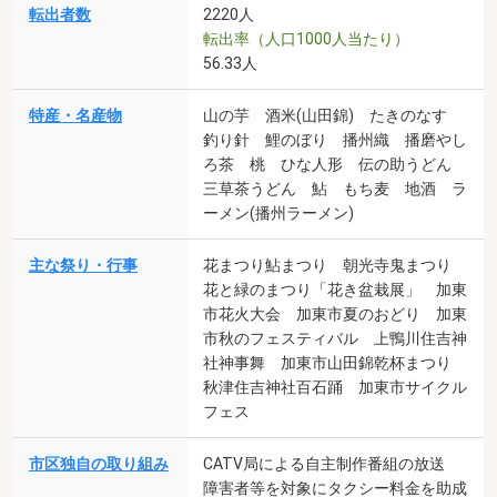
転出者数
2220人
転出率（人口1000人当たり）
56.33人
特産・名産物
山の芋 酒米(山田錦) たきのなす
釣り針 鯉のぼり 播州織 播磨やし
ろ茶 桃 ひな人形 伝の助うどん
三草茶うどん 鮎 もち麦 地酒 ラ
ーメン(播州ラーメン)
主な祭り・行事
花まつり鮎まつり 朝光寺鬼まつり
花と緑のまつり「花き盆栽展」 加東
市花火大会 加東市夏のおどり 加東
市秋のフェスティバル 上鴨川住吉神
社神事舞 加東市山田錦乾杯まつり
秋津住吉神社百石踊 加東市サイクル
フェス
市区独自の取り組み
CATV局による自主制作番組の放送
障害者等を対象にタクシー料金を助成