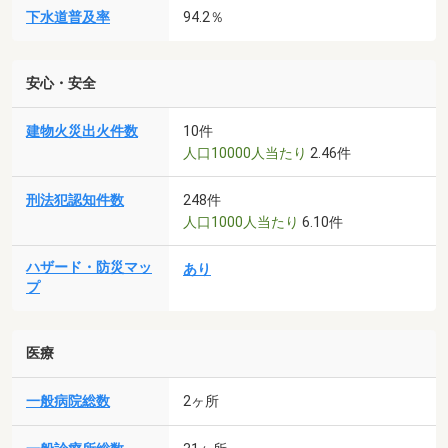
下水道普及率
94.2％
安心・安全
建物火災出火件数
10件
人口10000人当たり
2.46件
刑法犯認知件数
248件
人口1000人当たり
6.10件
ハザード・防災マッ
あり
プ
医療
一般病院総数
2ヶ所