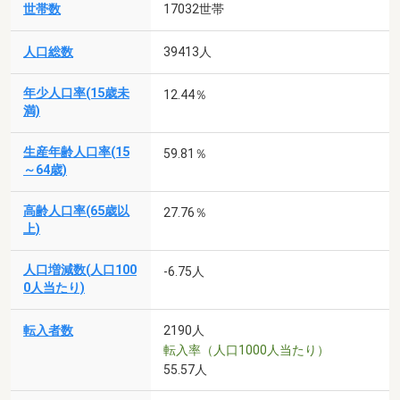
世帯数
17032世帯
人口総数
39413人
年少人口率(15歳未
12.44％
満)
生産年齢人口率(15
59.81％
～64歳)
高齢人口率(65歳以
27.76％
上)
人口増減数(人口100
-6.75人
0人当たり)
転入者数
2190人
転入率（人口1000人当たり）
55.57人