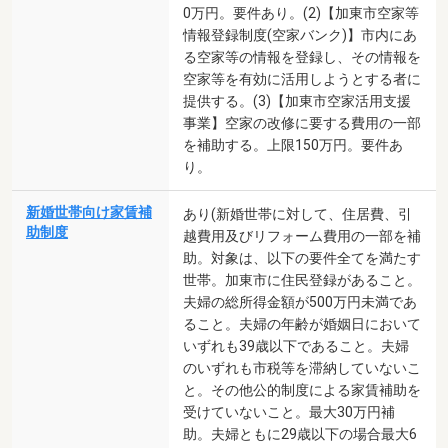
0万円。要件あり。(2)【加東市空家等
情報登録制度(空家バンク)】市内にあ
る空家等の情報を登録し、その情報を
空家等を有効に活用しようとする者に
提供する。(3)【加東市空家活用支援
事業】空家の改修に要する費用の一部
を補助する。上限150万円。要件あ
り。
新婚世帯向け家賃補
あり(新婚世帯に対して、住居費、引
助制度
越費用及びリフォーム費用の一部を補
助。対象は、以下の要件全てを満たす
世帯。加東市に住民登録があること。
夫婦の総所得金額が500万円未満であ
ること。夫婦の年齢が婚姻日において
いずれも39歳以下であること。夫婦
のいずれも市税等を滞納していないこ
と。その他公的制度による家賃補助を
受けていないこと。最大30万円補
助。夫婦ともに29歳以下の場合最大6