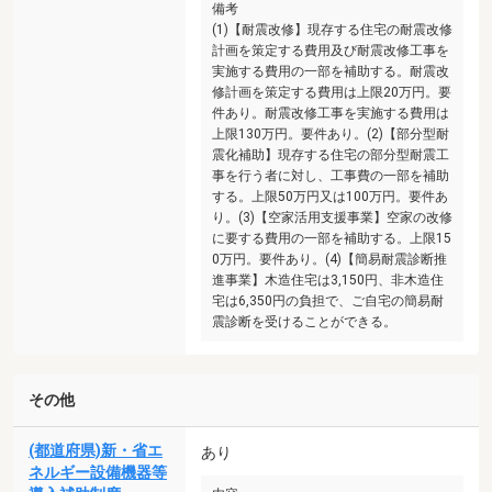
備考
(1)【耐震改修】現存する住宅の耐震改修
計画を策定する費用及び耐震改修工事を
実施する費用の一部を補助する。耐震改
修計画を策定する費用は上限20万円。要
件あり。耐震改修工事を実施する費用は
上限130万円。要件あり。(2)【部分型耐
震化補助】現存する住宅の部分型耐震工
事を行う者に対し、工事費の一部を補助
する。上限50万円又は100万円。要件あ
り。(3)【空家活用支援事業】空家の改修
に要する費用の一部を補助する。上限15
0万円。要件あり。(4)【簡易耐震診断推
進事業】木造住宅は3,150円、非木造住
宅は6,350円の負担で、ご自宅の簡易耐
震診断を受けることができる。
その他
(都道府県)新・省エ
あり
ネルギー設備機器等