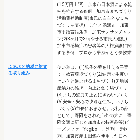
(1.5万円上限) 加東市日本酒による乾
杯を推進する条例 加東市まちづくり
活動費補助制度(市民の自主的なまち
づくりを支援) ご当地婚姻届 加東
市手話言語条例 加東サンサンチャレ
ンジ(3ヶ月で3kgやせる市民大運動)
加東市感染症の患者等の人権擁護に関
する条例 プロから学ぶかとう夢授業
ふるさと納税に対す
使い道は、(1)親子の夢を叶える子育
る取り組み
て・教育環境づくり(2)健康で生涯い
きいきと過ごせるまちづくり(3)地域
産業力の維持・向上と働く場づくり
(4)まちの魅力向上とにぎわいづくり
(5)安全・安心で快適な住みよいまち
づくり(6)市長におまかせ。お礼の品
として、寄附をされた市外の方に、寄
附金額に応じた加東市の特産品等(ビ
ーズソファ「Yogibo」、洗剤・柔軟
剤、加東市産山田錦を使用した日本