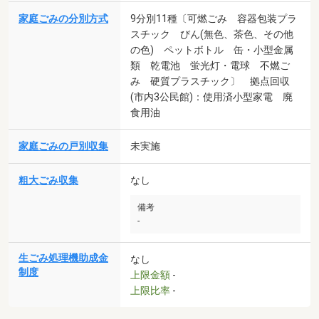
家庭ごみの分別方式
9分別11種〔可燃ごみ 容器包装プラ
スチック びん(無色、茶色、その他
の色) ペットボトル 缶・小型金属
類 乾電池 蛍光灯・電球 不燃ご
み 硬質プラスチック〕 拠点回収
(市内3公民館)：使用済小型家電 廃
食用油
家庭ごみの戸別収集
未実施
粗大ごみ収集
なし
備考
-
生ごみ処理機助成金
なし
制度
上限金額
-
上限比率
-