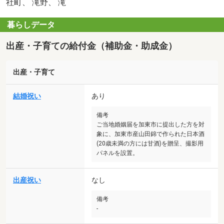
社町、 滝野、 滝
暮らしデータ
出産・子育ての給付金（補助金・助成金）
出産・子育て
結婚祝い
あり
備考
ご当地婚姻届を加東市に提出した方を対
象に、加東市産山田錦で作られた日本酒
(20歳未満の方には甘酒)を贈呈、撮影用
パネルを設置。
出産祝い
なし
備考
-