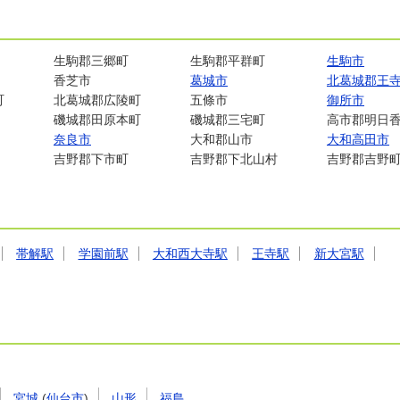
生駒郡三郷町
生駒郡平群町
生駒市
香芝市
葛城市
北葛城郡王
町
北葛城郡広陵町
五條市
御所市
磯城郡田原本町
磯城郡三宅町
高市郡明日
奈良市
大和郡山市
大和高田市
吉野郡下市町
吉野郡下北山村
吉野郡吉野
帯解駅
学園前駅
大和西大寺駅
王寺駅
新大宮駅
宮城
(
仙台市
)
山形
福島