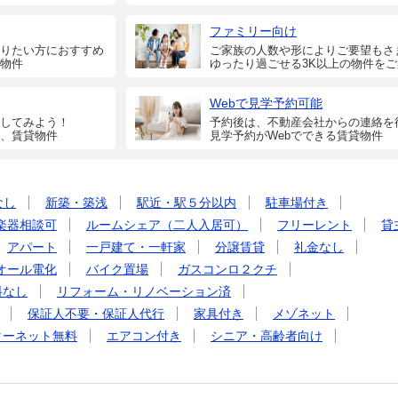
ファミリー向け
りたい方におすすめ
ご家族の人数や形によりご要望もさ
物件
ゆったり過ごせる3K以上の物件を
Webで見学予約可能
してみよう！
予約後は、不動産会社からの連絡を
、賃貸物件
見学予約がWebでできる賃貸物件
なし
新築・築浅
駅近・駅５分以内
駐車場付き
楽器相談可
ルームシェア（二人入居可）
フリーレント
貸
アパート
一戸建て・一軒家
分譲賃貸
礼金なし
オール電化
バイク置場
ガスコンロ２クチ
料なし
リフォーム・リノベーション済
保証人不要・保証人代行
家具付き
メゾネット
ターネット無料
エアコン付き
シニア・高齢者向け