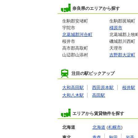
奈良県のエリアから探す
生駒郡安堵町
生駒郡斑鳩町
宇陀市
橿原市
北葛城郡河合町
北葛城郡上牧
桜井市
磯城郡川西町
高市郡高取町
天理市
山辺郡山添村
吉野郡大淀町
注目の駅ピックアップ
大和高田駅
西田原本駅
桜井駅
大和八木駅
高田駅
エリアから賃貸物件を探す
北海道
北海道
(
札幌市
)
東北
青森
秋田
岩手