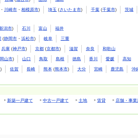
・
川崎市
・
相模原市
)
埼玉
(
さいたま市
)
千葉
(
千葉市
)
茨城
新潟市
)
石川
富山
福井
岡
(
静岡市
・
浜松市
)
岐阜
三重
兵庫
(
神戸市
)
京都
(
京都市
)
滋賀
奈良
和歌山
岡山市
)
山口
鳥取
島根
徳島
香川
愛媛
高知
市
)
佐賀
長崎
熊本
(
熊本市
)
大分
宮崎
鹿児島
沖
新築一戸建て
中古一戸建て
土地
賃貸
店舗・事業