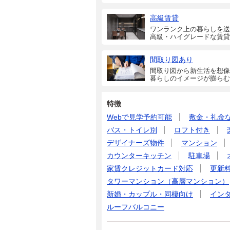
高級賃貸
ワンランク上の暮らしを送
高級・ハイグレードな賃貸
間取り図あり
間取り図から新生活を想像
暮らしのイメージが膨らむ
特徴
Webで見学予約可能
敷金・礼金
バス・トイレ別
ロフト付き
デザイナーズ物件
マンション
カウンターキッチン
駐車場
家賃クレジットカード対応
更新
タワーマンション（高層マンション）
新婚・カップル・同棲向け
イン
ルーフバルコニー