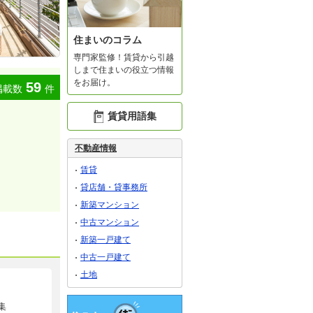
住まいのコラム
専門家監修！賃貸から引越
しまで住まいの役立つ情報
をお届け。
59
掲載数
件
賃貸用語集
不動産情報
賃貸
貸店舗・貸事務所
新築マンション
中古マンション
新築一戸建て
中古一戸建て
土地
集