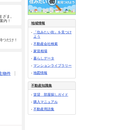
まざま。
ご案内！
地域情報
「住みたい街」を見つけ
よう
待つだけ！
不動産会社検索
家賃相場
暮らしデータ
マンションライブラリー
地図情報
主物件
不動産知識集
賃貸 部屋探しガイド
購入マニュアル
不動産用語集