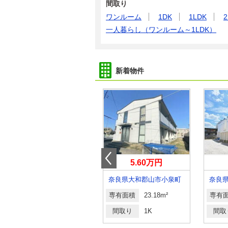
間取り
ワンルーム
1DK
1LDK
2
一人暮らし（ワンルーム～1LDK）
新着物件
7.70万円
5.60万円
奈良県奈良市学園中２
奈良県大和郡山市小泉町
専有面積
23.18m²
専有面積
23.18m²
専有
間取り
1K
間取り
1K
間取