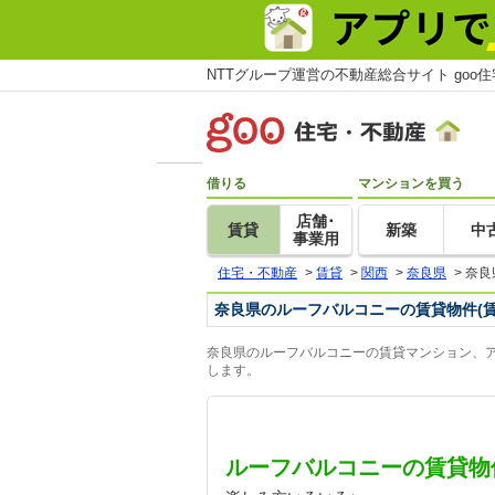
NTTグループ運営の不動産総合サイト goo
借りる
マンションを買う
店舗･
賃貸
新築
中
事業用
住宅・不動産
>
賃貸
>
関西
>
奈良県
>
奈良
奈良県のルーフバルコニーの賃貸物件(
奈良県のルーフバルコニーの賃貸マンション、ア
します。
ルーフバルコニーの賃貸物