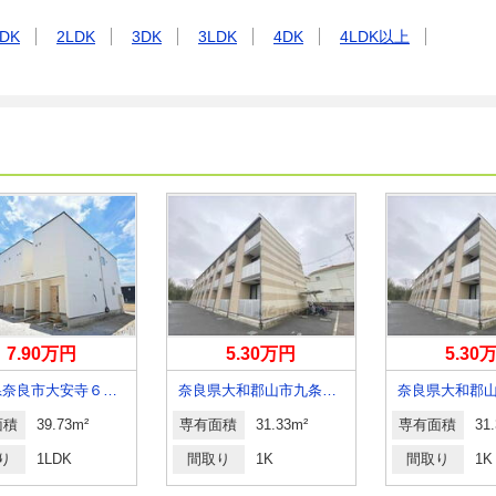
DK
2LDK
3DK
3LDK
4DK
4LDK以上
7.90万円
5.30万円
5.30
奈良県奈良市大安寺６丁目
奈良県大和郡山市九条平野町
面積
39.73m²
専有面積
31.33m²
専有面積
31
り
1LDK
間取り
1K
間取り
1K