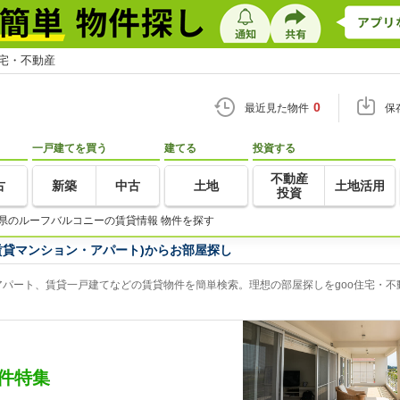
住宅・不動産
0
最近見た物件
保
一戸建てを買う
建てる
投資する
不動産
古
新築
中古
土地
土地活用
投資
県のルーフバルコニーの賃貸情報 物件を探す
賃貸マンション・アパート)からお部屋探し
パート、賃貸一戸建てなどの賃貸物件を簡単検索。理想の部屋探しをgoo住宅・不
件特集