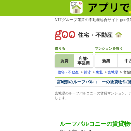
NTTグループ運営の不動産総合サイト goo
借りる
マンションを買う
店舗･
賃貸
新築
中
事業用
住宅・不動産
>
賃貸
>
東北
>
宮城県
>
宮城
宮城県のルーフバルコニーの賃貸物件(
宮城県のルーフバルコニーの賃貸マンション、ア
します。
ルーフバルコニーの賃貸物