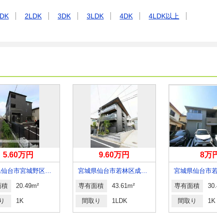
DK
2LDK
3DK
3LDK
4DK
4LDK以上
5.60万円
9.60万円
8万
宮城県仙台市宮城野区萩野町３丁目
宮城県仙台市若林区成田町
面積
20.49m²
専有面積
43.61m²
専有面積
30
り
1K
間取り
1LDK
間取り
1K