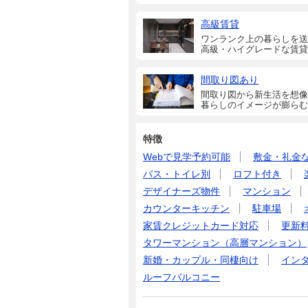
高級賃貸
ワンランク上の暮らしを送
高級・ハイグレードな賃貸
間取り図あり
間取り図から新生活を想像
暮らしのイメージが膨らむ
特徴
Webで見学予約可能
敷金・礼金
バス・トイレ別
ロフト付き
デザイナーズ物件
マンション
カウンターキッチン
駐車場
家賃クレジットカード対応
更新
タワーマンション（高層マンション）
新婚・カップル・同棲向け
イン
ルーフバルコニー