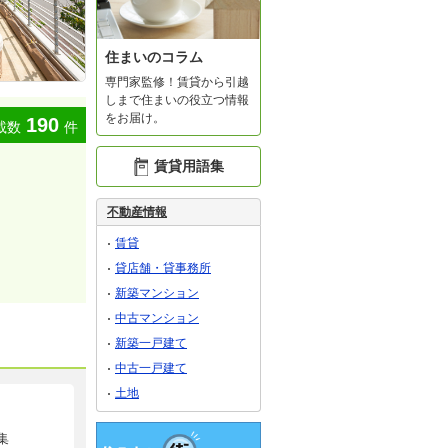
住まいのコラム
専門家監修！賃貸から引越
しまで住まいの役立つ情報
をお届け。
190
載数
件
賃貸用語集
不動産情報
賃貸
貸店舗・貸事務所
新築マンション
中古マンション
新築一戸建て
中古一戸建て
土地
集