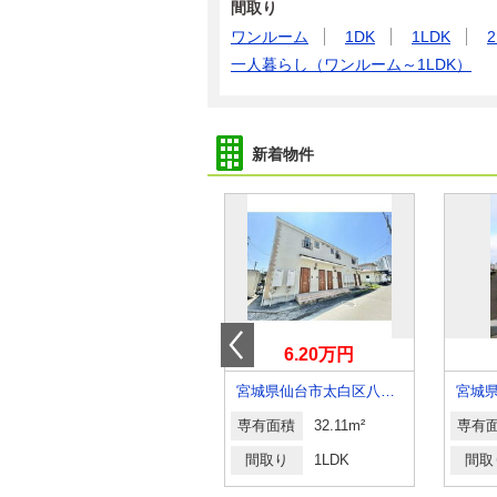
間取り
ワンルーム
1DK
1LDK
2
一人暮らし（ワンルーム～1LDK）
新着物件
11.30万円
6.20万円
宮城県仙台市太白区西中田１丁目
宮城県仙台市太白区八本松１丁目
専有面積
50.9m²
専有面積
32.11m²
専有
間取り
2LDK
間取り
1LDK
間取