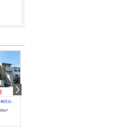
円
9.90万円
10.20万円
宮城県仙台市若林区白萩町
宮城県仙台市若林区南小泉字八軒小路
宮城県仙台市太白区八本松１
.44m²
専有面積
43.94m²
専有面積
52.92m²
間取り
1LDK
間取り
2LDK