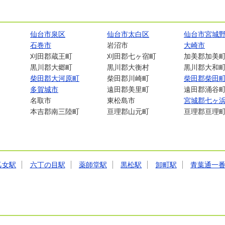
仙台市泉区
仙台市太白区
仙台市宮城
石巻市
岩沼市
大崎市
刈田郡蔵王町
刈田郡七ヶ宿町
加美郡加美
黒川郡大郷町
黒川郡大衡村
黒川郡大和
柴田郡大河原町
柴田郡川崎町
柴田郡柴田
多賀城市
遠田郡美里町
遠田郡涌谷
名取市
東松島市
宮城郡七ヶ
本吉郡南三陸町
亘理郡山元町
亘理郡亘理
乙女駅
六丁の目駅
薬師堂駅
黒松駅
卸町駅
青葉通一