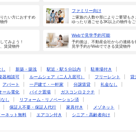
ファミリー向け
りたい方におすすめ
ご家族の人数や形によりご要望もさ
物件
ゆったり過ごせる3K以上の物件を
Webで見学予約可能
してみよう！
予約後は、不動産会社からの連絡を
、賃貸物件
見学予約がWebでできる賃貸物件
なし
新築・築浅
駅近・駅５分以内
駐車場付き
楽器相談可
ルームシェア（二人入居可）
フリーレント
貸
アパート
一戸建て・一軒家
分譲賃貸
礼金なし
オール電化
バイク置場
ガスコンロ２クチ
料なし
リフォーム・リノベーション済
保証人不要・保証人代行
家具付き
メゾネット
ターネット無料
エアコン付き
シニア・高齢者向け