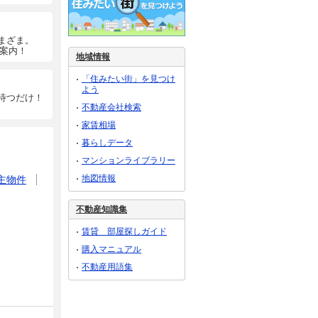
まざま。
ご案内！
地域情報
「住みたい街」を見つけ
よう
待つだけ！
不動産会社検索
家賃相場
暮らしデータ
マンションライブラリー
地図情報
主物件
不動産知識集
賃貸 部屋探しガイド
購入マニュアル
不動産用語集