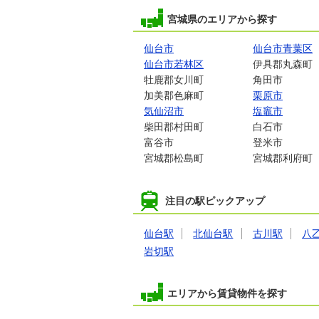
宮城県のエリアから探す
仙台市
仙台市青葉区
仙台市若林区
伊具郡丸森町
牡鹿郡女川町
角田市
加美郡色麻町
栗原市
気仙沼市
塩竈市
柴田郡村田町
白石市
富谷市
登米市
宮城郡松島町
宮城郡利府町
注目の駅ピックアップ
仙台駅
北仙台駅
古川駅
八
岩切駅
エリアから賃貸物件を探す