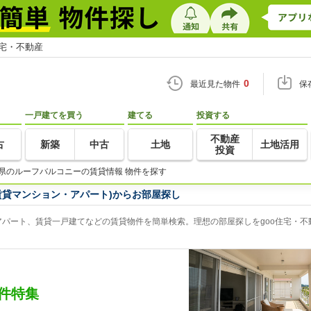
住宅・不動産
0
最近見た物件
保
一戸建てを買う
建てる
投資する
不動産
古
新築
中古
土地
土地活用
投資
県のルーフバルコニーの賃貸情報 物件を探す
賃貸マンション・アパート)からお部屋探し
パート、賃貸一戸建てなどの賃貸物件を簡単検索。理想の部屋探しをgoo住宅・不
件特集