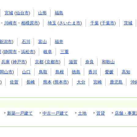
宮城
(
仙台市
)
山形
福島
・
川崎市
・
相模原市
)
埼玉
(
さいたま市
)
千葉
(
千葉市
)
茨城
新潟市
)
石川
富山
福井
岡
(
静岡市
・
浜松市
)
岐阜
三重
兵庫
(
神戸市
)
京都
(
京都市
)
滋賀
奈良
和歌山
岡山市
)
山口
鳥取
島根
徳島
香川
愛媛
高知
市
)
佐賀
長崎
熊本
(
熊本市
)
大分
宮崎
鹿児島
沖
新築一戸建て
中古一戸建て
土地
賃貸
店舗・事業