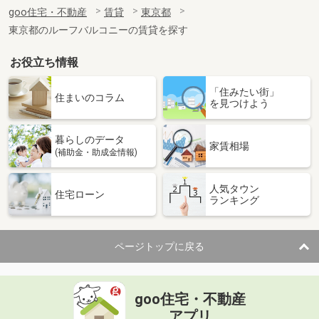
住 所
東京都世田谷区砧７
goo住宅・不動産
賃貸
東京都
専有面積
63.59m²
東京都のルーフバルコニーの賃貸を探す
間取り
2LDK
お役立ち情報
東京都立川市錦町６
「住みたい街」
価 格
9.20万円
住まいのコラム
を見つけよう
住 所
東京都立川市錦町６
専有面積
19.87m²
暮らしのデータ
間取り
1K
家賃相場
(補助金・助成金情報)
東京都日野市豊田２丁目
人気タウン
住宅ローン
ランキング
価 格
13.90万円
住 所
東京都日野市豊田２丁目
専有面積
58.5m²
ページトップに戻る
間取り
2LDK
東京都武蔵村山市本町３丁目
goo住宅・不動産
価 格
7.50万円
アプリ