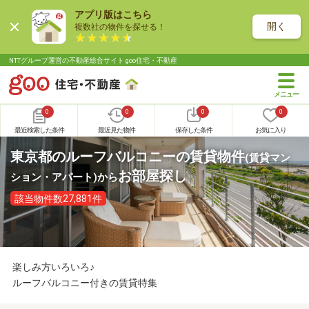
アプリ版はこちら
開く
複数社の物件を探せる！
NTTグループ運営の不動産総合サイト goo住宅・不動産
0
0
0
0
最近検索した条件
最近見た物件
保存した条件
お気に入り
東京都のルーフバルコニーの賃貸物件
(賃貸マン
お部屋探し
ション・アパート)
から
該当物件数27,881件
楽しみ方いろいろ♪
ルーフバルコニー付きの賃貸特集