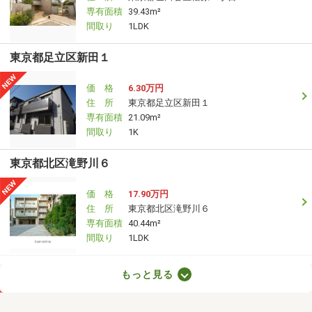
専有面積
39.43m²
間取り
1LDK
東京都足立区新田１
価 格
6.30万円
住 所
東京都足立区新田１
専有面積
21.09m²
間取り
1K
東京都北区滝野川６
価 格
17.90万円
住 所
東京都北区滝野川６
専有面積
40.44m²
間取り
1LDK
東京都世田谷区砧７
もっと見る
価 格
26万円