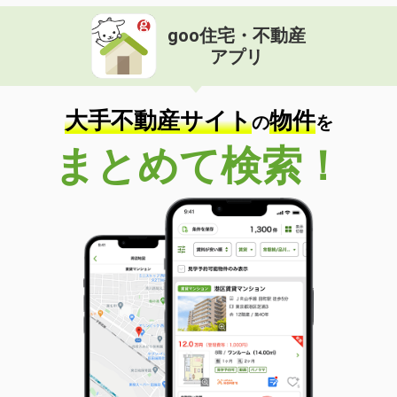
鳥取県鳥取市国府町宮下
goo住宅・不動産
価 格
7.50万円
アプリ
住 所
鳥取県鳥取市国府町宮下
専有面積
55.47m²
間取り
2LDK
大手不動産サイト
物件
の
を
鳥取県米子市皆生新田３
まとめて検索！
価 格
6.40万円
住 所
鳥取県米子市皆生新田３
専有面積
33.52m²
間取り
1LDK
鳥取県鳥取市賀露町西１
価 格
4.80万円
住 所
鳥取県鳥取市賀露町西１
専有面積
44.82m²
間取り
2DK