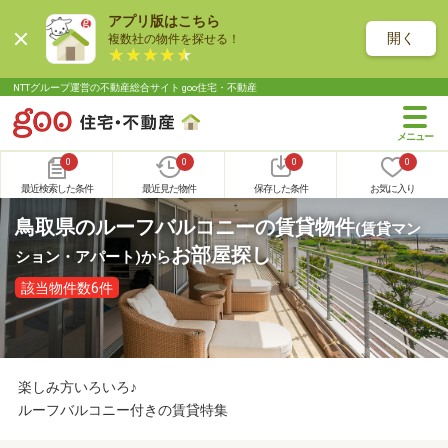
アプリ版はこちら
開く
複数社の物件を探せる！
NTTグループ運営の不動産総合サイト goo住宅・不動産
0
0
0
0
最近検索した条件
最近見た物件
保存した条件
お気に入り
鳥取県のルーフバルコニーの賃貸物件
(賃貸マン
お部屋探し
ション・アパート)
から
該当物件数6件
楽しみ方いろいろ♪
ルーフバルコニー付きの賃貸特集