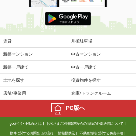
鳥取県米子市両三柳
価 格
4.60万円
住 所
鳥取県米子市両三柳
専有面積
45.72m²
間取り
1LDK
賃貸
月極駐車場
鳥取県倉吉市福守町
新築マンション
中古マンション
価 格
5.15万円
新築一戸建て
中古一戸建て
住 所
鳥取県倉吉市福守町
専有面積
48.39m²
土地を探す
投資物件を探す
間取り
1LDK
店舗/事業用
倉庫/トランクルーム
鳥取県倉吉市福守町
PC版へ
価 格
5.05万円
住 所
鳥取県倉吉市福守町
goo住宅・不動産とは
お客さまご利用端末からの情報の外部送信について
専有面積
52.38m²
間取り
1LDK
物件に関するお問合せの流れ
情報提供元
不動産情報に関する免責事項