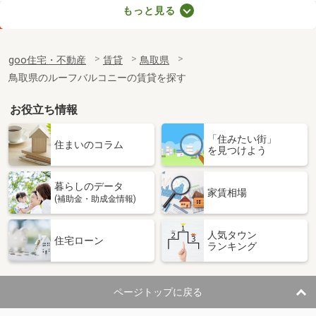
鳥取県鳥取市吉成
もっと見る
価 格
4.80万円
住 所
鳥取県鳥取市吉成
goo住宅・不動産
賃貸
鳥取県
専有面積
30.42m²
鳥取県のルーフバルコニーの賃貸を探す
間取り
1K
お役立ち情報
鳥取県鳥取市安長
「住みたい街」
価 格
5.20万円
住まいのコラム
を見つけよう
住 所
鳥取県鳥取市安長
専有面積
33.39m²
暮らしのデータ
間取り
ワンルーム
家賃相場
(補助金・助成金情報)
鳥取県東伯郡琴浦町大字徳万
人気タウン
住宅ローン
ランキング
価 格
4.85万円
住 所
鳥取県東伯郡琴浦町大字徳万
専有面積
45.39m²
ページトップに戻る
間取り
2DK