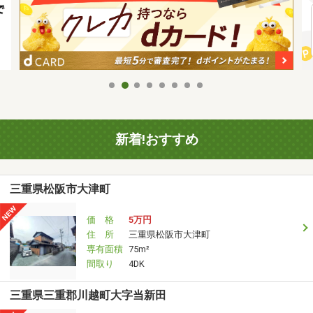
新着!おすすめ
三重県松阪市大津町
価 格
5万円
住 所
三重県松阪市大津町
専有面積
75m²
間取り
4DK
三重県三重郡川越町大字当新田