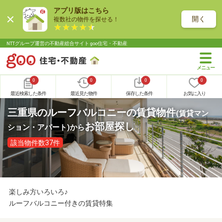
アプリ版はこちら
開く
複数社の物件を探せる！
NTTグループ運営の不動産総合サイト goo住宅・不動産
0
0
0
0
最近検索した条件
最近見た物件
保存した条件
お気に入り
三重県のルーフバルコニーの賃貸物件
(賃貸マン
お部屋探し
ション・アパート)
から
該当物件数37件
楽しみ方いろいろ♪
ルーフバルコニー付きの賃貸特集