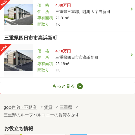
価 格
4.40万円
住 所
三重県三重郡川越町大字当新田
専有面積
21.81m²
間取り
1K
三重県四日市市高浜新町
価 格
4.10万円
住 所
三重県四日市市高浜新町
専有面積
23.18m²
間取り
1K
三重県四日市市高浜新町
もっと見る
価 格
4.20万円
住 所
三重県四日市市高浜新町
goo住宅・不動産
賃貸
三重県
専有面積
23.18m²
三重県のルーフバルコニーの賃貸を探す
間取り
1K
お役立ち情報
三重県四日市市大字塩浜