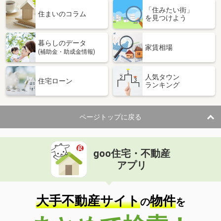
「住みたい街」
価 格
4.10万円
住まいのコラム
を見つけよう
住 所
三重県四日市市大字塩浜
専有面積
23.61m²
暮らしのデータ
間取り
1K
家賃相場
(補助金・助成金情報)
三重県四日市市高浜新町
人気タウン
住宅ローン
ランキング
価 格
4万円
住 所
三重県四日市市高浜新町
専有面積
23.18m²
ページトップに戻る
間取り
1K
三重県三重郡川越町大字当新田
goo住宅・不動産
価 格
4.40万円
アプリ
住 所
三重県三重郡川越町大字当新田
専有面積
21.81m²
間取り
1K
大手不動産サイト
物件
の
を
三重県松阪市松崎浦町