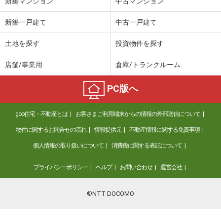
新築マンション
中古マンション
価 格
4.20万円
新築一戸建て
中古一戸建て
住 所
三重県四日市市高浜新町
専有面積
23.18m²
土地を探す
投資物件を探す
間取り
1K
店舗/事業用
倉庫/トランクルーム
三重県三重郡朝日町大字縄生
PC版へ
価 格
4.50万円
住 所
三重県三重郡朝日町大字縄生
goo住宅・不動産とは
お客さまご利用端末からの情報の外部送信について
専有面積
23.61m²
間取り
1K
物件に関するお問合せの流れ
情報提供元
不動産情報に関する免責事項
個人情報の取り扱いについて
消費税に関する表記について
三重県四日市市高浜新町
プライバシーポリシー
ヘルプ
お問い合わせ
運営会社
価 格
4万円
住 所
三重県四日市市高浜新町
専有面積
23.18m²
©NTT DOCOMO
間取り
1K