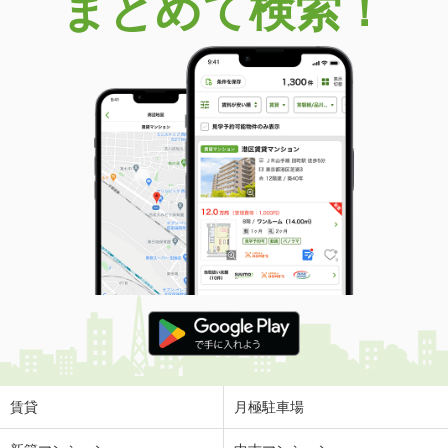
まとめて検索！
価 格
4.30万円
住 所
三重県松阪市松崎浦町
専有面積
41.99m²
間取り
1LDK
三重県四日市市高浜新町
価 格
4.20万円
住 所
三重県四日市市高浜新町
専有面積
23.18m²
間取り
1K
三重県四日市市高浜新町
価 格
4万円
住 所
三重県四日市市高浜新町
専有面積
23.18m²
間取り
1K
賃貸
月極駐車場
三重県四日市市高浜新町