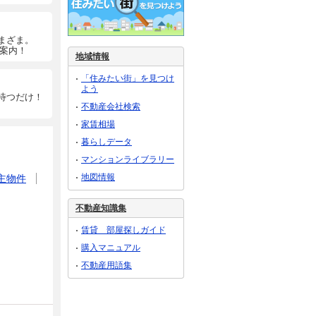
まざま。
ご案内！
地域情報
「住みたい街」を見つけ
よう
待つだけ！
不動産会社検索
家賃相場
暮らしデータ
マンションライブラリー
地図情報
主物件
不動産知識集
賃貸 部屋探しガイド
購入マニュアル
不動産用語集