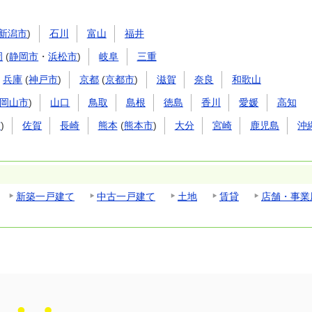
新潟市
)
石川
富山
福井
岡
(
静岡市
・
浜松市
)
岐阜
三重
兵庫
(
神戸市
)
京都
(
京都市
)
滋賀
奈良
和歌山
岡山市
)
山口
鳥取
島根
徳島
香川
愛媛
高知
市
)
佐賀
長崎
熊本
(
熊本市
)
大分
宮崎
鹿児島
沖
新築一戸建て
中古一戸建て
土地
賃貸
店舗・事業