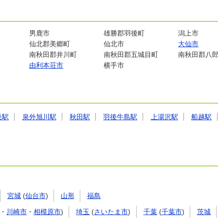
男鹿市
雄勝郡羽後町
潟上市
仙北郡美郷町
仙北市
大仙市
南秋田郡井川町
南秋田郡五城目町
南秋田郡八
由利本荘市
横手市
巣駅
泉外旭川駅
秋田駅
羽後牛島駅
上湯沢駅
船越駅
宮城
(
仙台市
)
山形
福島
・
川崎市
・
相模原市
)
埼玉
(
さいたま市
)
千葉
(
千葉市
)
茨城