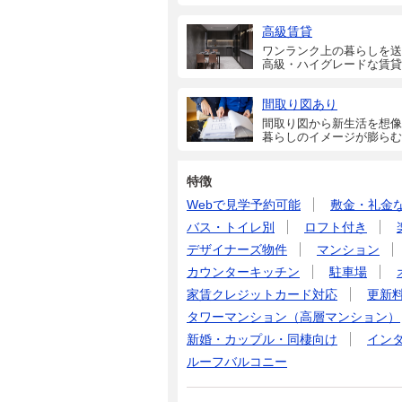
高級賃貸
ワンランク上の暮らしを送
高級・ハイグレードな賃貸
間取り図あり
間取り図から新生活を想像
暮らしのイメージが膨らむ
特徴
Webで見学予約可能
敷金・礼金
バス・トイレ別
ロフト付き
デザイナーズ物件
マンション
カウンターキッチン
駐車場
家賃クレジットカード対応
更新
タワーマンション（高層マンション）
新婚・カップル・同棲向け
イン
ルーフバルコニー