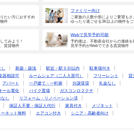
ファミリー向け
りたい方におすすめ
ご家族の人数や形によりご要望もさ
物件
ゆったり過ごせる3K以上の物件を
Webで見学予約可能
してみよう！
予約後は、不動産会社からの連絡を
、賃貸物件
見学予約がWebでできる賃貸物件
なし
新築・築浅
駅近・駅５分以内
駐車場付き
楽器相談可
ルームシェア（二人入居可）
フリーレント
貸
アパート
一戸建て・一軒家
分譲賃貸
礼金なし
オール電化
バイク置場
ガスコンロ２クチ
料なし
リフォーム・リノベーション済
保証人不要・保証人代行
家具付き
メゾネット
ターネット無料
エアコン付き
シニア・高齢者向け