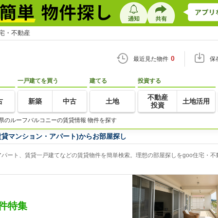
住宅・不動産
0
最近見た物件
保
一戸建てを買う
建てる
投資する
不動産
古
新築
中古
土地
土地活用
投資
県のルーフバルコニーの賃貸情報 物件を探す
賃貸マンション・アパート)からお部屋探し
パート、賃貸一戸建てなどの賃貸物件を簡単検索。理想の部屋探しをgoo住宅・不
件特集