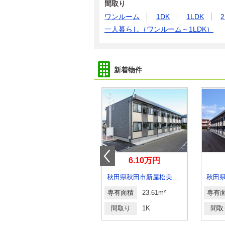
間取り
ワンルーム
1DK
1LDK
2
一人暮らし（ワンルーム～1LDK）
新着物件
5.70万円
6.10万円
秋田県秋田市八橋大畑１
秋田県秋田市新屋松美ガ丘東町
専有面積
75.57m²
専有面積
23.61m²
専有
間取り
3K
間取り
1K
間取