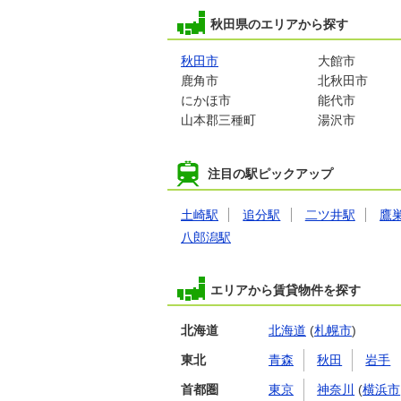
秋田県のエリアから探す
秋田市
大館市
鹿角市
北秋田市
にかほ市
能代市
山本郡三種町
湯沢市
注目の駅ピックアップ
土崎駅
追分駅
二ツ井駅
鷹
八郎潟駅
エリアから賃貸物件を探す
北海道
北海道
(
札幌市
)
東北
青森
秋田
岩手
首都圏
東京
神奈川
(
横浜市