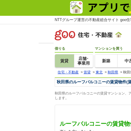
NTTグループ運営の不動産総合サイト goo
借りる
マンションを買う
店舗･
賃貸
新築
中
事業用
住宅・不動産
>
賃貸
>
東北
>
秋田県
>
秋田
秋田県のルーフバルコニーの賃貸物件(
秋田県のルーフバルコニーの賃貸マンション、ア
します。
ルーフバルコニーの賃貸物