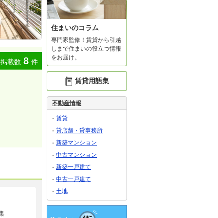
住まいのコラム
専門家監修！賃貸から引越
しまで住まいの役立つ情報
をお届け。
8
掲載数
件
賃貸用語集
不動産情報
賃貸
貸店舗・貸事務所
新築マンション
中古マンション
新築一戸建て
中古一戸建て
土地
集