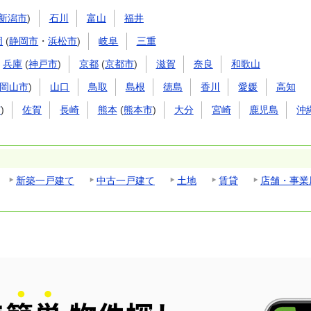
新潟市
)
石川
富山
福井
岡
(
静岡市
・
浜松市
)
岐阜
三重
兵庫
(
神戸市
)
京都
(
京都市
)
滋賀
奈良
和歌山
岡山市
)
山口
鳥取
島根
徳島
香川
愛媛
高知
市
)
佐賀
長崎
熊本
(
熊本市
)
大分
宮崎
鹿児島
沖
新築一戸建て
中古一戸建て
土地
賃貸
店舗・事業