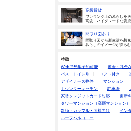
高級賃貸
ワンランク上の暮らしを送
高級・ハイグレードな賃貸
間取り図あり
間取り図から新生活を想像
暮らしのイメージが膨らむ
特徴
Webで見学予約可能
敷金・礼金
バス・トイレ別
ロフト付き
デザイナーズ物件
マンション
カウンターキッチン
駐車場
家賃クレジットカード対応
更新
タワーマンション（高層マンション）
新婚・カップル・同棲向け
イン
ルーフバルコニー