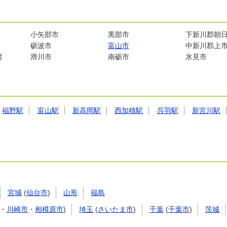
小矢部市
黒部市
下新川郡朝
砺波市
富山市
中新川郡上
村
滑川市
南砺市
氷見市
福野駅
富山駅
新高岡駅
西加積駅
呉羽駅
新宮川駅
宮城
(
仙台市
)
山形
福島
・
川崎市
・
相模原市
)
埼玉
(
さいたま市
)
千葉
(
千葉市
)
茨城