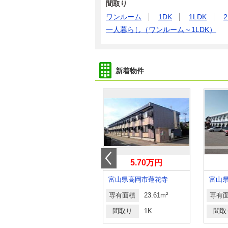
間取り
ワンルーム
1DK
1LDK
2
一人暮らし（ワンルーム～1LDK）
新着物件
3.80万円
5.70万円
富山県高岡市米島
富山県高岡市蓮花寺
富山
専有面積
40.57m²
専有面積
23.61m²
専有
間取り
2DK
間取り
1K
間取