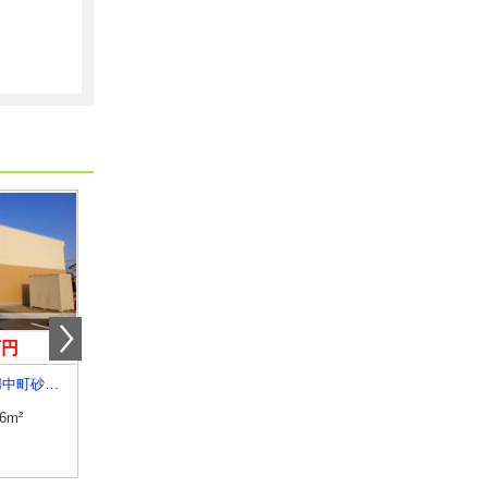
万円
6.40万円
4.70万円
富山県富山市婦中町砂子田
富山県高岡市赤祖父
富山県高岡市角
.6m²
専有面積
40.07m²
専有面積
28.21m²
間取り
1LDK
間取り
1K