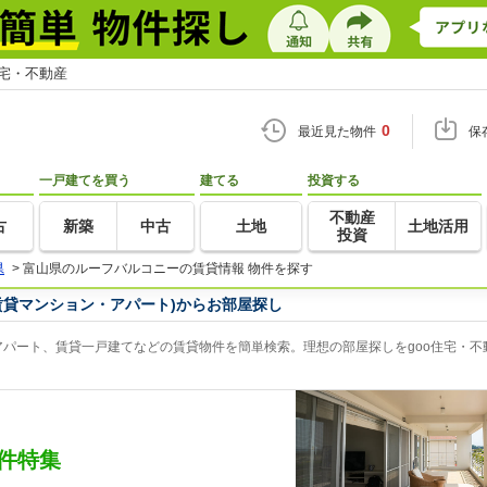
住宅・不動産
0
最近見た物件
保
一戸建てを買う
建てる
投資する
不動産
古
新築
中古
土地
土地活用
投資
県
>
富山県のルーフバルコニーの賃貸情報 物件を探す
賃貸マンション・アパート)からお部屋探し
パート、賃貸一戸建てなどの賃貸物件を簡単検索。理想の部屋探しをgoo住宅・不
件特集