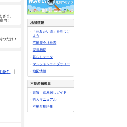
まざま。
ご案内！
地域情報
「住みたい街」を見つけ
よう
待つだけ！
不動産会社検索
家賃相場
暮らしデータ
マンションライブラリー
地図情報
主物件
不動産知識集
賃貸 部屋探しガイド
購入マニュアル
不動産用語集