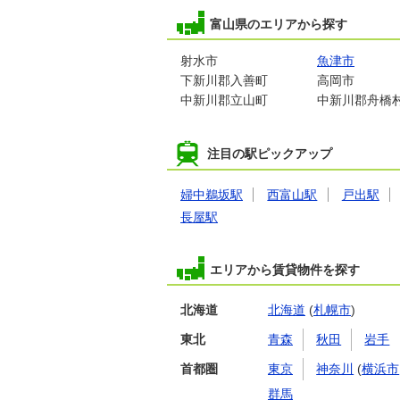
富山県のエリアから探す
射水市
魚津市
下新川郡入善町
高岡市
中新川郡立山町
中新川郡舟橋
注目の駅ピックアップ
婦中鵜坂駅
西富山駅
戸出駅
長屋駅
エリアから賃貸物件を探す
北海道
北海道
(
札幌市
)
東北
青森
秋田
岩手
首都圏
東京
神奈川
(
横浜市
群馬