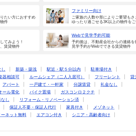
ファミリー向け
りたい方におすすめ
ご家族の人数や形によりご要望もさ
物件
ゆったり過ごせる3K以上の物件を
Webで見学予約可能
してみよう！
予約後は、不動産会社からの連絡を
、賃貸物件
見学予約がWebでできる賃貸物件
なし
新築・築浅
駅近・駅５分以内
駐車場付き
楽器相談可
ルームシェア（二人入居可）
フリーレント
貸
アパート
一戸建て・一軒家
分譲賃貸
礼金なし
オール電化
バイク置場
ガスコンロ２クチ
料なし
リフォーム・リノベーション済
保証人不要・保証人代行
家具付き
メゾネット
ターネット無料
エアコン付き
シニア・高齢者向け