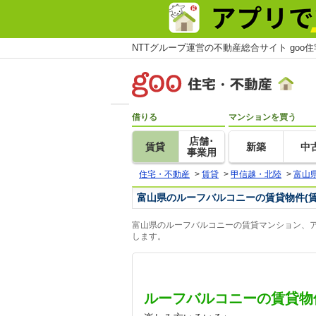
NTTグループ運営の不動産総合サイト goo
借りる
マンションを買う
店舗･
賃貸
新築
中
事業用
住宅・不動産
>
賃貸
>
甲信越・北陸
>
富山
富山県のルーフバルコニーの賃貸物件(
富山県のルーフバルコニーの賃貸マンション、ア
します。
ルーフバルコニーの賃貸物