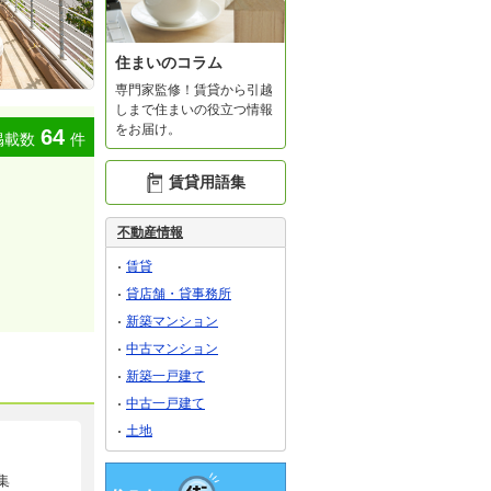
住まいのコラム
専門家監修！賃貸から引越
しまで住まいの役立つ情報
をお届け。
64
掲載数
件
賃貸用語集
不動産情報
賃貸
貸店舗・貸事務所
新築マンション
中古マンション
新築一戸建て
中古一戸建て
土地
集