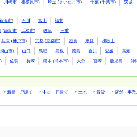
・
川崎市
・
相模原市
)
埼玉
(
さいたま市
)
千葉
(
千葉市
)
茨城
新潟市
)
石川
富山
福井
岡
(
静岡市
・
浜松市
)
岐阜
三重
兵庫
(
神戸市
)
京都
(
京都市
)
滋賀
奈良
和歌山
岡山市
)
山口
鳥取
島根
徳島
香川
愛媛
高知
市
)
佐賀
長崎
熊本
(
熊本市
)
大分
宮崎
鹿児島
沖
新築一戸建て
中古一戸建て
土地
賃貸
店舗・事業