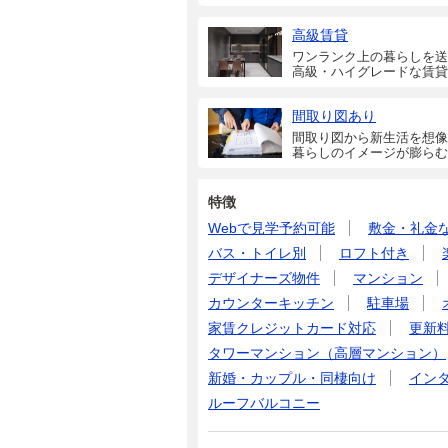
高級賃貸
ワンランク上の暮らしを送
高級・ハイグレードな賃貸
間取り図あり
間取り図から新生活を想像
暮らしのイメージが膨らむ
特徴
Webで見学予約可能
敷金・礼金
バス・トイレ別
ロフト付き
デザイナーズ物件
マンション
カウンターキッチン
駐車場
家賃クレジットカード対応
更新
タワーマンション（高層マンション）
新婚・カップル・同棲向け
イン
ルーフバルコニー