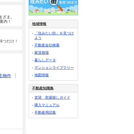
まざま。
ご案内！
地域情報
「住みたい街」を見つけ
よう
待つだけ！
不動産会社検索
家賃相場
暮らしデータ
マンションライブラリー
地図情報
主物件
不動産知識集
賃貸 部屋探しガイド
購入マニュアル
不動産用語集