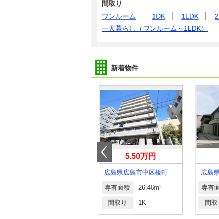
間取り
ワンルーム
1DK
1LDK
2
一人暮らし（ワンルーム～1LDK）
新着物件
6万円
5.50万円
広島県福山市曙町５丁目
広島県広島市中区榎町
専有面積
49.68m²
専有面積
26.46m²
専有
間取り
2DK
間取り
1K
間取