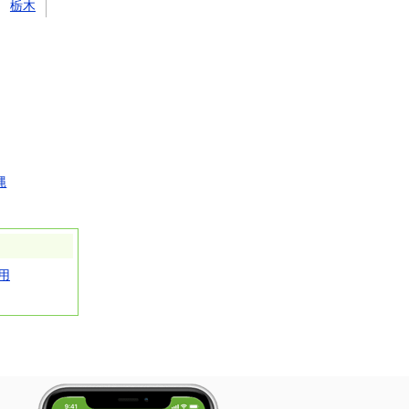
栃木
縄
用