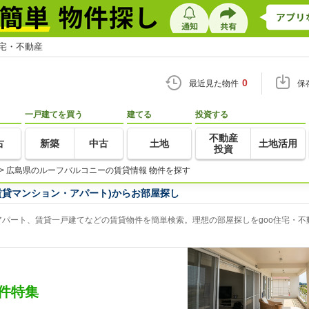
住宅・不動産
0
最近見た物件
保
一戸建てを買う
建てる
投資する
不動産
古
新築
中古
土地
土地活用
投資
>
広島県のルーフバルコニーの賃貸情報 物件を探す
賃貸マンション・アパート)からお部屋探し
パート、賃貸一戸建てなどの賃貸物件を簡単検索。理想の部屋探しをgoo住宅・不
件特集