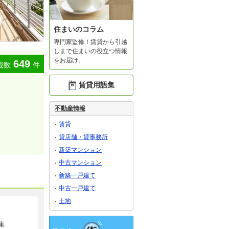
住まいのコラム
専門家監修！賃貸から引越
しまで住まいの役立つ情報
をお届け。
649
載数
件
賃貸用語集
不動産情報
賃貸
貸店舗・貸事務所
新築マンション
中古マンション
新築一戸建て
中古一戸建て
土地
集