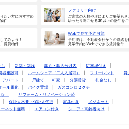
ファミリー向け
りたい方におすすめ
ご家族の人数や形によりご要望もさ
物件
ゆったり過ごせる3K以上の物件を
Webで見学予約可能
してみよう！
予約後は、不動産会社からの連絡を
、賃貸物件
見学予約がWebでできる賃貸物件
なし
新築・築浅
駅近・駅５分以内
駐車場付き
楽器相談可
ルームシェア（二人入居可）
フリーレント
貸
アパート
一戸建て・一軒家
分譲賃貸
礼金なし
オール電化
バイク置場
ガスコンロ２クチ
料なし
リフォーム・リノベーション済
保証人不要・保証人代行
家具付き
メゾネット
ターネット無料
エアコン付き
シニア・高齢者向け