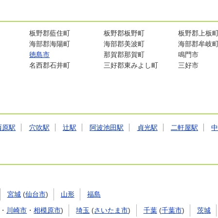
板野郡藍住町
板野郡板野町
板野郡上板
海部郡海陽町
海部郡美波町
海部郡牟岐
徳島市
那賀郡那賀町
鳴門市
名西郡石井町
三好郡東みよし町
三好市
西原駅
穴吹駅
辻駅
阿波池田駅
貞光駅
二軒屋駅
宮城
(
仙台市
)
山形
福島
・
川崎市
・
相模原市
)
埼玉
(
さいたま市
)
千葉
(
千葉市
)
茨城