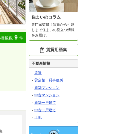
住まいのコラム
専門家監修！賃貸から引越
しまで住まいの役立つ情報
をお届け。
9
掲載数
件
賃貸用語集
不動産情報
賃貸
貸店舗・貸事務所
新築マンション
中古マンション
新築一戸建て
中古一戸建て
土地
集