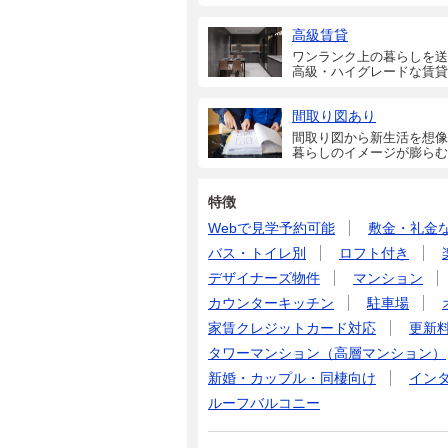
高級賃貸
ワンランク上の暮らしを送
高級・ハイグレードな賃貸
間取り図あり
間取り図から新生活を想像
暮らしのイメージが膨らむ
特徴
Webで見学予約可能
敷金・礼金
バス・トイレ別
ロフト付き
デザイナーズ物件
マンション
カウンターキッチン
駐車場
家賃クレジットカード対応
更新
タワーマンション（高層マンション）
新婚・カップル・同棲向け
イン
ルーフバルコニー