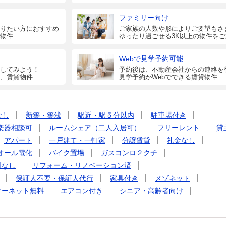
ファミリー向け
りたい方におすすめ
ご家族の人数や形によりご要望もさ
物件
ゆったり過ごせる3K以上の物件を
Webで見学予約可能
してみよう！
予約後は、不動産会社からの連絡を
、賃貸物件
見学予約がWebでできる賃貸物件
なし
新築・築浅
駅近・駅５分以内
駐車場付き
楽器相談可
ルームシェア（二人入居可）
フリーレント
貸
アパート
一戸建て・一軒家
分譲賃貸
礼金なし
オール電化
バイク置場
ガスコンロ２クチ
料なし
リフォーム・リノベーション済
保証人不要・保証人代行
家具付き
メゾネット
ターネット無料
エアコン付き
シニア・高齢者向け