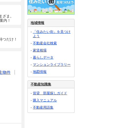
まざま。
ご案内！
地域情報
「住みたい街」を見つけ
よう
待つだけ！
不動産会社検索
家賃相場
暮らしデータ
マンションライブラリー
地図情報
主物件
不動産知識集
賃貸 部屋探しガイド
購入マニュアル
不動産用語集