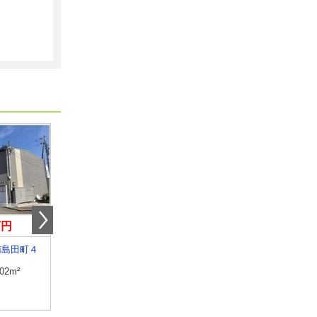
万円
3.90万円
4.15万円
南島田町４
徳島県徳島市国府町観音寺
徳島県阿南市津乃峰町
.02m²
専有面積
23.18m²
専有面積
46.06m²
間取り
1K
間取り
2DK