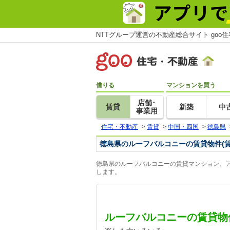
NTTグループ運営の不動産総合サイト goo
借りる
マンションを買う
店舗･
賃貸
新築
中
事業用
住宅・不動産
>
賃貸
>
中国・四国
>
徳島県
徳島県のルーフバルコニーの賃貸物件(
徳島県のルーフバルコニーの賃貸マンション、ア
します。
ルーフバルコニーの賃貸物