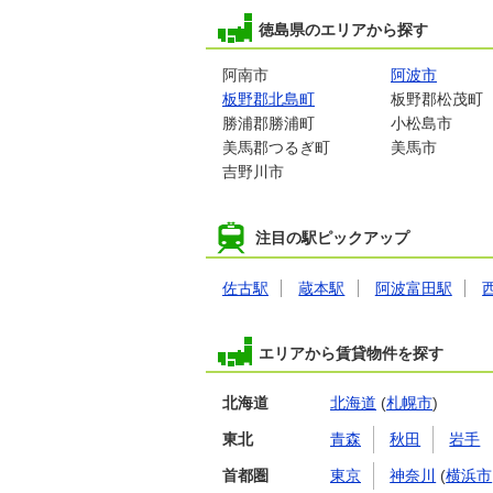
徳島県のエリアから探す
阿南市
阿波市
板野郡北島町
板野郡松茂町
勝浦郡勝浦町
小松島市
美馬郡つるぎ町
美馬市
吉野川市
注目の駅ピックアップ
佐古駅
蔵本駅
阿波富田駅
エリアから賃貸物件を探す
北海道
北海道
(
札幌市
)
東北
青森
秋田
岩手
首都圏
東京
神奈川
(
横浜市