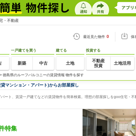
住宅・不動産
0
最近見た物件
保
一戸建てを買う
建てる
投資する
不動産
古
新築
中古
土地
土地活用
投資
>
徳島県のルーフバルコニーの賃貸情報 物件を探す
賃貸マンション・アパート)からお部屋探し
パート、賃貸一戸建てなどの賃貸物件を簡単検索。理想の部屋探しをgoo住宅・不
件特集