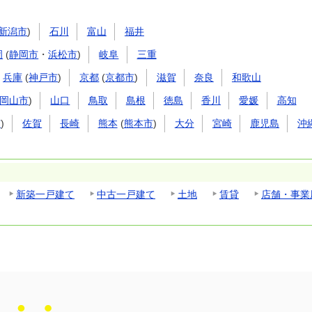
新潟市
)
石川
富山
福井
岡
(
静岡市
・
浜松市
)
岐阜
三重
兵庫
(
神戸市
)
京都
(
京都市
)
滋賀
奈良
和歌山
岡山市
)
山口
鳥取
島根
徳島
香川
愛媛
高知
市
)
佐賀
長崎
熊本
(
熊本市
)
大分
宮崎
鹿児島
沖
新築一戸建て
中古一戸建て
土地
賃貸
店舗・事業