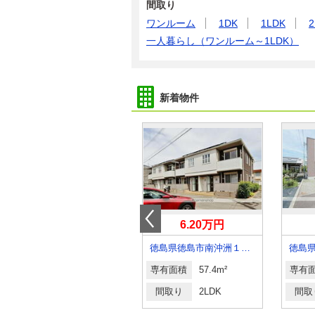
間取り
ワンルーム
1DK
1LDK
2
一人暮らし（ワンルーム～1LDK）
新着物件
3.50万円
6.20万円
徳島県徳島市金沢２丁目
徳島県徳島市南沖洲１丁目
専有面積
50m²
専有面積
57.4m²
専有
間取り
3DK
間取り
2LDK
間取