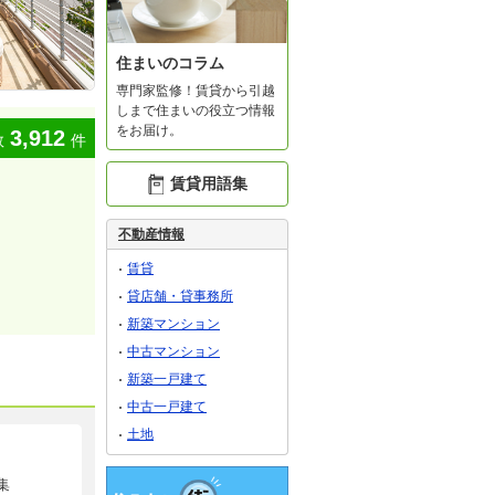
住まいのコラム
専門家監修！賃貸から引越
しまで住まいの役立つ情報
をお届け。
3,912
数
件
賃貸用語集
不動産情報
賃貸
貸店舗・貸事務所
新築マンション
中古マンション
新築一戸建て
中古一戸建て
土地
集