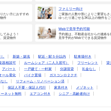
ファミリー向け
りたい方におすすめ
ご家族の人数や形によりご要望もさ
物件
ゆったり過ごせる3K以上の物件を
Webで見学予約可能
してみよう！
予約後は、不動産会社からの連絡を
、賃貸物件
見学予約がWebでできる賃貸物件
なし
新築・築浅
駅近・駅５分以内
駐車場付き
楽器相談可
ルームシェア（二人入居可）
フリーレント
貸
アパート
一戸建て・一軒家
分譲賃貸
礼金なし
オール電化
バイク置場
ガスコンロ２クチ
料なし
リフォーム・リノベーション済
保証人不要・保証人代行
家具付き
メゾネット
ターネット無料
エアコン付き
シニア・高齢者向け