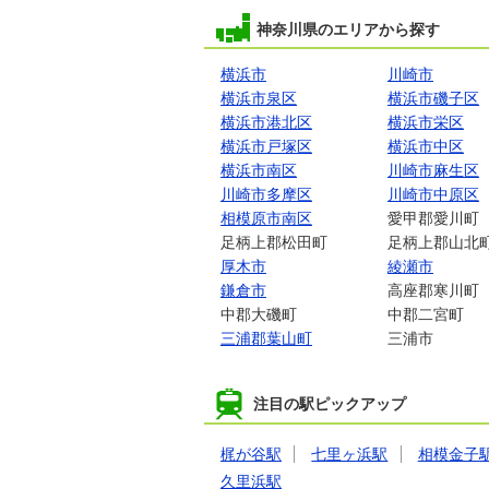
神奈川県のエリアから探す
横浜市
川崎市
横浜市泉区
横浜市磯子区
横浜市港北区
横浜市栄区
横浜市戸塚区
横浜市中区
横浜市南区
川崎市麻生区
川崎市多摩区
川崎市中原区
相模原市南区
愛甲郡愛川町
足柄上郡松田町
足柄上郡山北
厚木市
綾瀬市
鎌倉市
高座郡寒川町
中郡大磯町
中郡二宮町
三浦郡葉山町
三浦市
注目の駅ピックアップ
梶が谷駅
七里ヶ浜駅
相模金子
久里浜駅