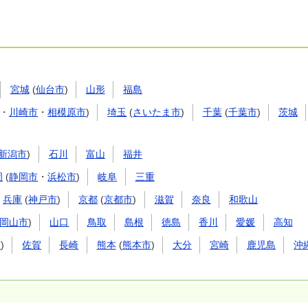
宮城
(
仙台市
)
山形
福島
・
川崎市
・
相模原市
)
埼玉
(
さいたま市
)
千葉
(
千葉市
)
茨城
新潟市
)
石川
富山
福井
岡
(
静岡市
・
浜松市
)
岐阜
三重
兵庫
(
神戸市
)
京都
(
京都市
)
滋賀
奈良
和歌山
岡山市
)
山口
鳥取
島根
徳島
香川
愛媛
高知
市
)
佐賀
長崎
熊本
(
熊本市
)
大分
宮崎
鹿児島
沖