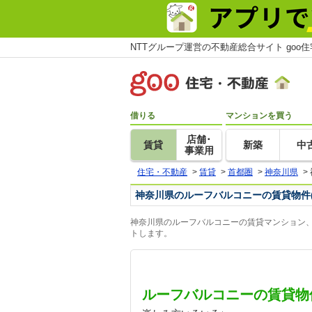
NTTグループ運営の不動産総合サイト goo
借りる
マンションを買う
店舗･
賃貸
新築
中
事業用
住宅・不動産
>
賃貸
>
首都圏
>
神奈川県
>
神奈川県のルーフバルコニーの賃貸物件
神奈川県のルーフバルコニーの賃貸マンション、
トします。
ルーフバルコニーの賃貸物