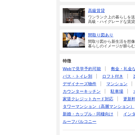
高級賃貸
ワンランク上の暮らしを送
高級・ハイグレードな賃貸
間取り図あり
間取り図から新生活を想像
暮らしのイメージが膨らむ
特徴
Webで見学予約可能
敷金・礼金
バス・トイレ別
ロフト付き
デザイナーズ物件
マンション
カウンターキッチン
駐車場
家賃クレジットカード対応
更新
タワーマンション（高層マンション）
新婚・カップル・同棲向け
イン
ルーフバルコニー