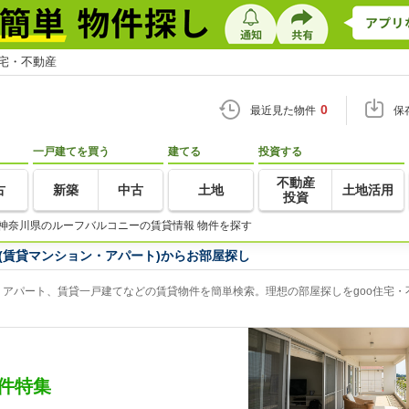
住宅・不動産
0
最近見た物件
保
一戸建てを買う
建てる
投資する
不動産
古
新築
中古
土地
土地活用
投資
神奈川県のルーフバルコニーの賃貸情報 物件を探す
(賃貸マンション・アパート)からお部屋探し
アパート、賃貸一戸建てなどの賃貸物件を簡単検索。理想の部屋探しをgoo住宅・
件特集