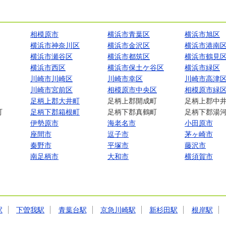
相模原市
横浜市青葉区
横浜市旭区
横浜市神奈川区
横浜市金沢区
横浜市港南
横浜市瀬谷区
横浜市都筑区
横浜市鶴見
横浜市西区
横浜市保土ケ谷区
横浜市緑区
川崎市川崎区
川崎市幸区
川崎市高津
川崎市宮前区
相模原市中央区
相模原市緑
足柄上郡大井町
足柄上郡開成町
足柄上郡中
町
足柄下郡箱根町
足柄下郡真鶴町
足柄下郡湯
伊勢原市
海老名市
小田原市
座間市
逗子市
茅ヶ崎市
秦野市
平塚市
藤沢市
南足柄市
大和市
横須賀市
駅
下曽我駅
青葉台駅
京急川崎駅
新杉田駅
根岸駅