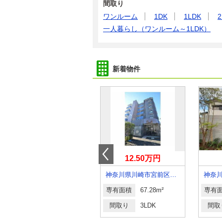
間取り
ワンルーム
1DK
1LDK
2
一人暮らし（ワンルーム～1LDK）
新着物件
5.10万円
12.50万円
神奈川県平塚市久領堤
神奈川県川崎市宮前区馬絹６丁目
専有面積
20.28m²
専有面積
67.28m²
専有
間取り
1K
間取り
3LDK
間取