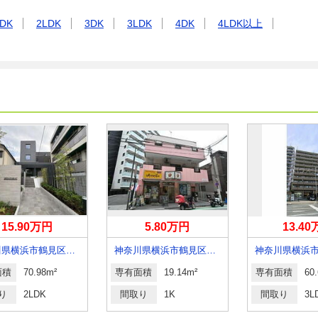
DK
2LDK
3DK
3LDK
4DK
4LDK以上
15.90万円
5.80万円
13.4
神奈川県横浜市鶴見区下末吉６丁目
神奈川県横浜市鶴見区鶴見中央５
面積
70.98m²
専有面積
19.14m²
専有面積
60
り
2LDK
間取り
1K
間取り
3L