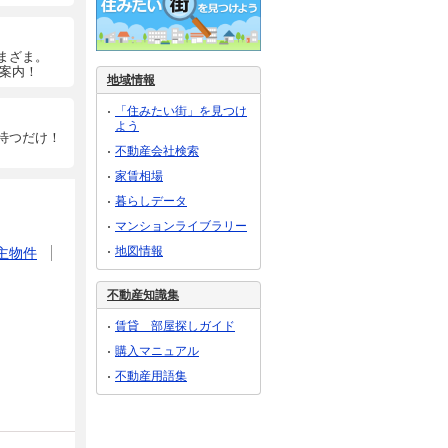
まざま。
ご案内！
地域情報
「住みたい街」を見つけ
よう
待つだけ！
不動産会社検索
家賃相場
暮らしデータ
マンションライブラリー
地図情報
主物件
不動産知識集
賃貸 部屋探しガイド
購入マニュアル
不動産用語集