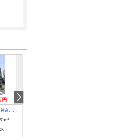
0万円
10万円
11.10万円
神奈川県横浜市神奈川区子安通３丁目
神奈川県川崎市中原区中丸子
神奈川県川崎市高津区末長１
.61m²
専有面積
20.44m²
専有面積
44.71m²
DK
間取り
1K
間取り
1LDK