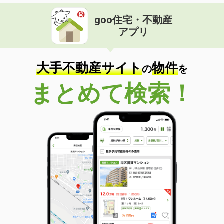
青森県八戸市長者１
goo住宅・不動産
価 格
5.90万円
アプリ
住 所
青森県八戸市長者１
専有面積
56.57m²
間取り
2LDK
大手不動産サイト
物件
の
を
青森県八戸市長苗代１
まとめて検索！
価 格
5.50万円
住 所
青森県八戸市長苗代１
専有面積
42.36m²
間取り
1LDK
青森県八戸市新井田西２
価 格
5万円
住 所
青森県八戸市新井田西２
専有面積
45.4m²
間取り
1LDK