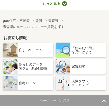
青森県八戸市長者２
もっと見る
価 格
5.20万円
住 所
青森県八戸市長者２
goo住宅・不動産
賃貸
青森県
専有面積
45.09m²
青森県のルーフバルコニーの賃貸を探す
間取り
2DK
お役立ち情報
青森県青森市古川３
「住みたい街」
価 格
6万円
住まいのコラム
を見つけよう
住 所
青森県青森市古川３
専有面積
20.28m²
暮らしのデータ
間取り
1K
家賃相場
(補助金・助成金情報)
青森県八戸市田向２
人気タウン
住宅ローン
ランキング
価 格
6.40万円
住 所
青森県八戸市田向２
専有面積
40.26m²
ページトップに戻る
間取り
1LDK