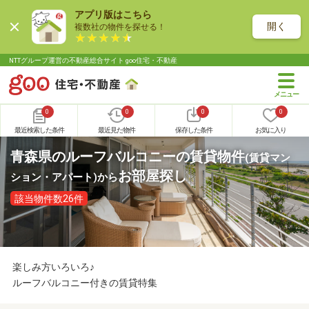
アプリ版はこちら
開く
複数社の物件を探せる！
NTTグループ運営の不動産総合サイト goo住宅・不動産
0
0
0
0
最近検索した条件
最近見た物件
保存した条件
お気に入り
青森県のルーフバルコニーの賃貸物件
(賃貸マン
お部屋探し
ション・アパート)
から
該当物件数26件
楽しみ方いろいろ♪
ルーフバルコニー付きの賃貸特集