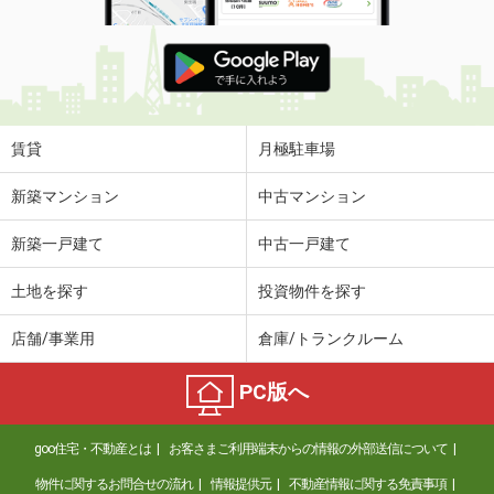
青森県八戸市諏訪２
価 格
5万円
住 所
青森県八戸市諏訪２
専有面積
40.07m²
間取り
1LDK
賃貸
月極駐車場
青森県八戸市大字長苗代字上碇田
新築マンション
中古マンション
価 格
7.20万円
新築一戸建て
中古一戸建て
住 所
青森県八戸市大字長苗代字上碇田
専有面積
74.32m²
土地を探す
投資物件を探す
間取り
3LDK
店舗/事業用
倉庫/トランクルーム
青森県青森市大字浦町字奥野
PC版へ
価 格
3.80万円
住 所
青森県青森市大字浦町字奥野
goo住宅・不動産とは
お客さまご利用端末からの情報の外部送信について
専有面積
23.18m²
間取り
1K
物件に関するお問合せの流れ
情報提供元
不動産情報に関する免責事項