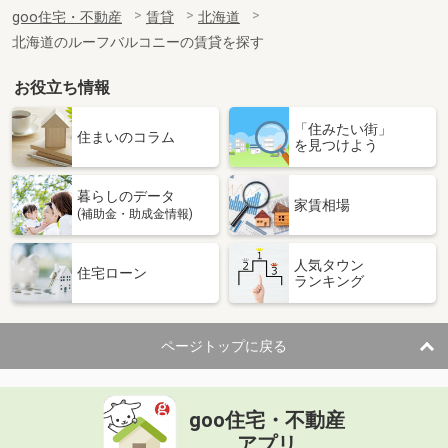
住 所
北海道札幌市白石区南郷通６丁目北
goo住宅・不動産
賃貸
北海道
専有面積
27.54m²
北海道のルーフバルコニーの賃貸を探す
間取り
1DK
お役立ち情報
北海道旭川市東光二条５丁目
「住みたい街」
価 格
2.80万円
住まいのコラム
を見つけよう
住 所
北海道旭川市東光二条５丁目
専有面積
37.19m²
暮らしのデータ
間取り
1LDK
家賃相場
(補助金・助成金情報)
北海道札幌市白石区北郷一条７丁目
人気タウン
住宅ローン
ランキング
価 格
4万円
住 所
北海道札幌市白石区北郷一条７丁目
専有面積
34.65m²
ページトップに戻る
間取り
1LDK
北海道滝川市黄金町西４丁目
goo住宅・不動産
価 格
7.80万円
アプリ