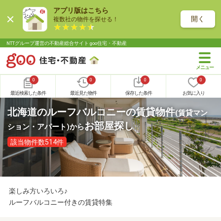
アプリ版はこちら
開く
複数社の物件を探せる！
NTTグループ運営の不動産総合サイト goo住宅・不動産
0
0
0
0
最近検索した条件
最近見た物件
保存した条件
お気に入り
北海道のルーフバルコニーの賃貸物件
(賃貸マン
お部屋探し
ション・アパート)
から
該当物件数514件
楽しみ方いろいろ♪
ルーフバルコニー付きの賃貸特集