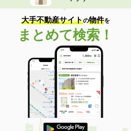
住 所
北海道滝川市黄金町西４丁目
専有面積
101m²
間取り
3LDK
大手不動産サイト
物件
の
を
北海道札幌市南区中ノ沢７丁目
まとめて検索！
価 格
5万円
住 所
北海道札幌市南区中ノ沢７丁目
専有面積
23.18m²
間取り
1K
北海道旭川市東光六条３丁目
価 格
4万円
住 所
北海道旭川市東光六条３丁目
専有面積
23.18m²
間取り
1K
北海道札幌市南区澄川五条３丁目
価 格
4.90万円