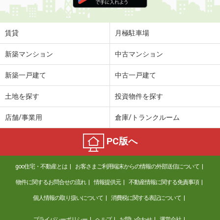
住 所
北海道札幌市南区澄川五条３丁目
専有面積
30.98m²
間取り
1LDK
賃貸
月極駐車場
北海道札幌市南区澄川四条６丁目
新築マンション
中古マンション
価 格
3.95万円
新築一戸建て
中古一戸建て
住 所
北海道札幌市南区澄川四条６丁目
専有面積
29.58m²
土地を探す
投資物件を探す
間取り
1K
店舗/事業用
倉庫/トランクルーム
北海道札幌市南区澄川三条３丁目
PC版へ
価 格
5.60万円
住 所
北海道札幌市南区澄川三条３丁目
goo住宅・不動産とは
お客さまご利用端末からの情報の外部送信について
専有面積
34.32m²
間取り
1LDK
物件に関するお問合せの流れ
情報提供元
不動産情報に関する免責事項
個人情報の取り扱いについて
消費税に関する表記について
北海道函館市港町３
プライバシーポリシー
ヘルプ
お問い合わせ
運営会社