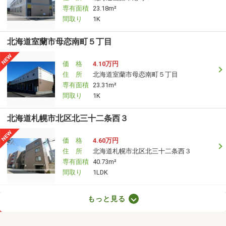
専有面積
23.18m²
間取り
1K
北海道室蘭市母恋南町５丁目
価 格
4.10万円
住 所
北海道室蘭市母恋南町５丁目
専有面積
23.31m²
間取り
1K
北海道札幌市北区北三十二条西３
価 格
4.60万円
住 所
北海道札幌市北区北三十二条西３
専有面積
40.73m²
間取り
1LDK
北海道札幌市白石区南郷通６丁目北
もっと見る
価 格
3.50万円