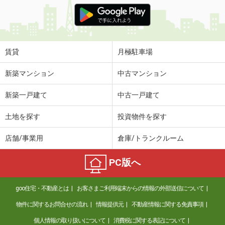
価 格
7.20万円
住 所
佐賀県鳥栖市鎗田町
専有面積
54m²
間取り
2LDK
賃貸
月極駐車場
佐賀県伊万里市立花町
新築マンション
中古マンション
価 格
4.60万円
新築一戸建て
中古一戸建て
住 所
佐賀県伊万里市立花町
専有面積
26.49m²
土地を探す
投資物件を探す
間取り
1K
店舗/事業用
倉庫/トランクルーム
佐賀県三養基郡みやき町大字江口豆津
PC版へ
価 格
6.65万円
住 所
佐賀県三養基郡みやき町大字江口豆津
goo住宅・不動産とは
お客さまご利用端末からの情報の外部送信について
専有面積
59.58m²
間取り
2LDK
物件に関するお問合せの流れ
情報提供元
不動産情報に関する免責事項
個人情報の取り扱いについて
消費税に関する表記について
佐賀県鳥栖市田代本町