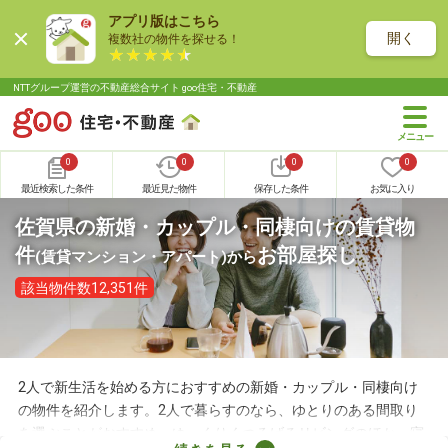
アプリ版はこちら
開く
複数社の物件を探せる！
NTTグループ運営の不動産総合サイト goo住宅・不動産
0
0
0
0
最近検索した条件
最近見た物件
保存した条件
お気に入り
佐賀県の新婚・カップル・同棲向けの賃貸物
件
お部屋探し
(賃貸マンション・アパート)
から
該当物件数12,351件
2人で新生活を始める方におすすめの新婚・カップル・同棲向け
の物件を紹介します。2人で暮らすのなら、ゆとりのある間取り
を選ぶことがおすすめ。ゆっくりくつろげるリビングのほか、寝