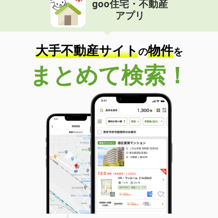
goo住宅・不動産
価 格
4.45万円
アプリ
住 所
佐賀県鳥栖市村田町
専有面積
40.29m²
間取り
1LDK
大手不動産サイト
物件
の
を
佐賀県武雄市武雄町大字富岡
まとめて検索！
価 格
4.90万円
住 所
佐賀県武雄市武雄町大字富岡
専有面積
40.09m²
間取り
1LDK
佐賀県鳥栖市古賀町
価 格
5.40万円
住 所
佐賀県鳥栖市古賀町
専有面積
41.18m²
間取り
1LDK
佐賀県鳥栖市鎗田町