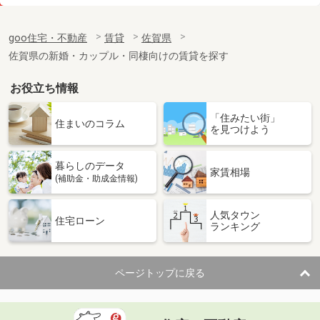
価 格
5.40万円
住 所
佐賀県鳥栖市本町２丁目
goo住宅・不動産
賃貸
佐賀県
専有面積
50.78m²
佐賀県の新婚・カップル・同棲向けの賃貸を探す
間取り
1LDK
お役立ち情報
佐賀県佐賀市多布施３
「住みたい街」
価 格
4.50万円
住まいのコラム
を見つけよう
住 所
佐賀県佐賀市多布施３
専有面積
20.81m²
暮らしのデータ
間取り
1K
家賃相場
(補助金・助成金情報)
佐賀県鳥栖市弥生が丘６丁目
人気タウン
住宅ローン
ランキング
価 格
5.80万円
住 所
佐賀県鳥栖市弥生が丘６丁目
専有面積
54.02m²
ページトップに戻る
間取り
2LDK
佐賀県鳥栖市村田町