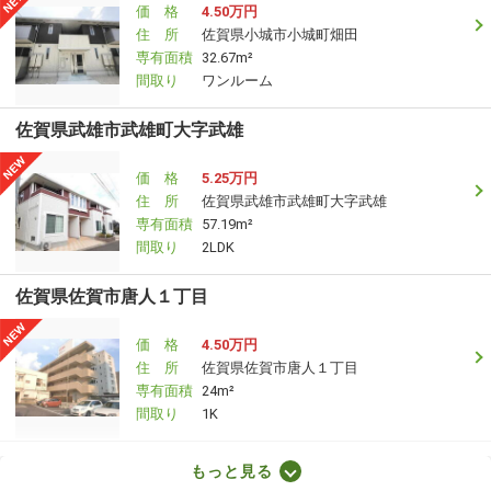
価 格
4.50万円
住 所
佐賀県小城市小城町畑田
専有面積
32.67m²
間取り
ワンルーム
佐賀県武雄市武雄町大字武雄
価 格
5.25万円
住 所
佐賀県武雄市武雄町大字武雄
専有面積
57.19m²
間取り
2LDK
佐賀県佐賀市唐人１丁目
価 格
4.50万円
住 所
佐賀県佐賀市唐人１丁目
専有面積
24m²
間取り
1K
佐賀県鳥栖市本町２丁目
もっと見る