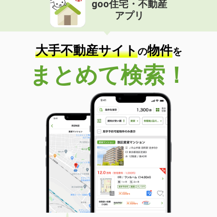
goo住宅・不動産
価 格
4万円
アプリ
住 所
愛知県名古屋市中村区香取町１
専有面積
19.92m²
間取り
1K
大手不動産サイト
物件
の
を
愛知県名古屋市中川区乗越町３丁目
まとめて検索！
価 格
6.10万円
住 所
愛知県名古屋市中川区乗越町３丁目
専有面積
41.24m²
間取り
1LDK
愛知県名古屋市南区豊１丁目
価 格
4.60万円
住 所
愛知県名古屋市南区豊１丁目
専有面積
28.8m²
間取り
1SK
愛知県名古屋市中区新栄２丁目