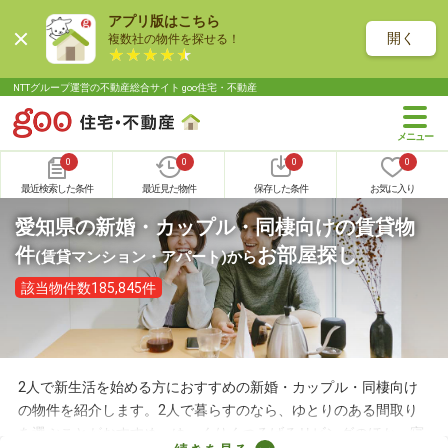
アプリ版はこちら
開く
複数社の物件を探せる！
NTTグループ運営の不動産総合サイト goo住宅・不動産
0
0
0
0
最近検索した条件
最近見た物件
保存した条件
お気に入り
愛知県の新婚・カップル・同棲向けの賃貸物
件
お部屋探し
(賃貸マンション・アパート)
から
該当物件数185,845件
2人で新生活を始める方におすすめの新婚・カップル・同棲向け
の物件を紹介します。2人で暮らすのなら、ゆとりのある間取り
を選ぶことがおすすめ。ゆっくりくつろげるリビングのほか、寝