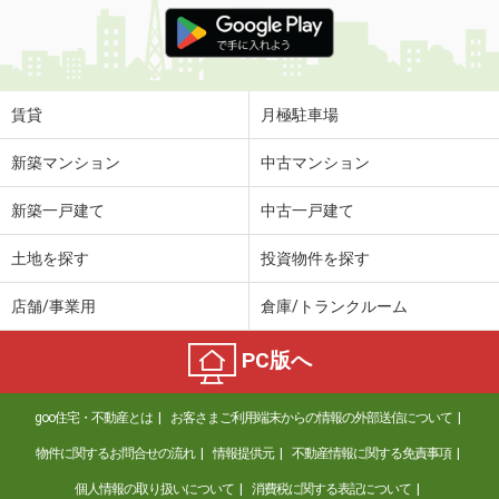
価 格
5.50万円
住 所
愛知県名古屋市中区新栄２丁目
専有面積
21.35m²
間取り
1K
賃貸
月極駐車場
愛知県名古屋市熱田区千代田町
新築マンション
中古マンション
価 格
6.10万円
新築一戸建て
中古一戸建て
住 所
愛知県名古屋市熱田区千代田町
専有面積
28.24m²
土地を探す
投資物件を探す
間取り
1SLDK
店舗/事業用
倉庫/トランクルーム
愛知県名古屋市中川区南脇町１丁目
PC版へ
価 格
7.50万円
住 所
愛知県名古屋市中川区南脇町１丁目
goo住宅・不動産とは
お客さまご利用端末からの情報の外部送信について
専有面積
60.86m²
間取り
2LDK
物件に関するお問合せの流れ
情報提供元
不動産情報に関する免責事項
個人情報の取り扱いについて
消費税に関する表記について
愛知県岡崎市稲熊町字海深