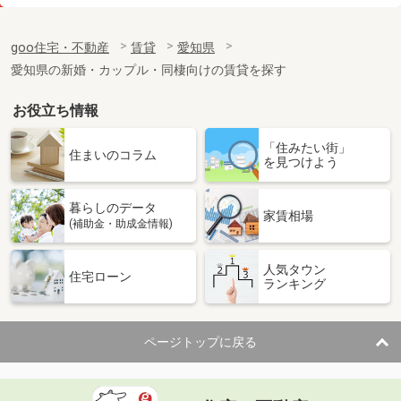
価 格
6.30万円
住 所
愛知県岡崎市大門３丁目
goo住宅・不動産
賃貸
愛知県
専有面積
42.12m²
愛知県の新婚・カップル・同棲向けの賃貸を探す
間取り
1LDK
お役立ち情報
愛知県名古屋市港区東蟹田
「住みたい街」
価 格
4.60万円
住まいのコラム
を見つけよう
住 所
愛知県名古屋市港区東蟹田
専有面積
24.9m²
暮らしのデータ
間取り
1K
家賃相場
(補助金・助成金情報)
愛知県名古屋市瑞穂区東栄町１
人気タウン
住宅ローン
ランキング
価 格
6.40万円
住 所
愛知県名古屋市瑞穂区東栄町１
専有面積
19.87m²
ページトップに戻る
間取り
1K
愛知県名古屋市中村区香取町１