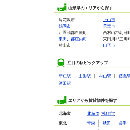
山形県のエリアから探す
尾花沢市
上山市
鶴岡市
天童市
西置賜郡白鷹町
西村山郡朝日
東田川郡庄内町
東田川郡三川
村山市
山形市
注目の駅ピックアップ
新庄駅
山形駅
村山駅
藤島
酒田駅
エリアから賃貸物件を探す
北海道
北海道
(
札幌市
)
東北
青森
秋田
岩手