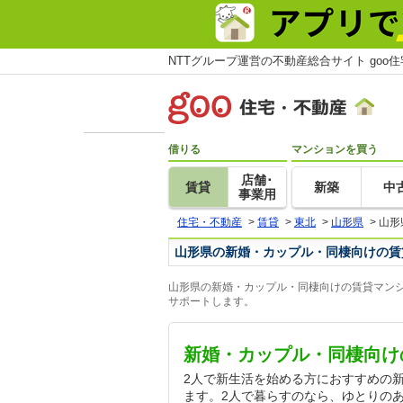
NTTグループ運営の不動産総合サイト goo
借りる
マンションを買う
店舗･
賃貸
新築
中
事業用
住宅・不動産
>
賃貸
>
東北
>
山形県
>
山形
山形県の新婚・カップル・同棲向けの賃
山形県の新婚・カップル・同棲向けの賃貸マンシ
サポートします。
新婚・カップル・同棲向け
2人で新生活を始める方におすすめの
ます。2人で暮らすのなら、ゆとりの