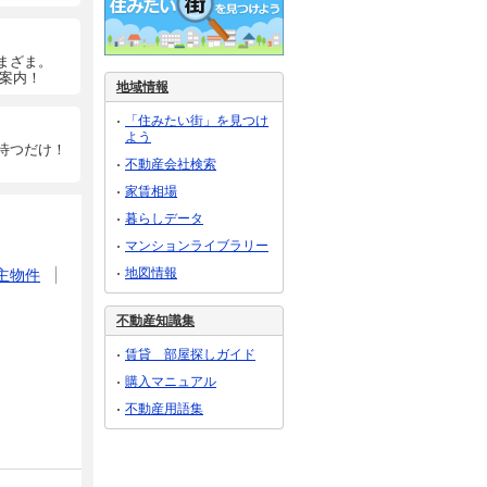
まざま。
ご案内！
地域情報
「住みたい街」を見つけ
よう
待つだけ！
不動産会社検索
家賃相場
暮らしデータ
マンションライブラリー
地図情報
主物件
不動産知識集
賃貸 部屋探しガイド
購入マニュアル
不動産用語集