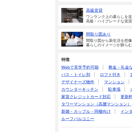
高級賃貸
ワンランク上の暮らしを送
高級・ハイグレードな賃貸
間取り図あり
間取り図から新生活を想像
暮らしのイメージが膨らむ
特徴
Webで見学予約可能
敷金・礼金
バス・トイレ別
ロフト付き
デザイナーズ物件
マンション
カウンターキッチン
駐車場
家賃クレジットカード対応
更新
タワーマンション（高層マンション）
新婚・カップル・同棲向け
イン
ルーフバルコニー