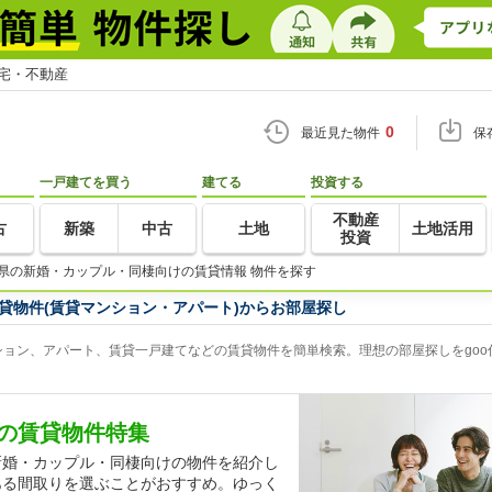
住宅・不動産
0
最近見た物件
保
一戸建てを買う
建てる
投資する
不動産
古
新築
中古
土地
土地活用
投資
県の新婚・カップル・同棲向けの賃貸情報 物件を探す
貸物件(賃貸マンション・アパート)からお部屋探し
ョン、アパート、賃貸一戸建てなどの賃貸物件を簡単検索。理想の部屋探しをgoo
の賃貸物件特集
新婚・カップル・同棲向けの物件を紹介し
ある間取りを選ぶことがおすすめ。ゆっく