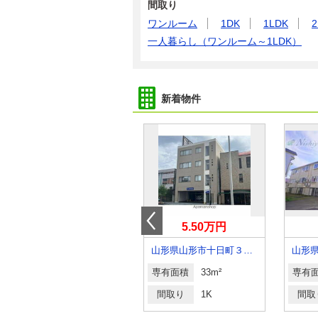
間取り
ワンルーム
1DK
1LDK
2
一人暮らし（ワンルーム～1LDK）
新着物件
4.60万円
5.50万円
山形県山形市鉄砲町１丁目
山形県山形市十日町３丁目
山形
専有面積
36.01m²
専有面積
33m²
専有
間取り
1LDK
間取り
1K
間取