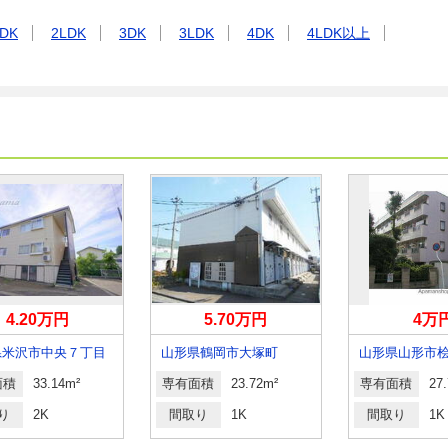
DK
2LDK
3DK
3LDK
4DK
4LDK以上
4.20万円
5.70万円
4万
県米沢市中央７丁目
山形県鶴岡市大塚町
山形県山形市
面積
33.14m²
専有面積
23.72m²
専有面積
27
り
2K
間取り
1K
間取り
1K