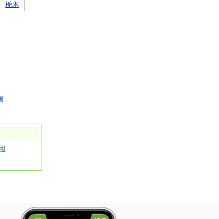
栃木
縄
用