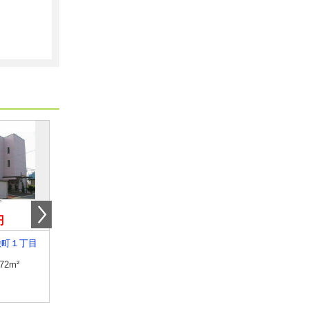
円
6万円
5.50万円
桧町１丁目
山形県鶴岡市大塚町
山形県鶴岡市小淀川字谷
.72m²
専有面積
26.08m²
専有面積
23.18m²
間取り
1K
間取り
1K