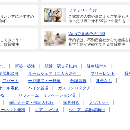
ファミリー向け
りたい方におすすめ
ご家族の人数や形によりご要望もさ
物件
ゆったり過ごせる3K以上の物件を
Webで見学予約可能
してみよう！
予約後は、不動産会社からの連絡を
、賃貸物件
見学予約がWebでできる賃貸物件
なし
新築・築浅
駅近・駅５分以内
駐車場付き
楽器相談可
ルームシェア（二人入居可）
フリーレント
貸
アパート
一戸建て・一軒家
分譲賃貸
礼金なし
オール電化
バイク置場
ガスコンロ２クチ
料なし
リフォーム・リノベーション済
保証人不要・保証人代行
家具付き
メゾネット
ターネット無料
エアコン付き
シニア・高齢者向け