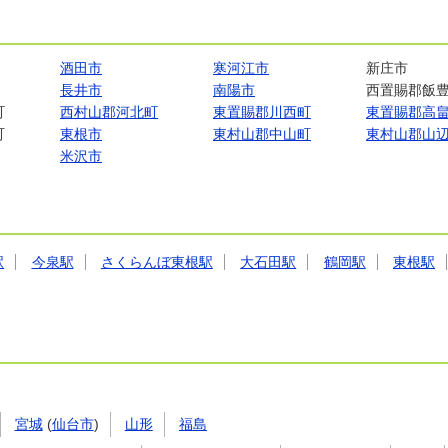
酒田市
寒河江市
新庄市
長井市
南陽市
西置賜郡飯
町
西村山郡河北町
東置賜郡川西町
東置賜郡高
町
東根市
東村山郡中山町
東村山郡山
米沢市
駅
今泉駅
さくらんぼ東根駅
大石田駅
鶴岡駅
東根駅
宮城
(
仙台市
)
山形
福島