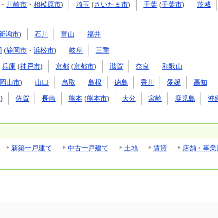
・
川崎市
・
相模原市
)
埼玉
(
さいたま市
)
千葉
(
千葉市
)
茨城
新潟市
)
石川
富山
福井
岡
(
静岡市
・
浜松市
)
岐阜
三重
兵庫
(
神戸市
)
京都
(
京都市
)
滋賀
奈良
和歌山
岡山市
)
山口
鳥取
島根
徳島
香川
愛媛
高知
市
)
佐賀
長崎
熊本
(
熊本市
)
大分
宮崎
鹿児島
沖
新築一戸建て
中古一戸建て
土地
賃貸
店舗・事業