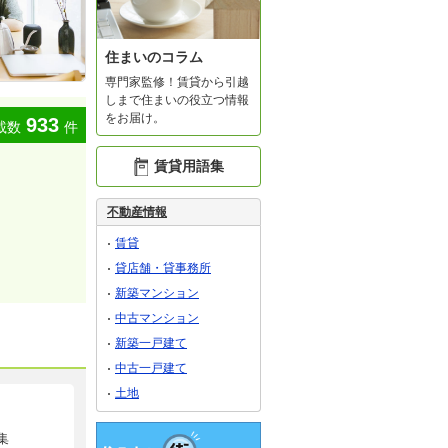
住まいのコラム
専門家監修！賃貸から引越
しまで住まいの役立つ情報
をお届け。
933
載数
件
賃貸用語集
不動産情報
賃貸
貸店舗・貸事務所
新築マンション
中古マンション
新築一戸建て
中古一戸建て
土地
集