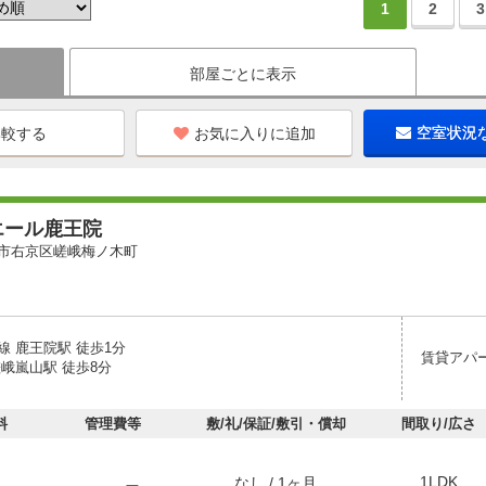
1
2
3
部屋ごとに表示
お気に入りに追加
空室状況
エール鹿王院
市右京区嵯峨梅ノ木町
線 鹿王院駅 徒歩1分
賃貸アパ
嵯峨嵐山駅 徒歩8分
料
管理費等
敷/礼/保証/敷引・償却
間取り/広さ
1LDK
なし / 1ヶ月