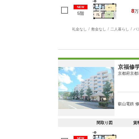
NEW
8
万
5階
礼金なし
敷金なし
二人暮らし
バ
京福修
京都府京都
叡山電鉄 修
間取り図
賃
NEW