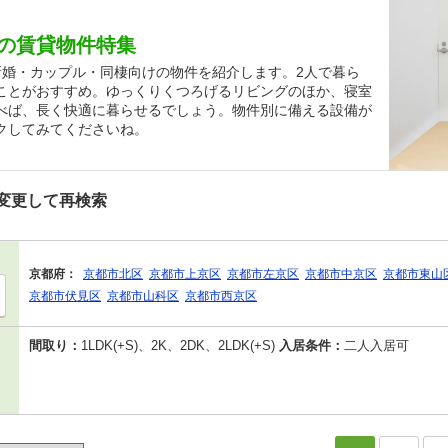
の賃貸物件特集
新婚・カップル・同棲向けの物件を紹介します。2人で暮ら
ことがおすすめ。ゆっくりくつろげるリビングのほか、寝室
べば、長く快適に暮らせるでしょう。物件別に備える設備が
クしてみてくださいね。
変更して再検索
京都府：
京都市北区
京都市上京区
京都市左京区
京都市中京区
京都市東山
京都市伏見区
京都市山科区
京都市西京区
間取り：
1LDK(+S)、2K、2DK、2LDK(+S)
入居条件：
二人入居可