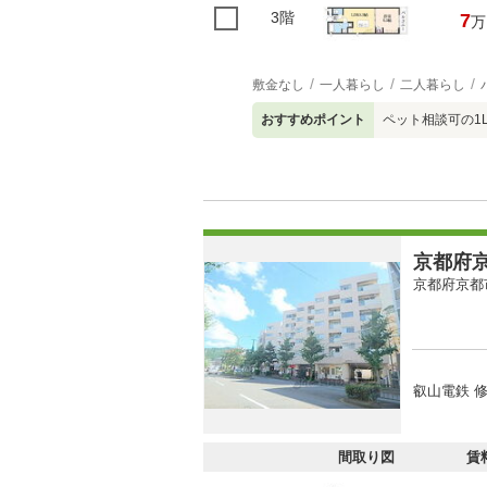
3階
7
万
敷金なし
一人暮らし
二人暮らし
おすすめポイント
ペット相談可の1L
京都府京
京都府京都
叡山電鉄 修
間取り図
賃