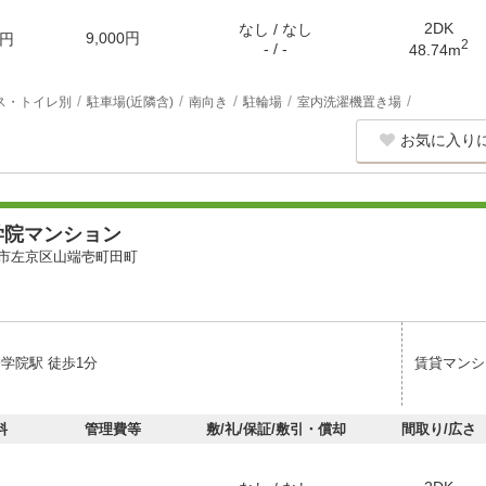
2DK
なし / なし
9,000円
円
2
- / -
48.74m
ス・トイレ別
駐車場(近隣含)
南向き
駐輪場
室内洗濯機置き場
お気に入り
学院マンション
市左京区山端壱町田町
学院駅 徒歩1分
賃貸マンシ
料
管理費等
敷/礼/保証/敷引・償却
間取り/広さ