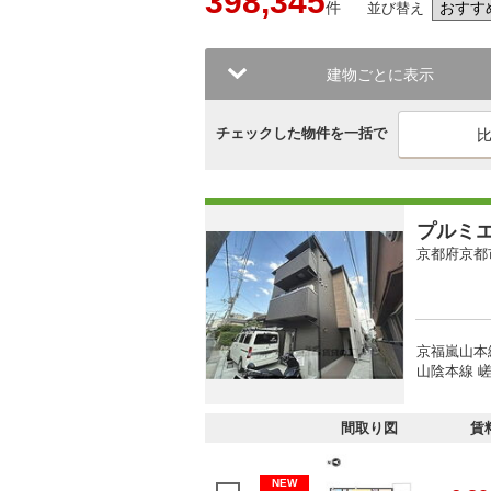
398,345
件
並び替え
建物ごとに表示
チェックした物件を一括で
プルミ
京都府京都
京福嵐山本
山陰本線 
間取り図
賃
NEW