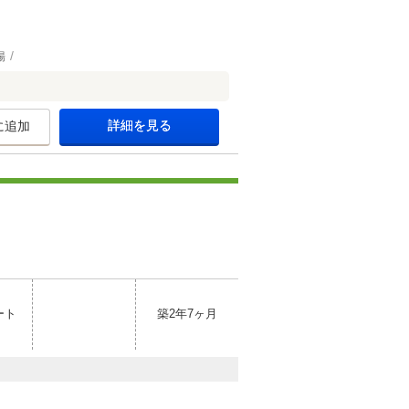
場
詳細を見る
に追加
ート
築2年7ヶ月