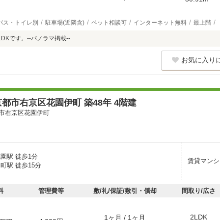
バス・トイレ別
駐車場(近隣含)
ペット相談可
インターネット無料
最上階
DKです。--パノラマ掲載--
お気に入り
都市右京区花園伊町 築48年 4階建
市右京区花園伊町
園駅 徒歩1分
賃貸マンシ
町駅 徒歩15分
料
管理費等
敷/礼/保証/敷引・償却
間取り/広さ
2LDK
1ヶ月 / 1ヶ月