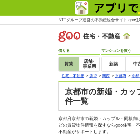
NTTグループ運営の不動産総合サイト goo
借りる
マンションを買う
店舗･
賃貸
新築
中
事業用
住宅・不動産
>
賃貸
>
関西
>
京都府
>
京都
京都市の新婚・カップ
件一覧
京都府京都市の新婚・カップル・同棲向
どの賃貸物件情報を探すならgoo住宅・
不動産がサポートします。