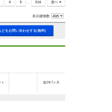
4
5
516
次へ
…
表示建物数
などをお問い合わせする(無料)
ート
築2年7ヶ月