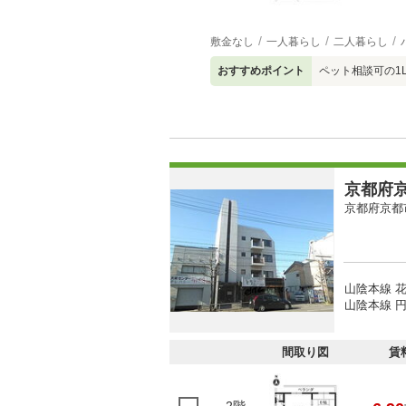
敷金なし
一人暮らし
二人暮らし
おすすめポイント
ペット相談可の1L
京都府京
京都府京都
山陰本線 花
山陰本線 円
間取り図
賃