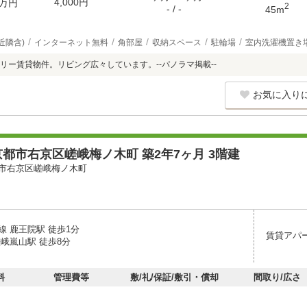
4,000円
万円
2
- / -
45m
近隣含)
インターネット無料
角部屋
収納スペース
駐輪場
室内洗濯機置き
リー賃貸物件。リビング広々しています。--パノラマ掲載--
お気に入り
都市右京区嵯峨梅ノ木町 築2年7ヶ月 3階建
市右京区嵯峨梅ノ木町
線 鹿王院駅 徒歩1分
賃貸アパ
嵯峨嵐山駅 徒歩8分
料
管理費等
敷/礼/保証/敷引・償却
間取り/広さ