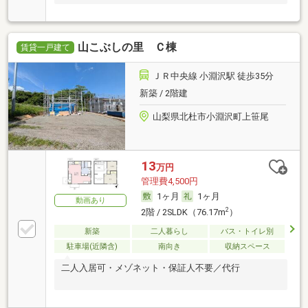
山こぶしの里 Ｃ棟
賃貸一戸建て
ＪＲ中央線 小淵沢駅 徒歩35分
新築 / 2階建
山梨県北杜市小淵沢町上笹尾
13
万円
管理費4,500円
1ヶ月
1ヶ月
動画あり
2
2階 / 2SLDK（76.17m
）
新築
二人暮らし
バス・トイレ別
駐車場(近隣含)
南向き
収納スペース
二人入居可・メゾネット・保証人不要／代行