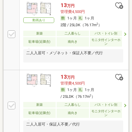
13
万円
管理費4,500円
1ヶ月
1ヶ月
動画あり
2
2階 / 2SLDK（76.17m
）
新築
二人暮らし
バス・トイレ別
モニタ付インターホ
駐車場(近隣含)
南向き
ン
二人入居可・メゾネット・保証人不要／代行
13
万円
管理費4,500円
1ヶ月
1ヶ月
2
/ 2SLDK（76.17m
）
新築
二人暮らし
バス・トイレ別
モニタ付インターホ
駐車場(近隣含)
南向き
ン
二人入居可・保証人不要／代行