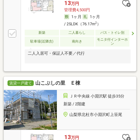
13
万円
管理費4,500円
1ヶ月
1ヶ月
2
/ 2SLDK（76.17m
）
新築
二人暮らし
バス・トイレ別
モニタ付インターホ
駐車場(近隣含)
南向き
ン
二人入居可・保証人不要／代行
山こぶしの里 Ｅ棟
賃貸一戸建て
ＪＲ中央線 小淵沢駅 徒歩35分
新築 / 2階建
山梨県北杜市小淵沢町上笹尾
13
万円