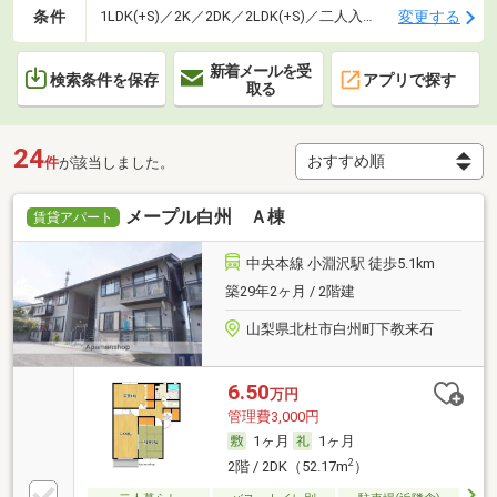
条件
変更する
1LDK(+S)／2K／2DK／2LDK(+S)／二人入居可
新着メールを受
検索条件を保存
アプリで探す
取る
24
件
が該当しました。
メープル白州 Ａ棟
賃貸アパート
中央本線 小淵沢駅 徒歩5.1km
築29年2ヶ月 / 2階建
山梨県北杜市白州町下教来石
6.50
万円
管理費3,000円
1ヶ月
1ヶ月
2
2階 / 2DK（52.17m
）