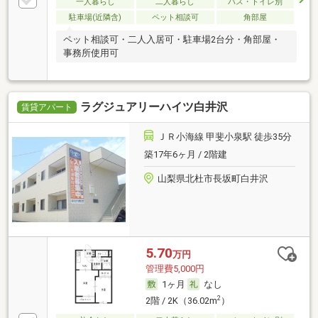
一人暮らし
二人暮らし
バス・トイレ別
駐車場(近隣含)
ペット相談可
角部屋
ペット相談可・二人入居可・駐車場2台分・角部屋・
事務所使用可
ラグジュアリーハイツ白井沢
賃貸アパート
ＪＲ小海線 甲斐小泉駅 徒歩35分
築17年6ヶ月 / 2階建
山梨県北杜市長坂町白井沢
5.70
万円
管理費5,000円
1ヶ月
なし
2
2階 / 2K（36.02m
）