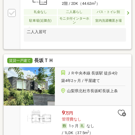
2
2階 / 2DK（44.62m
）
礼金なし
二人暮らし
バス・トイレ別
モニタ付インターホ
駐車場(近隣含)
室内洗濯機置き場
ン
二人入居可
長坂ＴＨ
賃貸一戸建て
ＪＲ中央本線 長坂駅 徒歩4分
築4年2ヶ月 / 平屋建て
山梨県北杜市長坂町長坂上条
9
万円
管理費なし
1ヶ月
なし
2
/ 1LDK（37.5m
）