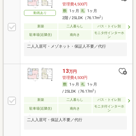
管理費4,500円
1ヶ月
1ヶ月
動画あり
2
2階 / 2SLDK（76.17m
）
新築
二人暮らし
バス・トイレ別
モニタ付インターホ
駐車場(近隣含)
南向き
ン
二人入居可・メゾネット・保証人不要／代行
13
万円
管理費4,500円
1ヶ月
1ヶ月
2
/ 2SLDK（76.17m
）
新築
二人暮らし
バス・トイレ別
モニタ付インターホ
駐車場(近隣含)
南向き
ン
二人入居可・保証人不要／代行