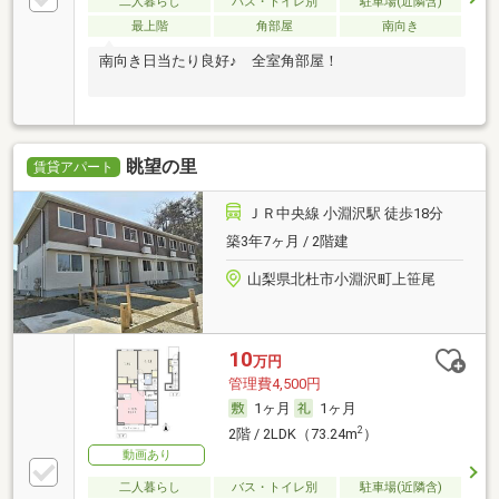
二人暮らし
バス・トイレ別
駐車場(近隣含)
最上階
角部屋
南向き
南向き日当たり良好♪ 全室角部屋！
眺望の里
賃貸アパート
ＪＲ中央線 小淵沢駅 徒歩18分
築3年7ヶ月 / 2階建
山梨県北杜市小淵沢町上笹尾
10
万円
管理費4,500円
1ヶ月
1ヶ月
2
2階 / 2LDK（73.24m
）
動画あり
二人暮らし
バス・トイレ別
駐車場(近隣含)