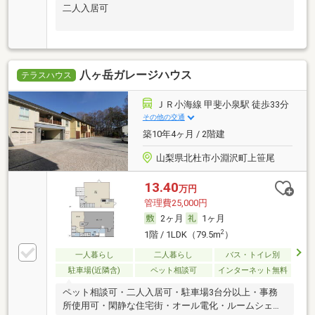
二人入居可
八ヶ岳ガレージハウス
テラスハウス
ＪＲ小海線 甲斐小泉駅 徒歩33分
その他の交通
築10年4ヶ月 / 2階建
山梨県北杜市小淵沢町上笹尾
13.40
万円
管理費25,000円
2ヶ月
1ヶ月
2
1階 / 1LDK（79.5m
）
一人暮らし
二人暮らし
バス・トイレ別
駐車場(近隣含)
ペット相談可
インターネット無料
ペット相談可・二人入居可・駐車場3台分以上・事務
所使用可・閑静な住宅街・オール電化・ルームシェア