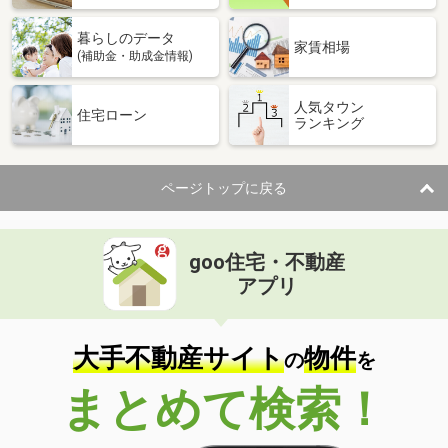
暮らしのデータ
家賃相場
(補助金・助成金情報)
人気タウン
住宅ローン
ランキング
ページトップに戻る
goo住宅・不動産
アプリ
大手不動産サイト
物件
の
を
まとめて検索！