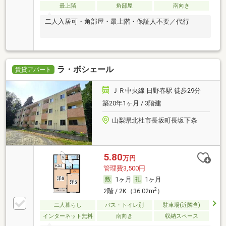
最上階
角部屋
南向き
二人入居可・角部屋・最上階・保証人不要／代行
ラ・ボシェール
賃貸アパート
ＪＲ中央線 日野春駅 徒歩29分
築20年1ヶ月 / 3階建
山梨県北杜市長坂町長坂下条
5.80
万円
管理費3,500円
1ヶ月
1ヶ月
2
2階 / 2K（36.02m
）
二人暮らし
バス・トイレ別
駐車場(近隣含)
インターネット無料
南向き
収納スペース