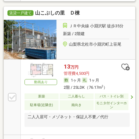
山こぶしの里 Ｄ棟
賃貸一戸建て
ＪＲ中央線 小淵沢駅 徒歩35分
新築 / 2階建
山梨県北杜市小淵沢町上笹尾
13
万円
管理費4,500円
1ヶ月
1ヶ月
動画あり
2
2階 / 2SLDK（76.17m
）
新築
二人暮らし
バス・トイレ別
モニタ付インターホ
駐車場(近隣含)
南向き
ン
二人入居可・メゾネット・保証人不要／代行