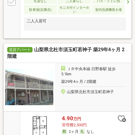
礼金なし
二人暮らし
バス・トイレ別
モニタ付インターホ
駐車場(近隣含)
室内洗濯機置き場
ン
二人入居可
山梨県北杜市須玉町若神子 築29年4ヶ月 2
賃貸アパート
階建
ＪＲ中央本線 日野春駅 徒歩
5.1km
築29年4ヶ月 / 2階建
山梨県北杜市須玉町若神子
4.90
万円
管理費2,500円
2ヶ月
なし