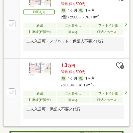
管理費4,500円
1ヶ月
1ヶ月
動画あり
2
2階 / 2SLDK（76.17m
）
新築
二人暮らし
バス・トイレ別
駐車場(近隣含)
南向き
収納スペース
二人入居可・メゾネット・保証人不要／代行
13
万円
管理費4,500円
1ヶ月
1ヶ月
2
/ 2SLDK（76.17m
）
新築
二人暮らし
バス・トイレ別
駐車場(近隣含)
南向き
収納スペース
二人入居可・保証人不要／代行