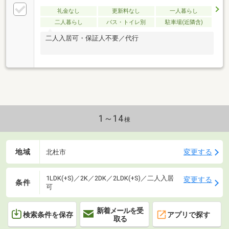
礼金なし
更新料なし
一人暮らし
二人暮らし
バス・トイレ別
駐車場(近隣含)
二人入居可・保証人不要／代行
1～14
棟
地域
変更する
北杜市
1LDK(+S)／2K／2DK／2LDK(+S)／二人入居
変更する
条件
可
新着メールを受
検索条件を保存
アプリで探す
取る