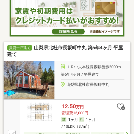
山梨県北杜市長坂町中丸 築5年4ヶ月 平屋
賃貸一戸建て
建て
ＪＲ中央本線長坂駅徒歩2000m
築5年4ヶ月 / 平屋建て
山梨県北杜市長坂町中丸
12.50
万円
管理費15,000円
1ヶ月
1ヶ月
2
/ 1SLDK（37m
）