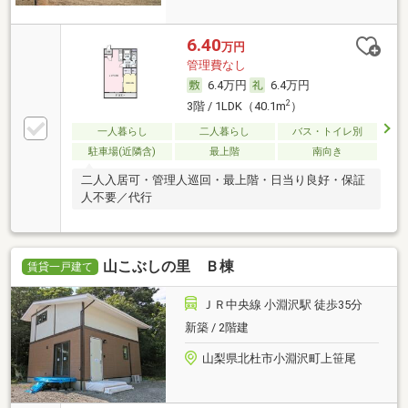
6.40
万円
管理費なし
6.4万円
6.4万円
2
3階 / 1LDK（40.1m
）
一人暮らし
二人暮らし
バス・トイレ別
駐車場(近隣含)
最上階
南向き
二人入居可・管理人巡回・最上階・日当り良好・保証
人不要／代行
山こぶしの里 Ｂ棟
賃貸一戸建て
ＪＲ中央線 小淵沢駅 徒歩35分
新築 / 2階建
山梨県北杜市小淵沢町上笹尾