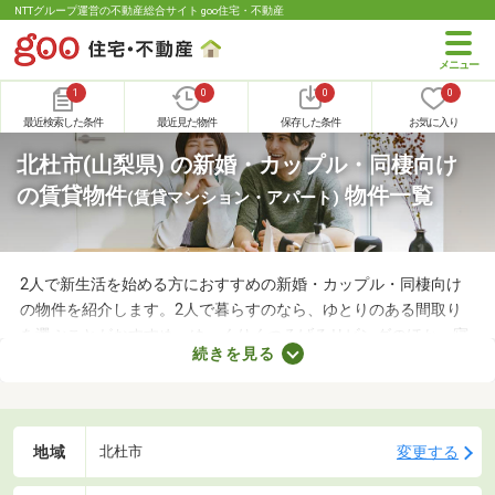
NTTグループ運営の不動産総合サイト goo住宅・不動産
1
0
0
0
最近検索した条件
最近見た物件
保存した条件
お気に入り
北杜市(山梨県) の新婚・カップル・同棲向け
の賃貸物件
物件一覧
(賃貸マンション・アパート)
2人で新生活を始める方におすすめの新婚・カップル・同棲向け
の物件を紹介します。2人で暮らすのなら、ゆとりのある間取り
を選ぶことがおすすめ。ゆっくりくつろげるリビングのほか、寝
続きを見る
室や収納スペースを確保できる物件を選べば、長く快適に暮らせ
るでしょう。物件別に備える設備が異なるので、間取りとあわせ
てチェックしてみてくださいね。
地域
変更する
北杜市