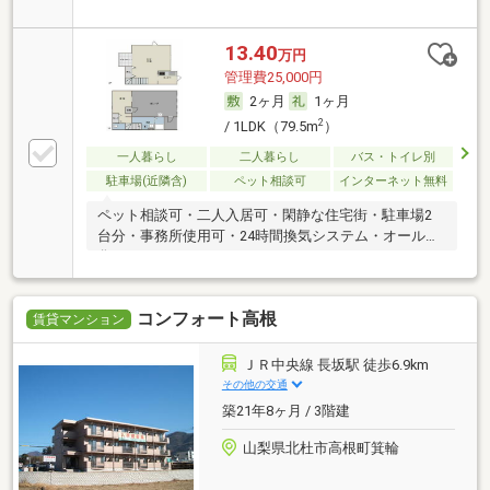
可
13.40
万円
管理費25,000円
2ヶ月
1ヶ月
2
/ 1LDK（79.5m
）
一人暮らし
二人暮らし
バス・トイレ別
駐車場(近隣含)
ペット相談可
インターネット無料
ペット相談可・二人入居可・閑静な住宅街・駐車場2
台分・事務所使用可・24時間換気システム・オール電
化
コンフォート高根
賃貸マンション
ＪＲ中央線 長坂駅 徒歩6.9km
その他の交通
築21年8ヶ月 / 3階建
山梨県北杜市高根町箕輪