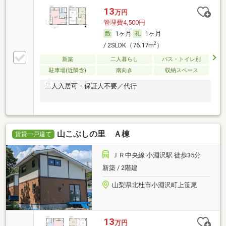
13
万円
管理費4,500円
1ヶ月
1ヶ月
2
/ 2SLDK（76.17m
）
新築
二人暮らし
バス・トイレ別
駐車場(近隣含)
南向き
収納スペース
二人入居可・保証人不要／代行
山こぶしの里 Ａ棟
賃貸一戸建て
ＪＲ中央線 小淵沢駅 徒歩35分
新築 / 2階建
山梨県北杜市小淵沢町上笹尾
13
万円