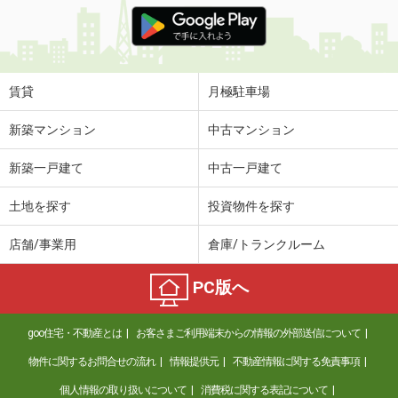
価 格
5.40万円
住 所
和歌山県和歌山市吉原
専有面積
36m²
間取り
1LDK
賃貸
月極駐車場
和歌山県和歌山市松江東４丁目
新築マンション
中古マンション
価 格
5.40万円
新築一戸建て
中古一戸建て
住 所
和歌山県和歌山市松江東４丁目
専有面積
41.2m²
土地を探す
投資物件を探す
間取り
1LDK
店舗/事業用
倉庫/トランクルーム
和歌山県和歌山市秋葉町
PC版へ
価 格
3.70万円
住 所
和歌山県和歌山市秋葉町
goo住宅・不動産とは
お客さまご利用端末からの情報の外部送信について
専有面積
20.28m²
間取り
1K
物件に関するお問合せの流れ
情報提供元
不動産情報に関する免責事項
個人情報の取り扱いについて
消費税に関する表記について
和歌山県和歌山市大谷