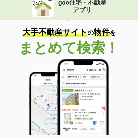
goo住宅・不動産
価 格
6.10万円
アプリ
住 所
和歌山県海南市名高
専有面積
26.5m²
間取り
ワンルーム
大手不動産サイト
物件
の
を
和歌山県和歌山市楠見中
まとめて検索！
価 格
4.40万円
住 所
和歌山県和歌山市楠見中
専有面積
22.35m²
間取り
1K
和歌山県和歌山市中之島
価 格
4.20万円
住 所
和歌山県和歌山市中之島
専有面積
23.1m²
間取り
1K
和歌山県和歌山市吉原