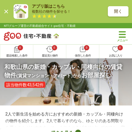
アプリ版はこちら
開く
複数社の物件を探せる！
NTTグループ運営の不動産総合サイト goo住宅・不動産
0
0
0
0
最近検索した条件
最近見た物件
保存した条件
お気に入り
和歌山県の新婚・カップル・同棲向けの賃貸
物件
お部屋探し
(賃貸マンション・アパート)
から
該当物件数43,542件
2人で新生活を始める方におすすめの新婚・カップル・同棲向け
の物件を紹介します。2人で暮らすのなら、ゆとりのある間取り
を選ぶことがおすすめ。ゆっくりくつろげるリビングのほか、寝