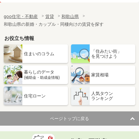
価 格
4.40万円
住 所
和歌山県和歌山市木ノ本
goo住宅・不動産
賃貸
和歌山県
専有面積
23.6m²
和歌山県の新婚・カップル・同棲向けの賃貸を探す
間取り
1K
お役立ち情報
和歌山県和歌山市楠見中
「住みたい街」
価 格
4.50万円
住まいのコラム
を見つけよう
住 所
和歌山県和歌山市楠見中
専有面積
22.35m²
暮らしのデータ
間取り
1K
家賃相場
(補助金・助成金情報)
和歌山県和歌山市毛見
人気タウン
住宅ローン
ランキング
価 格
4.10万円
住 所
和歌山県和歌山市毛見
専有面積
23.18m²
ページトップに戻る
間取り
1K
和歌山県海南市名高