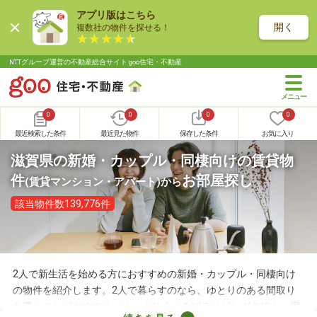
アプリ版はこちら
開く
複数社の物件を探せる！
NTTグループ運営の不動産総合サイト goo住宅・不動産
0
0
0
0
最近検索した条件
最近見た物件
保存した条件
お気に入り
滋賀県の新婚・カップル・同棲向けの賃貸物
件
お部屋探し
(賃貸マンション・アパート)
から
該当物件数139,776件
2人で新生活を始める方におすすめの新婚・カップル・同棲向け
の物件を紹介します。2人で暮らすのなら、ゆとりのある間取り
を選ぶことがおすすめ。ゆっくりくつろげるリビングのほか、寝