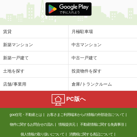
価 格
6.05万円
住 所
滋賀県甲賀市甲賀町大原中
専有面積
50.14m²
間取り
1LDK
賃貸
月極駐車場
滋賀県大津市膳所１丁目
新築マンション
中古マンション
価 格
8.90万円
新築一戸建て
中古一戸建て
住 所
滋賀県大津市膳所１丁目
専有面積
45.71m²
土地を探す
投資物件を探す
間取り
1LDK
店舗/事業用
倉庫/トランクルーム
滋賀県大津市中庄１丁目
PC版へ
価 格
2.50万円
住 所
滋賀県大津市中庄１丁目
goo住宅・不動産とは
お客さまご利用端末からの情報の外部送信について
専有面積
18m²
間取り
1K
物件に関するお問合せの流れ
情報提供元
不動産情報に関する免責事項
個人情報の取り扱いについて
消費税に関する表記について
滋賀県栗東市目川