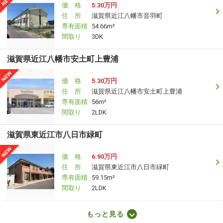
価 格
5.30万円
住 所
滋賀県近江八幡市音羽町
専有面積
54.66m²
間取り
3DK
滋賀県近江八幡市安土町上豊浦
価 格
5.30万円
住 所
滋賀県近江八幡市安土町上豊浦
専有面積
56m²
間取り
2LDK
滋賀県東近江市八日市緑町
価 格
6.90万円
住 所
滋賀県東近江市八日市緑町
専有面積
59.15m²
間取り
2LDK
滋賀県甲賀市水口町八光
もっと見る