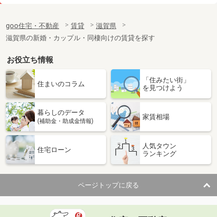
価 格
6.60万円
住 所
滋賀県甲賀市水口町八光
goo住宅・不動産
賃貸
滋賀県
専有面積
20.28m²
滋賀県の新婚・カップル・同棲向けの賃貸を探す
間取り
1K
お役立ち情報
滋賀県近江八幡市鷹飼町
「住みたい街」
価 格
5.70万円
住まいのコラム
を見つけよう
住 所
滋賀県近江八幡市鷹飼町
専有面積
58.34m²
暮らしのデータ
間取り
3DK
家賃相場
(補助金・助成金情報)
滋賀県湖南市三雲
人気タウン
住宅ローン
ランキング
価 格
5.50万円
住 所
滋賀県湖南市三雲
専有面積
51m²
ページトップに戻る
間取り
2LDK
滋賀県甲賀市水口町名坂