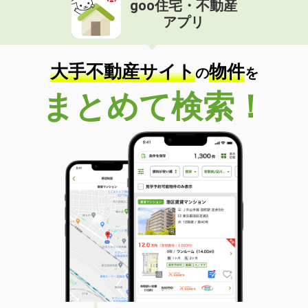
goo住宅・不動産
価 格
5.10万円
アプリ
住 所
滋賀県甲賀市水口町名坂
専有面積
39.74m²
間取り
2DK
大手不動産サイト
物件
の
を
滋賀県大津市堅田１丁目
まとめて検索！
価 格
6.20万円
住 所
滋賀県大津市堅田１丁目
専有面積
54.61m²
間取り
2LDK
滋賀県甲賀市甲賀町大原中
価 格
6.85万円
住 所
滋賀県甲賀市甲賀町大原中
専有面積
59.58m²
間取り
2LDK
滋賀県甲賀市甲賀町大原中