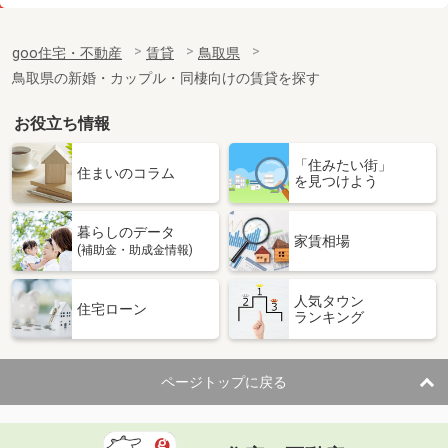
価 格
4.10万円
住 所
鳥取県鳥取市賀露町北２丁目
goo住宅・不動産
賃貸
鳥取県
専有面積
23.18m²
鳥取県の新婚・カップル・同棲向けの賃貸を探す
間取り
1K
お役立ち情報
鳥取県倉吉市天神町
「住みたい街」
価 格
4.10万円
住まいのコラム
を見つけよう
住 所
鳥取県倉吉市天神町
専有面積
26.08m²
暮らしのデータ
間取り
1K
家賃相場
(補助金・助成金情報)
鳥取県米子市皆生新田 ３丁目
人気タウン
住宅ローン
ランキング
価 格
4.90万円
住 所
鳥取県米子市皆生新田 ３丁目
専有面積
26.08m²
ページトップに戻る
間取り
1K
鳥取県境港市湊町