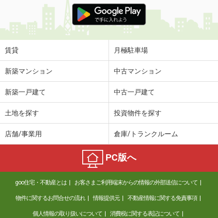
価 格
4.40万円
住 所
鳥取県倉吉市山根
専有面積
22.35m²
間取り
1K
賃貸
月極駐車場
鳥取県西伯郡日吉津村大字富吉
新築マンション
中古マンション
価 格
4.80万円
新築一戸建て
中古一戸建て
住 所
鳥取県西伯郡日吉津村大字富吉
専有面積
46.5m²
土地を探す
投資物件を探す
間取り
1LDK
店舗/事業用
倉庫/トランクルーム
鳥取県米子市新開 ７丁目
PC版へ
価 格
3.60万円
住 所
鳥取県米子市新開 ７丁目
goo住宅・不動産とは
お客さまご利用端末からの情報の外部送信について
専有面積
35.27m²
間取り
ワンルーム
物件に関するお問合せの流れ
情報提供元
不動産情報に関する免責事項
個人情報の取り扱いについて
消費税に関する表記について
鳥取県米子市両三柳