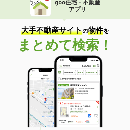
goo住宅・不動産
価 格
4.90万円
アプリ
住 所
鳥取県境港市湊町
専有面積
43.9m²
間取り
1LDK
大手不動産サイト
物件
の
を
鳥取県鳥取市富安２
まとめて検索！
価 格
3.90万円
住 所
鳥取県鳥取市富安２
専有面積
29.23m²
間取り
1DK
鳥取県境港市米川町
価 格
5.20万円
住 所
鳥取県境港市米川町
専有面積
58.4m²
間取り
2DK
鳥取県倉吉市山根