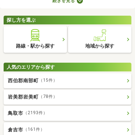
続きを見る
室や収納スペースを確保できる物件を選べば、長く快適に暮らせ
るでしょう。物件別に備える設備が異なるので、間取りとあわせ
てチェックしてみてくださいね。
探し方を選ぶ
路線・駅から探す
地域から探す
人気のエリアから探す
西伯郡南部町
（15件）
岩美郡岩美町
（78件）
鳥取市
（2193件）
倉吉市
（161件）