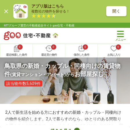
アプリ版はこちら
開く
複数社の物件を探せる！
NTTグループ運営の不動産総合サイト goo住宅・不動産
0
0
0
0
最近検索した条件
最近見た物件
保存した条件
お気に入り
鳥取県の新婚・カップル・同棲向けの賃貸物
件
お部屋探し
(賃貸マンション・アパート)
から
該当物件数5,609件
2人で新生活を始める方におすすめの新婚・カップル・同棲向け
の物件を紹介します。2人で暮らすのなら、ゆとりのある間取り
を選ぶことがおすすめ。ゆっくりくつろげるリビングのほか、寝