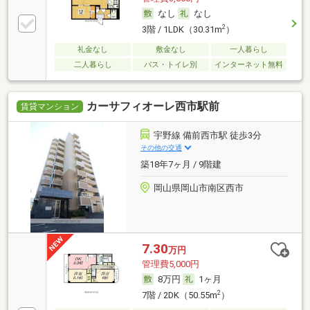
なし
なし
2
3階 / 1LDK（30.31m
）
礼金なし
敷金なし
一人暮らし
二人暮らし
バス・トイレ別
インターネット無料
カーサフィオーレ西市駅前
賃貸マンション
宇野線 備前西市駅 徒歩3分
その他の交通
築18年7ヶ月 / 9階建
岡山県岡山市南区西市
7.30
万円
管理費5,000円
8万円
1ヶ月
2
7階 / 2DK（50.55m
）