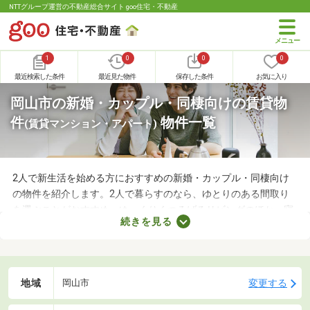
NTTグループ運営の不動産総合サイト goo住宅・不動産
1
0
0
0
最近検索した条件
最近見た物件
保存した条件
お気に入り
岡山市の新婚・カップル・同棲向けの賃貸物
件
物件一覧
(賃貸マンション・アパート)
2人で新生活を始める方におすすめの新婚・カップル・同棲向け
の物件を紹介します。2人で暮らすのなら、ゆとりのある間取り
を選ぶことがおすすめ。ゆっくりくつろげるリビングのほか、寝
続きを見る
室や収納スペースを確保できる物件を選べば、長く快適に暮らせ
るでしょう。物件別に備える設備が異なるので、間取りとあわせ
てチェックしてみてくださいね。
地域
変更する
岡山市