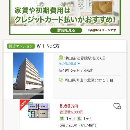
ＷＩＮ北方
賃貸マンション
津山線 法界院駅 徒歩6分
その他の交通
築19年6ヶ月 / 7階建
岡山県岡山市北区北方１丁目
8.60
万円
管理費6,000円
1ヶ月
1ヶ月
2
6階 / 2LDK（61.74m
）