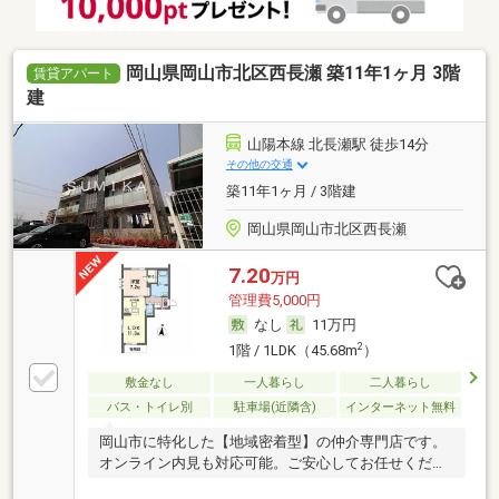
岡山県岡山市北区西長瀬 築11年1ヶ月 3階
賃貸アパート
建
山陽本線 北長瀬駅 徒歩14分
その他の交通
築11年1ヶ月 / 3階建
岡山県岡山市北区西長瀬
7.20
万円
管理費5,000円
なし
11万円
2
1階 / 1LDK（45.68m
）
敷金なし
一人暮らし
二人暮らし
バス・トイレ別
駐車場(近隣含)
インターネット無料
岡山市に特化した【地域密着型】の仲介専門店です。
オンライン内見も対応可能。ご安心してお任せくださ
い。