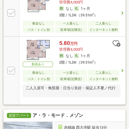
管理費4,000円
なし
1ヶ月
2
3階 / 1LDK（39.51m
）
敷金なし
一人暮らし
二人暮らし
バス・トイレ別
駐車場(近隣含)
インターネット無料
5.80
万円
管理費4,000円
なし
1ヶ月
2
2階 / 1LDK（39.51m
）
動画あり
敷金なし
一人暮らし
二人暮らし
バス・トイレ別
駐車場(近隣含)
インターネット無料
二人入居可・角部屋・日当り良好・保証人不要／代行
ア・ラ・モード．メゾン
賃貸アパート
赤穂線 西大寺駅 徒歩13分