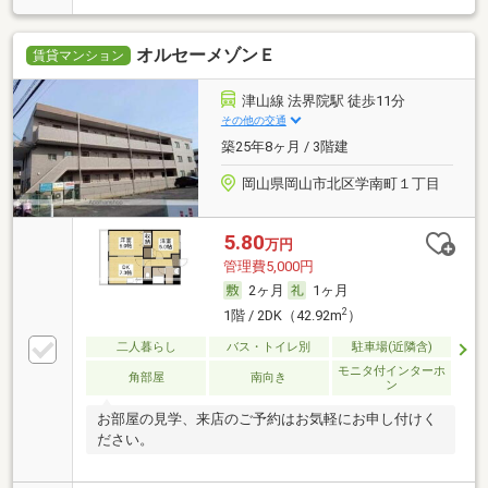
オルセーメゾンＥ
賃貸マンション
津山線 法界院駅 徒歩11分
その他の交通
築25年8ヶ月 / 3階建
岡山県岡山市北区学南町１丁目
5.80
万円
管理費5,000円
2ヶ月
1ヶ月
2
1階 / 2DK（42.92m
）
二人暮らし
バス・トイレ別
駐車場(近隣含)
モニタ付インターホ
角部屋
南向き
ン
お部屋の見学、来店のご予約はお気軽にお申し付けく
ださい。