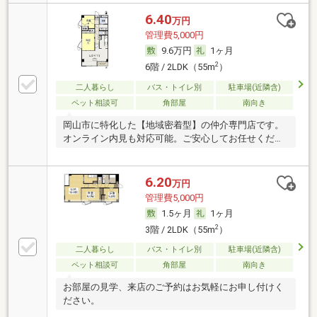
6.40
万円
管理費5,000円
9.6万円
1ヶ月
2
6階 / 2LDK（55m
）
二人暮らし
バス・トイレ別
駐車場(近隣含)
ペット相談可
角部屋
南向き
岡山市に特化した【地域密着型】の仲介専門店です。
オンライン内見も対応可能。ご安心してお任せくださ
い。
6.20
万円
管理費5,000円
1.5ヶ月
1ヶ月
2
3階 / 2LDK（55m
）
二人暮らし
バス・トイレ別
駐車場(近隣含)
ペット相談可
角部屋
南向き
お部屋の見学、来店のご予約はお気軽にお申し付けく
ださい。