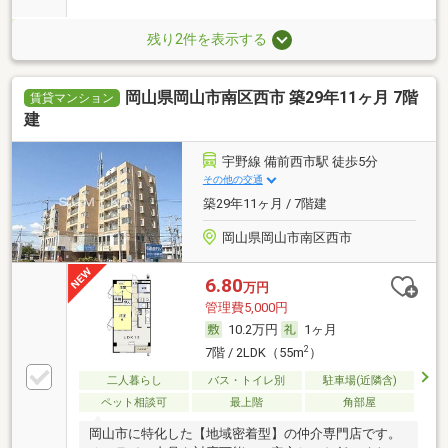
残り2件を表示する
岡山県岡山市南区西市 築29年11ヶ月 7階
賃貸マンション
建
宇野線 備前西市駅 徒歩5分
その他の交通
築29年11ヶ月 / 7階建
岡山県岡山市南区西市
6.80
万円
管理費5,000円
10.2万円
1ヶ月
2
7階 / 2LDK（55m
）
二人暮らし
バス・トイレ別
駐車場(近隣含)
ペット相談可
最上階
角部屋
岡山市に特化した【地域密着型】の仲介専門店です。