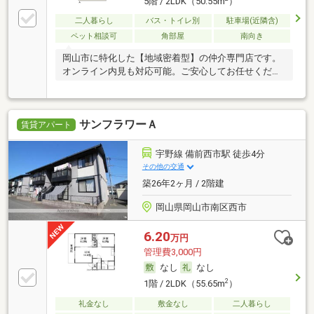
5階 / 2LDK（50.55m
）
二人暮らし
バス・トイレ別
駐車場(近隣含)
ペット相談可
角部屋
南向き
岡山市に特化した【地域密着型】の仲介専門店です。
オンライン内見も対応可能。ご安心してお任せくださ
い。
サンフラワーＡ
賃貸アパート
宇野線 備前西市駅 徒歩4分
その他の交通
築26年2ヶ月 / 2階建
岡山県岡山市南区西市
6.20
万円
管理費3,000円
なし
なし
2
1階 / 2LDK（55.65m
）
礼金なし
敷金なし
二人暮らし