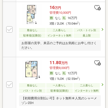
16
万円
管理費10,000円
なし
16万円
2
3階 / 2LDK（70.04m
）
敷金なし
二人暮らし
バス・トイレ別
駐車場(近隣含)
インターネット無料
最上階
お部屋の見学、来店のご予約はお気軽にお申し付けく
ださい。
11.80
万円
管理費8,000円
なし
12万円
2
1階 / 1LDK（52.55m
）
敷金なし
一人暮らし
二人暮らし
バス・トイレ別
駐車場(近隣含)
インターネット無料
【初期費用分割払い可】ネット無料☆人気のシャーメ
ゾンZEH