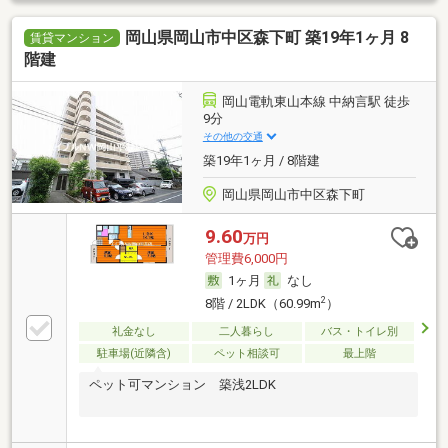
岡山県岡山市中区森下町 築19年1ヶ月 8
賃貸マンション
階建
岡山電軌東山本線 中納言駅 徒歩
9分
その他の交通
築19年1ヶ月 / 8階建
岡山県岡山市中区森下町
9.60
万円
管理費6,000円
1ヶ月
なし
2
8階 / 2LDK（60.99m
）
礼金なし
二人暮らし
バス・トイレ別
駐車場(近隣含)
ペット相談可
最上階
ペット可マンション 築浅2LDK