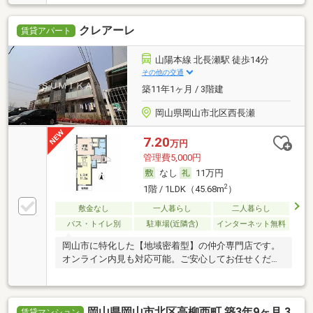
クレアーレ
賃貸アパート
山陽本線 北長瀬駅 徒歩14分
その他の交通
築11年1ヶ月 / 3階建
岡山県岡山市北区西長瀬
7.20
万円
管理費5,000円
なし
11万円
2
1階 / 1LDK（45.68m
）
敷金なし
一人暮らし
二人暮らし
バス・トイレ別
駐車場(近隣含)
インターネット無料
岡山市に特化した【地域密着型】の仲介専門店です。
オンライン内見も対応可能。ご安心してお任せくださ
い。
岡山県岡山市北区高柳西町 築3年9ヶ月 3
賃貸マンション