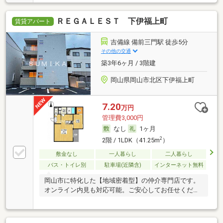
ＲＥＧＡＬＥＳＴ 下伊福上町
賃貸アパート
吉備線 備前三門駅 徒歩5分
その他の交通
築3年6ヶ月 / 3階建
岡山県岡山市北区下伊福上町
7.20
万円
管理費3,000円
なし
1ヶ月
2
2階 / 1LDK（41.25m
）
敷金なし
一人暮らし
二人暮らし
バス・トイレ別
駐車場(近隣含)
インターネット無料
岡山市に特化した【地域密着型】の仲介専門店です。
オンライン内見も対応可能。ご安心してお任せくださ
い。