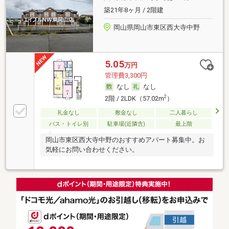
築21年8ヶ月 / 2階建
岡山県岡山市東区西大寺中野
5.05
万円
管理費3,300円
なし
なし
2
2階 / 2LDK（57.02m
）
礼金なし
敷金なし
二人暮らし
バス・トイレ別
駐車場(近隣含)
最上階
岡山市東区西大寺中野のおすすめアパート募集中。お
気軽にお問い合わせください。