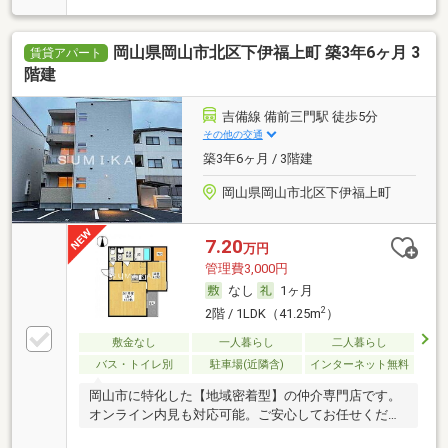
岡山県岡山市北区下伊福上町 築3年6ヶ月 3
賃貸アパート
階建
吉備線 備前三門駅 徒歩5分
その他の交通
築3年6ヶ月 / 3階建
岡山県岡山市北区下伊福上町
7.20
万円
管理費3,000円
なし
1ヶ月
2
2階 / 1LDK（41.25m
）
敷金なし
一人暮らし
二人暮らし
バス・トイレ別
駐車場(近隣含)
インターネット無料
岡山市に特化した【地域密着型】の仲介専門店です。
オンライン内見も対応可能。ご安心してお任せくださ
い。