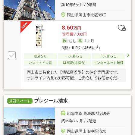
築10年6ヶ月 / 9階建
岡山県岡山市北区寿町
8.60
万円
管理費7,000円
なし
1ヶ月
2
9階 / 1LDK（45.64m
）
敷金なし
一人暮らし
二人暮らし
バス・トイレ別
駐車場(近隣含)
インターネット無料
岡山市に特化した【地域密着型】の仲介専門店です。
オンライン内見も対応可能。ご安心してお任せくださ
い。
プレジール清水
賃貸アパート
山陽本線 高島駅 徒歩9分
築39年7ヶ月 / 2階建
岡山県岡山市中区清水