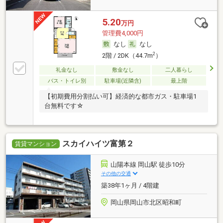
5.20
万円
管理費4,000円
なし
なし
2
2階 / 2DK（44.7m
）
礼金なし
敷金なし
二人暮らし
バス・トイレ別
駐車場(近隣含)
最上階
【初期費用分割払い可】経済的な都市ガス・駐車場1
台無料です☆
スカイハイツ富第２
賃貸マンション
山陽本線 岡山駅 徒歩10分
その他の交通
築38年1ヶ月 / 4階建
岡山県岡山市北区昭和町