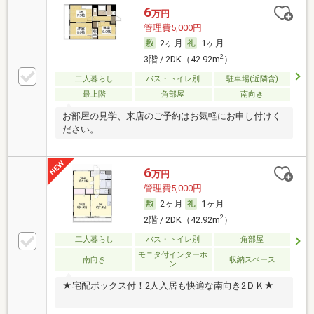
6
万円
管理費5,000円
2ヶ月
1ヶ月
2
3階 / 2DK（42.92m
）
二人暮らし
バス・トイレ別
駐車場(近隣含)
最上階
角部屋
南向き
お部屋の見学、来店のご予約はお気軽にお申し付けく
ださい。
6
万円
管理費5,000円
2ヶ月
1ヶ月
2
2階 / 2DK（42.92m
）
二人暮らし
バス・トイレ別
角部屋
モニタ付インターホ
南向き
収納スペース
ン
★宅配ボックス付！2人入居も快適な南向き2ＤＫ★