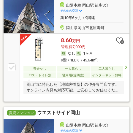
山陽本線 岡山駅 徒歩8分
その他の交通
築10年6ヶ月 / 9階建
岡山県岡山市北区寿町
8.60
万円
管理費7,000円
なし
1ヶ月
2
9階 / 1LDK（45.64m
）
敷金なし
一人暮らし
二人暮らし
バス・トイレ別
駐車場(近隣含)
インターネット無料
岡山市に特化した【地域密着型】の仲介専門店です。
オンライン内見も対応可能。ご安心してお任せくださ
い。
ウエストサイド岡山
賃貸マンション
山陽本線 岡山駅 徒歩8分
その他の交通