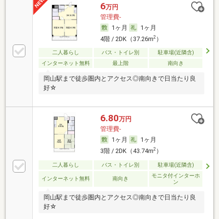
6
万円
管理費-
1ヶ月
1ヶ月
2
4階 / 2DK（37.26m
）
二人暮らし
バス・トイレ別
駐車場(近隣含)
インターネット無料
最上階
南向き
岡山駅まで徒歩圏内とアクセス◎南向きで日当たり良
好☆
6.80
万円
管理費-
1ヶ月
1ヶ月
2
3階 / 2DK（43.74m
）
二人暮らし
バス・トイレ別
駐車場(近隣含)
モニタ付インターホ
インターネット無料
南向き
ン
岡山駅まで徒歩圏内とアクセス◎南向きで日当たり良
好☆