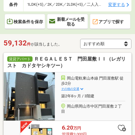
条件
変更する
1LDK(+S)／2K／2DK／2LDK(+S)／二人入居可
新着メールを受
検索条件を保存
アプリで探す
取る
59,132
件
が該当しました。
ＲＥＧＡＬＥＳＴ 門田屋敷ＩＩ（レガリ
賃貸アパート
スト カドタヤシキツー）
岡山電軌東山本線 門田屋敷駅 徒
歩2分
その他の交通
築2年8ヶ月 / 3階建
岡山県岡山市中区門田屋敷２丁
目
6.20
万円
管理費3,000円