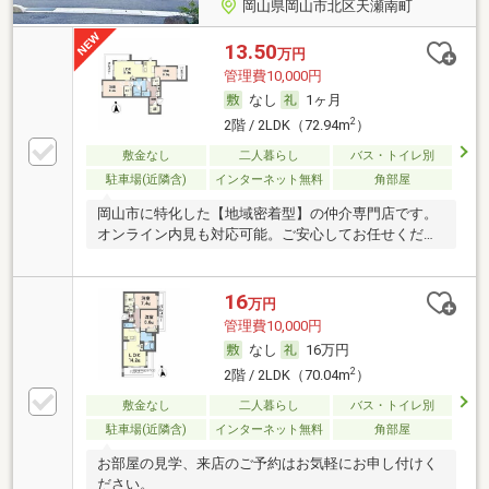
岡山県岡山市北区天瀬南町
13.50
万円
管理費10,000円
なし
1ヶ月
2
2階 / 2LDK（72.94m
）
敷金なし
二人暮らし
バス・トイレ別
駐車場(近隣含)
インターネット無料
角部屋
岡山市に特化した【地域密着型】の仲介専門店です。
オンライン内見も対応可能。ご安心してお任せくださ
い。
16
万円
管理費10,000円
なし
16万円
2
2階 / 2LDK（70.04m
）
敷金なし
二人暮らし
バス・トイレ別
駐車場(近隣含)
インターネット無料
角部屋
お部屋の見学、来店のご予約はお気軽にお申し付けく
ださい。