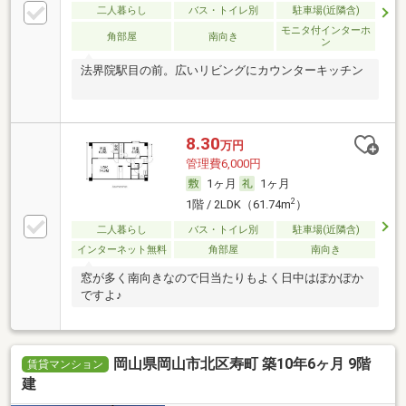
二人暮らし
バス・トイレ別
駐車場(近隣含)
モニタ付インターホ
角部屋
南向き
ン
法界院駅目の前。広いリビングにカウンターキッチン
8.30
万円
管理費6,000円
1ヶ月
1ヶ月
2
1階 / 2LDK（61.74m
）
二人暮らし
バス・トイレ別
駐車場(近隣含)
インターネット無料
角部屋
南向き
窓が多く南向きなので日当たりもよく日中はぽかぽか
ですよ♪
岡山県岡山市北区寿町 築10年6ヶ月 9階
賃貸マンション
建