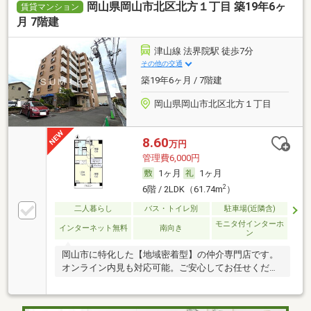
岡山県岡山市北区北方１丁目 築19年6ヶ
賃貸マンション
月 7階建
津山線 法界院駅 徒歩7分
その他の交通
築19年6ヶ月 / 7階建
岡山県岡山市北区北方１丁目
8.60
万円
管理費6,000円
1ヶ月
1ヶ月
2
6階 / 2LDK（61.74m
）
二人暮らし
バス・トイレ別
駐車場(近隣含)
モニタ付インターホ
インターネット無料
南向き
ン
岡山市に特化した【地域密着型】の仲介専門店です。
オンライン内見も対応可能。ご安心してお任せくださ
い。