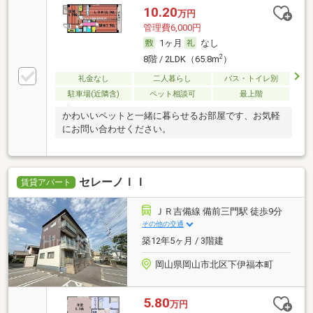
10.20
万円
管理費6,000円
1ヶ月
なし
2
8階 / 2LDK（65.8m
）
礼金なし
二人暮らし
バス・トイレ別
駐車場(近隣含)
ペット相談可
最上階
かわいいペットと一緒に暮らせるお部屋です、お気軽
にお問い合わせください。
セレーノＩＩ
賃貸アパート
ＪＲ吉備線 備前三門駅 徒歩9分
その他の交通
築12年5ヶ月 / 3階建
岡山県岡山市北区下伊福本町
5.80
万円