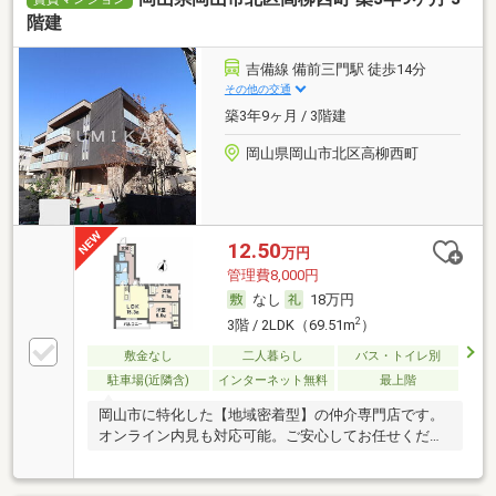
階建
吉備線 備前三門駅 徒歩14分
その他の交通
築3年9ヶ月 / 3階建
岡山県岡山市北区高柳西町
12.50
万円
管理費8,000円
なし
18万円
2
3階 / 2LDK（69.51m
）
敷金なし
二人暮らし
バス・トイレ別
駐車場(近隣含)
インターネット無料
最上階
岡山市に特化した【地域密着型】の仲介専門店です。
オンライン内見も対応可能。ご安心してお任せくださ
い。