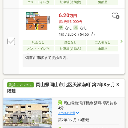
バス・トイレ別
駐車場(近隣含)
角部屋
6.20
万円
管理費3,000円
なし
なし
2
1階 / 2LDK（54.65m
）
礼金なし
敷金なし
二人暮らし
バス・トイレ別
駐車場(近隣含)
角部屋
備前西市駅まで徒歩圏内。
岡山県岡山市北区天瀬南町 築2年8ヶ月 3
賃貸マンション
階建
岡山電軌清輝橋線 清輝橋駅 徒歩
4分
その他の交通
築2年8ヶ月 / 3階建