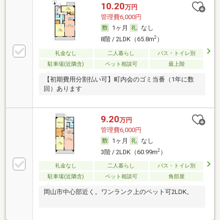
10.20
万円
管理費6,000円
1ヶ月
なし
2
8階 / 2LDK（65.8m
）
礼金なし
二人暮らし
バス・トイレ別
駐車場(近隣含)
ペット相談可
最上階
【初期費用分割払い可】町内会のゴミ当番（1年に数
回）あります
9.20
万円
管理費6,000円
1ヶ月
なし
2
3階 / 2LDK（60.99m
）
礼金なし
二人暮らし
バス・トイレ別
駐車場(近隣含)
ペット相談可
角部屋
岡山市中心部近く。ワンランク上のペット可2LDK。