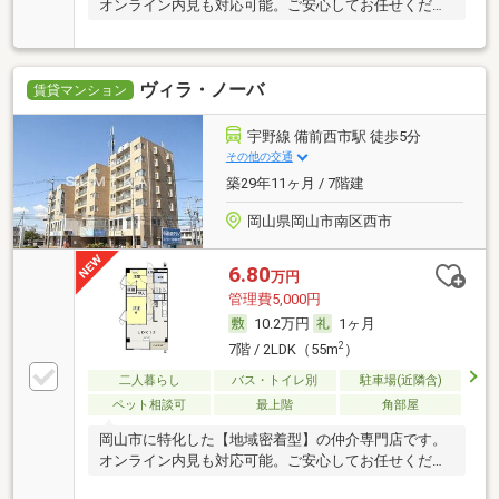
オンライン内見も対応可能。ご安心してお任せくださ
い。
ヴィラ・ノーバ
賃貸マンション
宇野線 備前西市駅 徒歩5分
その他の交通
築29年11ヶ月 / 7階建
岡山県岡山市南区西市
6.80
万円
管理費5,000円
10.2万円
1ヶ月
2
7階 / 2LDK（55m
）
二人暮らし
バス・トイレ別
駐車場(近隣含)
ペット相談可
最上階
角部屋
岡山市に特化した【地域密着型】の仲介専門店です。
オンライン内見も対応可能。ご安心してお任せくださ
い。