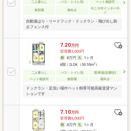
二人暮らし
バス・トイレ別
ペット相談可
モニタ付インターホ
角部屋
南向き
ン
自動湯はり・リードフック・ドックラン・飛び出し防
止フェンス付
7.20
万円
管理費5,000円
8万円
1ヶ月
2
6階 / 2LDK（50.55m
）
二人暮らし
バス・トイレ別
駐車場(近隣含)
ペット相談可
角部屋
南向き
ドックラン・足洗い場付ペット飼育可能高級賃貸マン
ションです
7.10
万円
管理費6,000円
8万円
1ヶ月
2