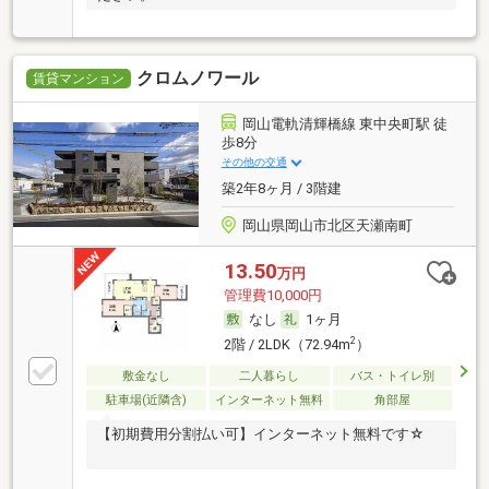
クロムノワール
賃貸マンション
岡山電軌清輝橋線 東中央町駅 徒
歩8分
その他の交通
築2年8ヶ月 / 3階建
岡山県岡山市北区天瀬南町
13.50
万円
管理費10,000円
なし
1ヶ月
2
2階 / 2LDK（72.94m
）
敷金なし
二人暮らし
バス・トイレ別
駐車場(近隣含)
インターネット無料
角部屋
【初期費用分割払い可】インターネット無料です☆