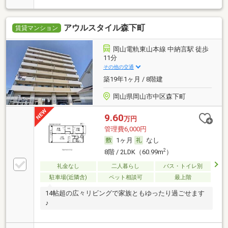
アウルスタイル森下町
賃貸マンション
岡山電軌東山本線 中納言駅 徒歩
11分
その他の交通
築19年1ヶ月 / 8階建
岡山県岡山市中区森下町
9.60
万円
管理費6,000円
1ヶ月
なし
2
8階 / 2LDK（60.99m
）
礼金なし
二人暮らし
バス・トイレ別
駐車場(近隣含)
ペット相談可
最上階
14帖超の広々リビングで家族ともゆったり過ごせます
♪