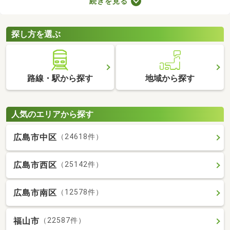
続きを見る
室や収納スペースを確保できる物件を選べば、長く快適に暮らせ
るでしょう。物件別に備える設備が異なるので、間取りとあわせ
てチェックしてみてくださいね。
探し方を選ぶ
路線・駅から探す
地域から探す
人気のエリアから探す
広島市中区
（24618件）
広島市西区
（25142件）
広島市南区
（12578件）
福山市
（22587件）