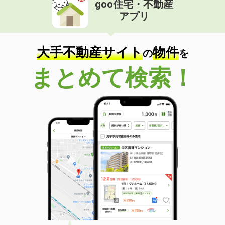
goo住宅・不動産
価 格
4.50万円
アプリ
住 所
広島県広島市中区舟入幸町
専有面積
31m²
間取り
1DK
大手不動産サイト
物件
の
を
広島県広島市中区国泰寺町１丁目
まとめて検索！
価 格
6.80万円
住 所
広島県広島市中区国泰寺町１丁目
専有面積
22.55m²
間取り
1K
広島県広島市南区比治山町
価 格
8.20万円
住 所
広島県広島市南区比治山町
専有面積
32.82m²
間取り
1LDK
広島県広島市中区河原町