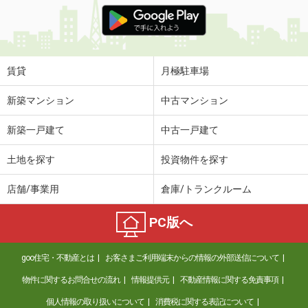
価 格
6.80万円
住 所
広島県広島市中区河原町
専有面積
28.47m²
間取り
1K
賃貸
月極駐車場
広島県広島市南区金屋町
新築マンション
中古マンション
価 格
6万円
新築一戸建て
中古一戸建て
住 所
広島県広島市南区金屋町
専有面積
26.07m²
土地を探す
投資物件を探す
間取り
ワンルーム
店舗/事業用
倉庫/トランクルーム
広島県安芸郡府中町石井城２丁目
PC版へ
価 格
7.05万円
住 所
広島県安芸郡府中町石井城２丁目
goo住宅・不動産とは
お客さまご利用端末からの情報の外部送信について
専有面積
42.64m²
間取り
1LDK
物件に関するお問合せの流れ
情報提供元
不動産情報に関する免責事項
個人情報の取り扱いについて
消費税に関する表記について
広島県広島市中区昭和町