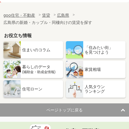
価 格
3.50万円
住 所
広島県安芸郡府中町石井城１丁目
goo住宅・不動産
賃貸
広島県
専有面積
22m²
広島県の新婚・カップル・同棲向けの賃貸を探す
間取り
1K
お役立ち情報
広島県広島市中区鶴見町
「住みたい街」
価 格
8.20万円
住まいのコラム
を見つけよう
住 所
広島県広島市中区鶴見町
専有面積
27.7m²
暮らしのデータ
間取り
1LDK
家賃相場
(補助金・助成金情報)
広島県広島市安佐南区安東６丁目
人気タウン
住宅ローン
ランキング
価 格
4.80万円
住 所
広島県広島市安佐南区安東６丁目
専有面積
20.28m²
ページトップに戻る
間取り
1K
広島県広島市中区舟入幸町