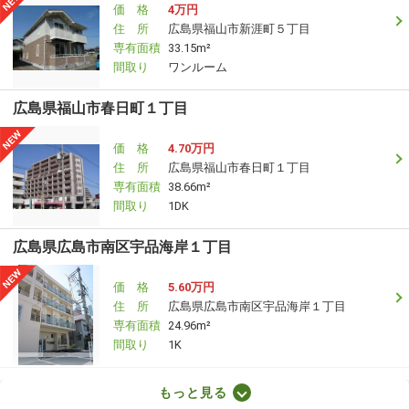
価 格
4万円
住 所
広島県福山市新涯町５丁目
専有面積
33.15m²
間取り
ワンルーム
広島県福山市春日町１丁目
価 格
4.70万円
住 所
広島県福山市春日町１丁目
専有面積
38.66m²
間取り
1DK
広島県広島市南区宇品海岸１丁目
価 格
5.60万円
住 所
広島県広島市南区宇品海岸１丁目
専有面積
24.96m²
間取り
1K
広島県安芸郡府中町石井城１丁目
もっと見る