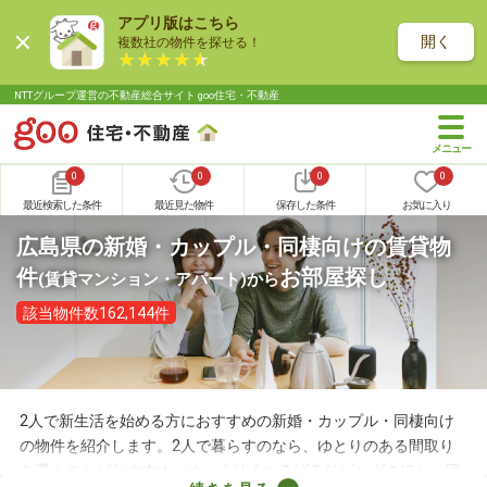
アプリ版はこちら
開く
複数社の物件を探せる！
NTTグループ運営の不動産総合サイト goo住宅・不動産
0
0
0
0
最近検索した条件
最近見た物件
保存した条件
お気に入り
広島県の新婚・カップル・同棲向けの賃貸物
件
お部屋探し
(賃貸マンション・アパート)
から
該当物件数162,144件
2人で新生活を始める方におすすめの新婚・カップル・同棲向け
の物件を紹介します。2人で暮らすのなら、ゆとりのある間取り
を選ぶことがおすすめ。ゆっくりくつろげるリビングのほか、寝