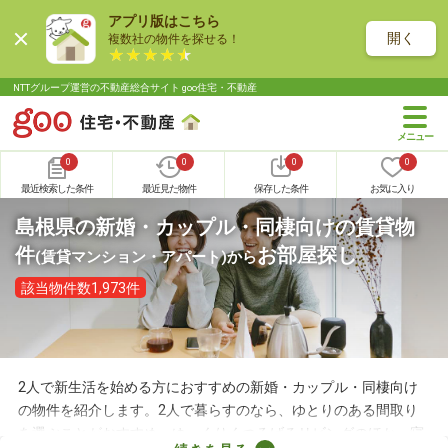
アプリ版はこちら
開く
複数社の物件を探せる！
NTTグループ運営の不動産総合サイト goo住宅・不動産
0
0
0
0
最近検索した条件
最近見た物件
保存した条件
お気に入り
島根県の新婚・カップル・同棲向けの賃貸物
件
お部屋探し
(賃貸マンション・アパート)
から
該当物件数1,973件
2人で新生活を始める方におすすめの新婚・カップル・同棲向け
の物件を紹介します。2人で暮らすのなら、ゆとりのある間取り
を選ぶことがおすすめ。ゆっくりくつろげるリビングのほか、寝