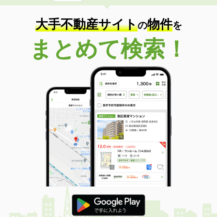
専有面積
69.15m²
間取り
3LDK
大手不動産サイト
物件
の
を
島根県江津市二宮町神主
まとめて検索！
価 格
4.55万円
住 所
島根県江津市二宮町神主
専有面積
53.08m²
間取り
3DK
島根県松江市東出雲町錦新町５
価 格
6.10万円
住 所
島根県松江市東出雲町錦新町５
専有面積
22.7m²
間取り
1K
島根県松江市東津田町
価 格
5.70万円
住 所
島根県松江市東津田町