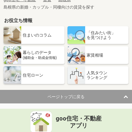
専有面積
43.74m²
島根県の新婚・カップル・同棲向けの賃貸を探す
間取り
1LDK
お役立ち情報
島根県益田市高津４丁目
「住みたい街」
価 格
3.67万円
住まいのコラム
を見つけよう
住 所
島根県益田市高津４丁目
専有面積
28.98m²
暮らしのデータ
間取り
2K
家賃相場
(補助金・助成金情報)
島根県松江市菅田町
人気タウン
住宅ローン
ランキング
価 格
3万円
住 所
島根県松江市菅田町
専有面積
19.5m²
ページトップに戻る
間取り
1K
島根県出雲市神西沖町
goo住宅・不動産
価 格
5.95万円
アプリ
住 所
島根県出雲市神西沖町