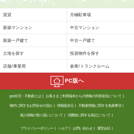
専有面積
36.51m²
間取り
1K
賃貸
月極駐車場
島根県松江市春日町
新築マンション
中古マンション
価 格
7.10万円
新築一戸建て
中古一戸建て
住 所
島根県松江市春日町
専有面積
59.67m²
土地を探す
投資物件を探す
間取り
2LDK
店舗/事業用
倉庫/トランクルーム
島根県松江市東出雲町揖屋
PC版へ
価 格
6.40万円
住 所
島根県松江市東出雲町揖屋
goo住宅・不動産とは
お客さまご利用端末からの情報の外部送信について
専有面積
22.35m²
間取り
1K
物件に関するお問合せの流れ
情報提供元
不動産情報に関する免責事項
個人情報の取り扱いについて
消費税に関する表記について
島根県松江市東出雲町錦新町５丁目
プライバシーポリシー
ヘルプ
お問い合わせ
運営会社
価 格
6.50万円