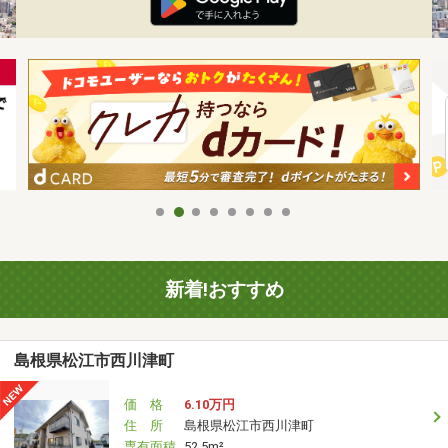
新着!おすすめ
島根県松江市西川津町
価 格
6.10万円
住 所
島根県松江市西川津町
専有面積
52.5m²