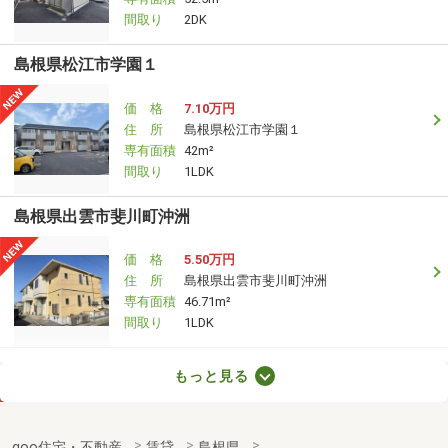
間取り
2DK
島根県松江市学園１
価 格
7.10万円
住 所
島根県松江市学園１
専有面積
42m²
間取り
1LDK
島根県出雲市斐川町沖洲
価 格
5.50万円
住 所
島根県出雲市斐川町沖洲
専有面積
46.71m²
間取り
1LDK
島根県松江市黒田町
もっと見る
価 格
6.75万円
住 所
島根県松江市黒田町
goo住宅・不動産
賃貸
島根県