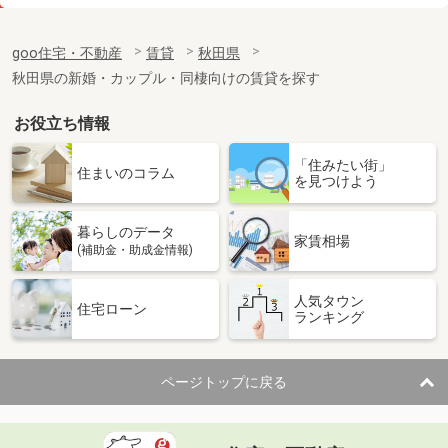
価 格
6.75万円
住 所
秋田県秋田市御所野堤台２
goo住宅・不動産
賃貸
秋田県
専有面積
57.25m²
秋田県の新婚・カップル・同棲向けの賃貸を探す
間取り
2LDK
お役立ち情報
秋田県能代市字鳥小屋
「住みたい街」
価 格
4.30万円
住まいのコラム
を見つけよう
住 所
秋田県能代市字鳥小屋
専有面積
41.3m²
暮らしのデータ
間取り
1LDK
家賃相場
(補助金・助成金情報)
秋田県秋田市旭南１丁目
人気タウン
住宅ローン
ランキング
価 格
9万円
住 所
秋田県秋田市旭南１丁目
専有面積
62.7m²
ページトップに戻る
間取り
2LDK
秋田県秋田市泉一ノ坪