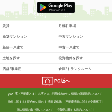
価 格
3.60万円
住 所
秋田県秋田市桜３
専有面積
28.26m²
間取り
1K
賃貸
月極駐車場
秋田県横手市婦気大堤字谷地添
新築マンション
中古マンション
価 格
7.50万円
新築一戸建て
中古一戸建て
住 所
秋田県横手市婦気大堤字谷地添
専有面積
66.24m²
土地を探す
投資物件を探す
間取り
3LDK
店舗/事業用
倉庫/トランクルーム
秋田県横手市駅西３
PC版へ
価 格
7.30万円
住 所
秋田県横手市駅西３
goo住宅・不動産とは
お客さまご利用端末からの情報の外部送信について
専有面積
65m²
間取り
3LDK
物件に関するお問合せの流れ
情報提供元
不動産情報に関する免責事項
個人情報の取り扱いについて
消費税に関する表記について
秋田県秋田市千秋城下町