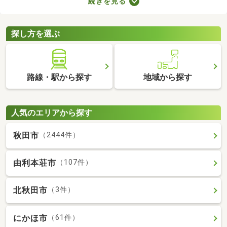
続きを見る
室や収納スペースを確保できる物件を選べば、長く快適に暮らせ
るでしょう。物件別に備える設備が異なるので、間取りとあわせ
てチェックしてみてくださいね。
探し方を選ぶ
路線・駅から探す
地域から探す
人気のエリアから探す
秋田市
（2444件）
由利本荘市
（107件）
北秋田市
（3件）
にかほ市
（61件）