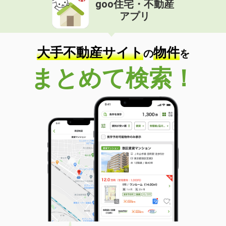
goo住宅・不動産
価 格
7万円
アプリ
住 所
秋田県秋田市泉一ノ坪
専有面積
54m²
間取り
2LDK
大手不動産サイト
物件
の
を
秋田県秋田市広面字野添
まとめて検索！
価 格
3.50万円
住 所
秋田県秋田市広面字野添
専有面積
18.88m²
間取り
1K
秋田県秋田市川元山下町
価 格
11.50万円
住 所
秋田県秋田市川元山下町
専有面積
66.78m²
間取り
2LDK
秋田県秋田市桜３