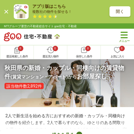
アプリ版はこちら
開く
複数社の物件を探せる！
NTTグループ運営の不動産総合サイト goo住宅・不動産
0
0
0
0
最近検索した条件
最近見た物件
保存した条件
お気に入り
秋田県の新婚・カップル・同棲向けの賃貸物
件
お部屋探し
(賃貸マンション・アパート)
から
該当物件数2,892件
2人で新生活を始める方におすすめの新婚・カップル・同棲向け
の物件を紹介します。2人で暮らすのなら、ゆとりのある間取り
を選ぶことがおすすめ。ゆっくりくつろげるリビングのほか、寝