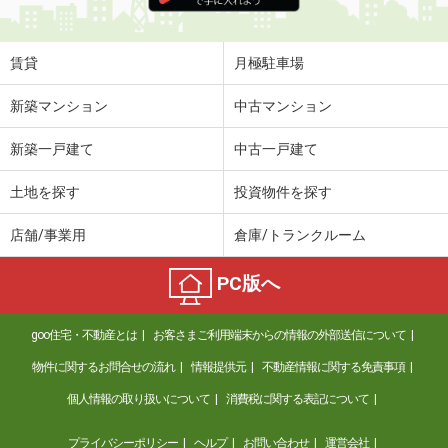
住 所
高知県高知市大津乙
専有面積
42.78m²
間取り
1LDK
賃貸
月極駐車場
高知県高知市鴨部上町
新築マンション
中古マンション
価 格
4.40万円
新築一戸建て
中古一戸建て
住 所
高知県高知市鴨部上町
専有面積
44.97m²
土地を探す
投資物件を探す
間取り
2DK
店舗/事業用
倉庫/トランクルーム
高知県高知市東雲町
PC版へ
価 格
5.30万円
住 所
高知県高知市東雲町
goo住宅・不動産とは
お客さまご利用端末からの情報の外部送信について
専有面積
20.81m²
間取り
1K
物件に関するお問合せの流れ
情報提供元
不動産情報に関する免責事項
個人情報の取り扱いについて
消費税に関する表記について
高知県高知市高須２
プライバシーポリシー
ヘルプ
お問い合わせ
運営会社
価 格
3.90万円