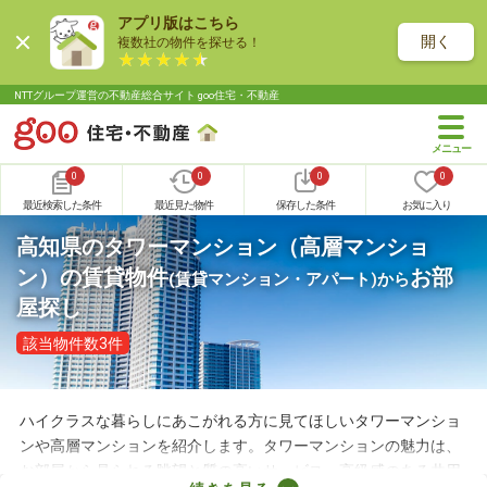
アプリ版はこちら
開く
複数社の物件を探せる！
NTTグループ運営の不動産総合サイト goo住宅・不動産
0
0
0
0
最近検索した条件
最近見た物件
保存した条件
お気に入り
高知県のタワーマンション（高層マンショ
ン）の賃貸物件
お部
(賃貸マンション・アパート)
から
屋探し
該当物件数3件
ハイクラスな暮らしにあこがれる方に見てほしいタワーマンショ
ンや高層マンションを紹介します。タワーマンションの魅力は、
お部屋から見られる眺望と質の高いサービス。高級感のある共用