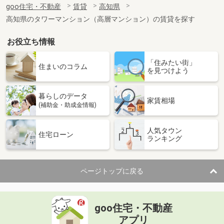
goo住宅・不動産
賃貸
高知県
専有面積
20.81m²
高知県のタワーマンション（高層マンション）の賃貸を探す
間取り
1K
お役立ち情報
高知県土佐市高岡町乙
「住みたい街」
価 格
4.40万円
住まいのコラム
を見つけよう
住 所
高知県土佐市高岡町乙
専有面積
26.08m²
暮らしのデータ
間取り
1K
家賃相場
(補助金・助成金情報)
高知県高知市南宝永町
人気タウン
住宅ローン
ランキング
価 格
5.85万円
住 所
高知県高知市南宝永町
専有面積
36.33m²
ページトップに戻る
間取り
1K
高知県高知市一宮
goo住宅・不動産
価 格
5万円
アプリ