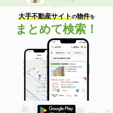
住 所
高知県高知市一宮
専有面積
60m²
間取り
2LDK
大手不動産サイト
物件
の
を
高知県南国市篠原
まとめて検索！
価 格
4.40万円
住 所
高知県南国市篠原
専有面積
23.18m²
間取り
1K
高知県高知市高須２
価 格
3.90万円
住 所
高知県高知市高須２
専有面積
19.87m²
間取り
1K
高知県高知市大津乙
価 格
5.70万円