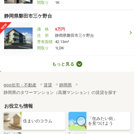
間取り
1K
静岡県磐田市三ケ野台
価 格
6万円
住 所
静岡県磐田市三ケ野台
専有面積
42.13m²
間取り
1LDK
静岡県浜松市中央区元浜町
もっと見る
価 格
6.90万円
住 所
静岡県浜松市中央区元浜町
goo住宅・不動産
賃貸
静岡県
専有面積
30.31m²
静岡県のタワーマンション（高層マンション）の賃貸を探す
間取り
1LDK
お役立ち情報
静岡県浜松市中央区元浜町
「住みたい街」
価 格
6.90万円
住まいのコラム
を見つけよう
住 所
静岡県浜松市中央区元浜町
専有面積
30.31m²