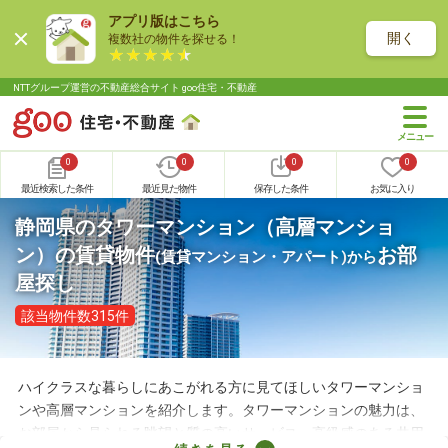
アプリ版はこちら
開く
複数社の物件を探せる！
NTTグループ運営の不動産総合サイト goo住宅・不動産
0
0
0
0
最近検索した条件
最近見た物件
保存した条件
お気に入り
静岡県のタワーマンション（高層マンショ
ン）の賃貸物件
お部
(賃貸マンション・アパート)
から
屋探し
該当物件数315件
ハイクラスな暮らしにあこがれる方に見てほしいタワーマンショ
ンや高層マンションを紹介します。タワーマンションの魅力は、
お部屋から見られる眺望と質の高いサービス。高級感のある共用