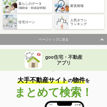
暮らしのデータ
間取り
1LDK
家賃相場
(補助金・助成金情報)
静岡県磐田市森下
人気タウン
住宅ローン
ランキング
価 格
3.40万円
住 所
静岡県磐田市森下
専有面積
23.18m²
ページトップに戻る
間取り
1K
静岡県浜松市中央区上島７丁目
goo住宅・不動産
価 格
6.10万円
アプリ
住 所
静岡県浜松市中央区上島７丁目
専有面積
34.8m²
間取り
2K
大手不動産サイト
物件
の
を
静岡県静岡市駿河区中田１丁目
まとめて検索！
価 格
7.20万円
住 所
静岡県静岡市駿河区中田１丁目