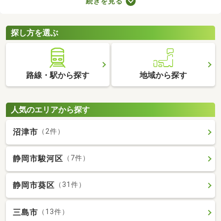
続きを見る
スペースやコンシェルジュサービスが付属しているので、豊かな
生活を送れるでしょう。複数あるタワーマンション・高層マンシ
ョンから、気に入る物件を見つけてくださいね。
探し方を選ぶ
路線・駅から探す
地域から探す
人気のエリアから探す
沼津市
（2件）
静岡市駿河区
（7件）
静岡市葵区
（31件）
三島市
（13件）