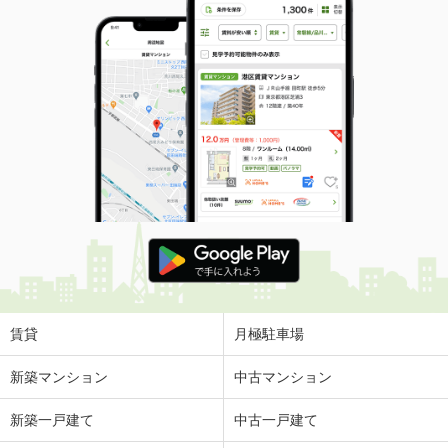
専有面積
30.96m²
間取り
1K
静岡県焼津市石脇下
価 格
4万円
住 所
静岡県焼津市石脇下
専有面積
23.72m²
間取り
1K
静岡県焼津市石脇下
価 格
4万円
住 所
静岡県焼津市石脇下
専有面積
23.72m²
間取り
1K
賃貸
月極駐車場
静岡県浜松市中央区大島町
新築マンション
中古マンション
価 格
4.70万円
新築一戸建て
中古一戸建て
住 所
静岡県浜松市中央区大島町