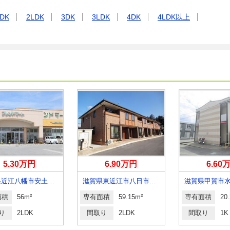
DK
2LDK
3DK
3LDK
4DK
4LDK以上
5.30万円
6.90万円
6.60
滋賀県近江八幡市安土町上豊浦
滋賀県東近江市八日市緑町
滋賀県甲賀市
面積
56m²
専有面積
59.15m²
専有面積
20
り
2LDK
間取り
2LDK
間取り
1K