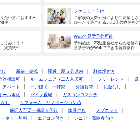
ファミリー向け
りたい方におすすめ
ご家族の人数や形によりご要望もさ
物件
ゆったり過ごせる3K以上の物件を
Webで見学予約可能
してみよう！
予約後は、不動産会社からの連絡を
、賃貸物件
見学予約がWebでできる賃貸物件
なし
新築・築浅
駅近・駅５分以内
駐車場付き
楽器相談可
ルームシェア（二人入居可）
フリーレント
貸
アパート
一戸建て・一軒家
分譲賃貸
礼金なし
オール電化
バイク置場
ガスコンロ２クチ
料なし
リフォーム・リノベーション済
保証人不要・保証人代行
家具付き
メゾネット
ターネット無料
エアコン付き
シニア・高齢者向け