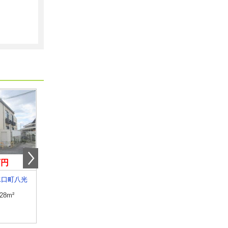
万円
5.70万円
5.50万円
水口町八光
滋賀県近江八幡市鷹飼町
滋賀県湖南市三雲
.28m²
専有面積
58.34m²
専有面積
51m²
間取り
3DK
間取り
2LDK