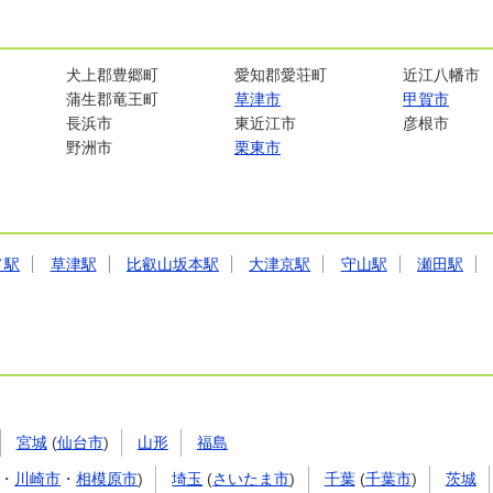
犬上郡豊郷町
愛知郡愛荘町
近江八幡市
蒲生郡竜王町
草津市
甲賀市
長浜市
東近江市
彦根市
野洲市
栗東市
ノ駅
草津駅
比叡山坂本駅
大津京駅
守山駅
瀬田駅
宮城
(
仙台市
)
山形
福島
・
川崎市
・
相模原市
)
埼玉
(
さいたま市
)
千葉
(
千葉市
)
茨城