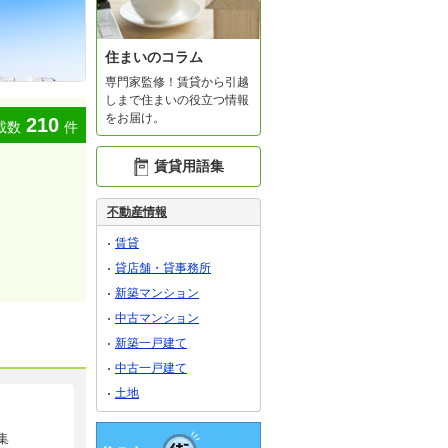
住まいのコラム
専門家監修！賃貸から引越
しまで住まいの役立つ情報
をお届け。
210
載数
件
賃貸用語集
不動産情報
賃貸
貸店舗・貸事務所
新築マンション
中古マンション
新築一戸建て
中古一戸建て
土地
集