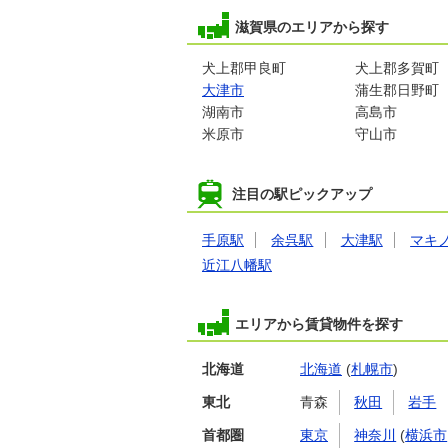
滋賀県のエリアから探す
犬上郡甲良町
犬上郡多賀町
大津市
蒲生郡日野町
湖南市
高島市
米原市
守山市
注目の駅ピックアップ
手原駅
余呉駅
大津駅
マキ
近江八幡駅
エリアから賃貸物件を探す
北海道
北海道
(
札幌市
)
東北
青森
秋田
岩手
首都圏
東京
神奈川
(
横浜市