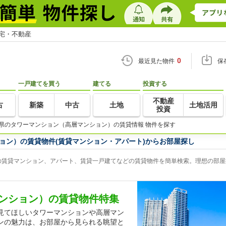
住宅・不動産
0
最近見た物件
保
一戸建てを買う
建てる
投資する
不動産
古
新築
中古
土地
土地活用
投資
県のタワーマンション（高層マンション）の賃貸情報 物件を探す
ョン）の賃貸物件(賃貸マンション・アパート)からお部屋探し
賃貸マンション、アパート、賃貸一戸建てなどの賃貸物件を簡単検索。理想の部屋探
ンション）の賃貸物件特集
見てほしいタワーマンションや高層マン
ンの魅力は、お部屋から見られる眺望と