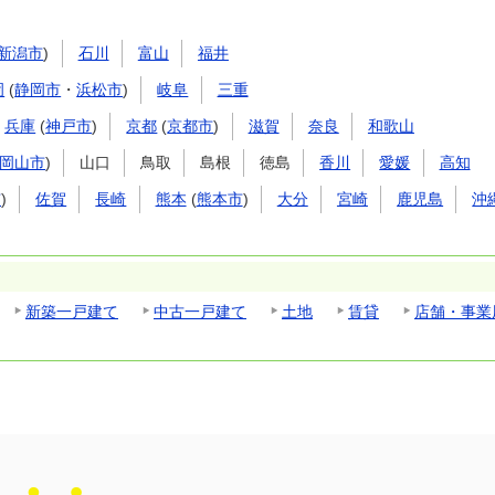
新潟市
)
石川
富山
福井
岡
(
静岡市
・
浜松市
)
岐阜
三重
兵庫
(
神戸市
)
京都
(
京都市
)
滋賀
奈良
和歌山
岡山市
)
山口
鳥取
島根
徳島
香川
愛媛
高知
市
)
佐賀
長崎
熊本
(
熊本市
)
大分
宮崎
鹿児島
沖
新築一戸建て
中古一戸建て
土地
賃貸
店舗・事業