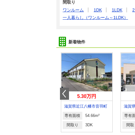
間取り
ワンルーム
1DK
1LDK
2
一人暮らし（ワンルーム～1LDK）
新着物件
5.20万円
5.30万円
滋賀県長浜市川崎町
滋賀県近江八幡市音羽町
専有面積
46.37m²
専有面積
54.66m²
専有
間取り
1LDK
間取り
3DK
間取