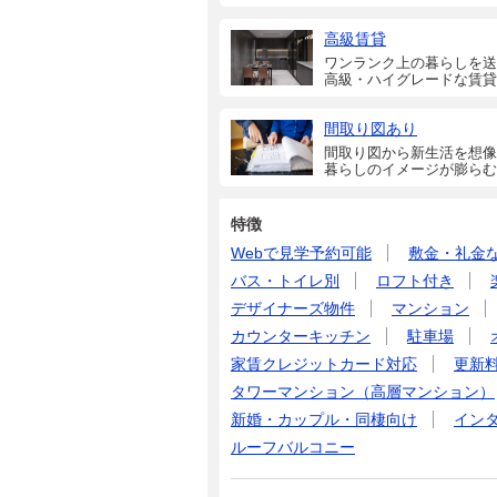
高級賃貸
ワンランク上の暮らしを送
高級・ハイグレードな賃貸
間取り図あり
間取り図から新生活を想像
暮らしのイメージが膨らむ
特徴
Webで見学予約可能
敷金・礼金
バス・トイレ別
ロフト付き
デザイナーズ物件
マンション
カウンターキッチン
駐車場
家賃クレジットカード対応
更新
タワーマンション（高層マンション）
新婚・カップル・同棲向け
イン
ルーフバルコニー