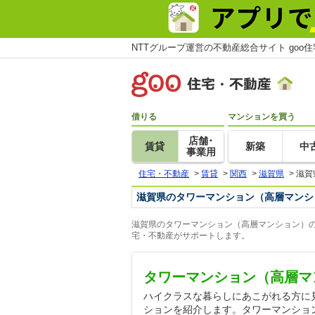
NTTグループ運営の不動産総合サイト goo
借りる
マンションを買う
店舗･
賃貸
新築
中
事業用
住宅・不動産
>
賃貸
>
関西
>
滋賀県
>
滋賀
滋賀県のタワーマンション（高層マンシ
滋賀県のタワーマンション（高層マンション）の
宅・不動産がサポートします。
タワーマンション（高層マ
ハイクラスな暮らしにあこがれる方に
ションを紹介します。タワーマンショ