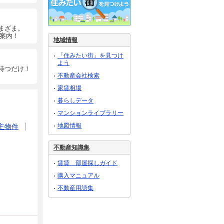
まざま。
ご案内！
地域情報
「住みたい街」を見つけ
よう
待つだけ！
不動産会社検索
家賃相場
暮らしデータ
マンションライブラリー
地図情報
主物件
不動産知識集
賃貸 部屋探しガイド
購入マニュアル
不動産用語集