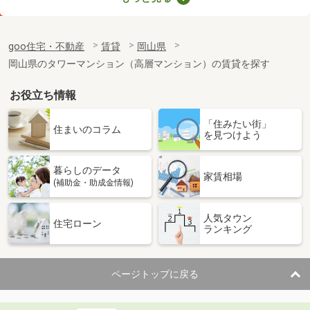
価 格
4.10万円
住 所
岡山県岡山市北区今保
goo住宅・不動産
賃貸
岡山県
専有面積
22.7m²
岡山県のタワーマンション（高層マンション）の賃貸を探す
間取り
1K
お役立ち情報
岡山県岡山市北区大和町１丁目
「住みたい街」
価 格
6.20万円
住まいのコラム
を見つけよう
住 所
岡山県岡山市北区大和町１丁目
専有面積
26.38m²
暮らしのデータ
間取り
1K
家賃相場
(補助金・助成金情報)
岡山県岡山市北区三門東町
人気タウン
住宅ローン
ランキング
価 格
5.50万円
住 所
岡山県岡山市北区三門東町
専有面積
26.8m²
ページトップに戻る
間取り
1K
岡山県岡山市北区島田本町１丁目