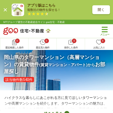
アプリ版はこちら
開く
複数社の物件を探せる！
NTTグループ運営の不動産総合サイト goo住宅・不動産
0
0
0
0
最近検索した条件
最近見た物件
保存した条件
お気に入り
岡山県のタワーマンション（高層マンショ
ン）の賃貸物件
お部
(賃貸マンション・アパート)
から
屋探し
該当物件数540件
ハイクラスな暮らしにあこがれる方に見てほしいタワーマンショ
ンや高層マンションを紹介します。タワーマンションの魅力は、
お部屋から見られる眺望と質の高いサービス。高級感のある共用