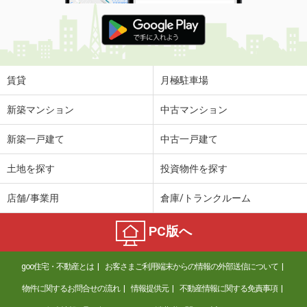
岡山県岡山市北区今８
価 格
4.40万円
住 所
岡山県岡山市北区今８
専有面積
20.28m²
間取り
1K
賃貸
月極駐車場
岡山県岡山市北区今村
新築マンション
中古マンション
価 格
3.40万円
新築一戸建て
中古一戸建て
住 所
岡山県岡山市北区今村
専有面積
22.37m²
土地を探す
投資物件を探す
間取り
1K
店舗/事業用
倉庫/トランクルーム
岡山県倉敷市大島
PC版へ
価 格
5.30万円
住 所
岡山県倉敷市大島
goo住宅・不動産とは
お客さまご利用端末からの情報の外部送信について
専有面積
50.78m²
間取り
2LDK
物件に関するお問合せの流れ
情報提供元
不動産情報に関する免責事項