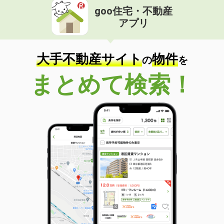
goo住宅・不動産
価 格
4.20万円
アプリ
住 所
岡山県岡山市北区島田本町１丁目
専有面積
21.23m²
間取り
1K
大手不動産サイト
物件
の
を
岡山県岡山市中区八幡
まとめて検索！
価 格
5.20万円
住 所
岡山県岡山市中区八幡
専有面積
42.04m²
間取り
1LDK
岡山県岡山市北区撫川
価 格
3.10万円
住 所
岡山県岡山市北区撫川
専有面積
19.87m²
間取り
1K