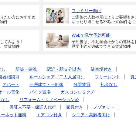
ファミリー向け
りたい方におすすめ
ご家族の人数や形によりご要望もさ
物件
ゆったり過ごせる3K以上の物件を
Webで見学予約可能
してみよう！
予約後は、不動産会社からの連絡を
、賃貸物件
見学予約がWebでできる賃貸物件
なし
新築・築浅
駅近・駅５分以内
駐車場付き
楽器相談可
ルームシェア（二人入居可）
フリーレント
貸
アパート
一戸建て・一軒家
分譲賃貸
礼金なし
オール電化
バイク置場
ガスコンロ２クチ
料なし
リフォーム・リノベーション済
保証人不要・保証人代行
家具付き
メゾネット
ターネット無料
エアコン付き
シニア・高齢者向け