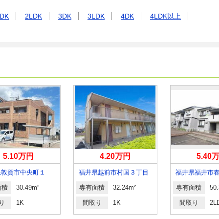
DK
2LDK
3DK
3LDK
4DK
4LDK以上
5.10万円
4.20万円
5.40
県敦賀市中央町１
福井県越前市村国３丁目
福井県福井市
面積
30.49m²
専有面積
32.24m²
専有面積
50
り
1K
間取り
1K
間取り
2L