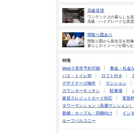
高級賃貸
ワンランク上の暮らしを送
高級・ハイグレードな賃貸
間取り図あり
間取り図から新生活を想像
暮らしのイメージが膨らむ
特徴
Webで見学予約可能
敷金・礼金
バス・トイレ別
ロフト付き
デザイナーズ物件
マンション
カウンターキッチン
駐車場
家賃クレジットカード対応
更新
タワーマンション（高層マンション）
新婚・カップル・同棲向け
イン
ルーフバルコニー