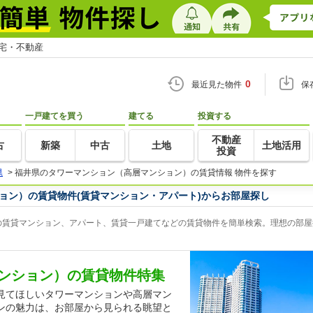
住宅・不動産
0
最近見た物件
保
一戸建てを買う
建てる
投資する
不動産
古
新築
中古
土地
土地活用
投資
県
>
福井県のタワーマンション（高層マンション）の賃貸情報 物件を探す
ョン）の賃貸物件(賃貸マンション・アパート)からお部屋探し
賃貸マンション、アパート、賃貸一戸建てなどの賃貸物件を簡単検索。理想の部屋探
ンション）の賃貸物件特集
見てほしいタワーマンションや高層マン
ンの魅力は、お部屋から見られる眺望と