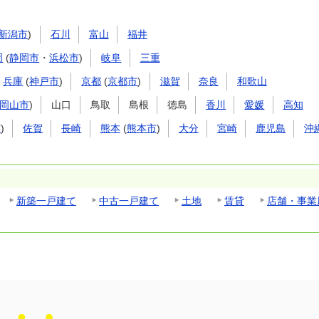
新潟市
)
石川
富山
福井
岡
(
静岡市
・
浜松市
)
岐阜
三重
兵庫
(
神戸市
)
京都
(
京都市
)
滋賀
奈良
和歌山
岡山市
)
山口
鳥取
島根
徳島
香川
愛媛
高知
市
)
佐賀
長崎
熊本
(
熊本市
)
大分
宮崎
鹿児島
沖
新築一戸建て
中古一戸建て
土地
賃貸
店舗・事業