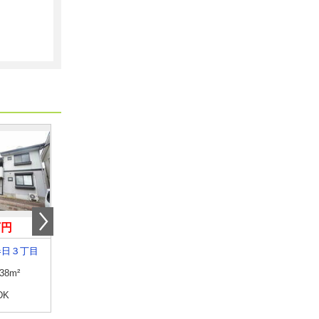
万円
5.60万円
7.90万円
春日３丁目
福井県鯖江市五郎丸町
福井県福井市光陽２丁
.38m²
専有面積
56.2m²
専有面積
69.66m²
DK
間取り
2DK
間取り
2LDK