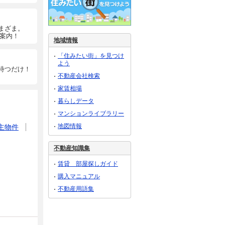
まざま。
ご案内！
地域情報
「住みたい街」を見つけ
よう
待つだけ！
不動産会社検索
家賃相場
暮らしデータ
マンションライブラリー
地図情報
主物件
不動産知識集
賃貸 部屋探しガイド
購入マニュアル
不動産用語集