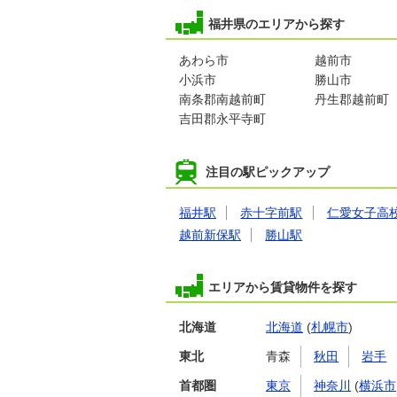
福井県のエリアから探す
あわら市
越前市
小浜市
勝山市
南条郡南越前町
丹生郡越前町
吉田郡永平寺町
注目の駅ピックアップ
福井駅
赤十字前駅
仁愛女子高
越前新保駅
勝山駅
エリアから賃貸物件を探す
北海道
北海道
(
札幌市
)
東北
青森
秋田
岩手
首都圏
東京
神奈川
(
横浜市