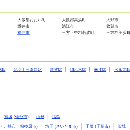
大飯郡おおい町
大飯郡高浜町
大野市
坂井市
鯖江市
敦賀市
福井市
三方上中郡若狭町
三方郡美浜
校駅
足羽山公園口駅
敦賀駅
細呂木駅
春江駅
ベル前
宮城
(
仙台市
)
山形
福島
・
川崎市
・
相模原市
)
埼玉
(
さいたま市
)
千葉
(
千葉市
)
茨城