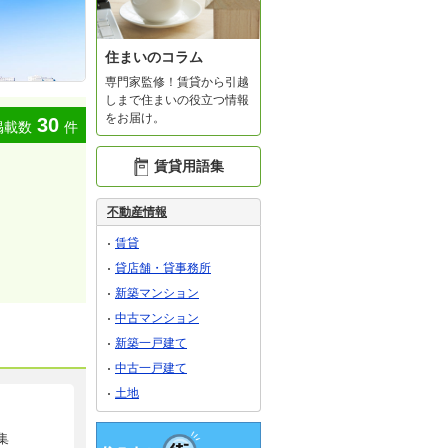
住まいのコラム
専門家監修！賃貸から引越
しまで住まいの役立つ情報
をお届け。
30
掲載数
件
賃貸用語集
不動産情報
賃貸
貸店舗・貸事務所
新築マンション
中古マンション
新築一戸建て
中古一戸建て
土地
集