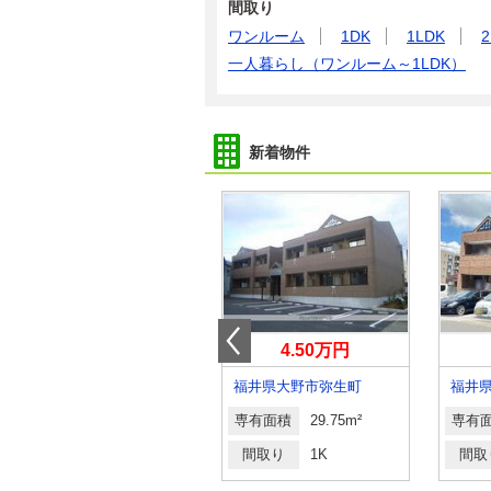
間取り
ワンルーム
1DK
1LDK
2
一人暮らし（ワンルーム～1LDK）
新着物件
4.40万円
4.50万円
福井県福井市高木中央１丁目
福井県大野市弥生町
福井
専有面積
20.37m²
専有面積
29.75m²
専有
間取り
1K
間取り
1K
間取