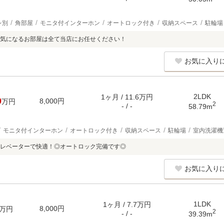
レ別
角部屋
モニタ付インターホン
オートロック付き
収納スペース
駐輪場
気になるお部屋は全て当店にお任せください！
お気に入り
2LDK
1ヶ月 / 11.6万円
0
8,000円
万円
2
- / -
58.79m
モニタ付インターホン
オートロック付き
収納スペース
駐輪場
室内洗濯機
レベーターで快適！◎オートロック完備です◎
お気に入り
1LDK
1ヶ月 / 7.7万円
8,000円
万円
2
- / -
39.39m