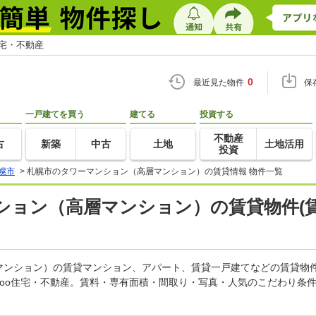
住宅・不動産
0
最近見た物件
保
一戸建てを買う
建てる
投資する
不動産
古
新築
中古
土地
土地活用
投資
幌市
>
札幌市のタワーマンション（高層マンション）の賃貸情報 物件一覧
ション（高層マンション）の賃貸物件(
マンション）の賃貸マンション、アパート、賃貸一戸建てなどの賃貸物
goo住宅・不動産。賃料・専有面積・間取り・写真・人気のこだわり条