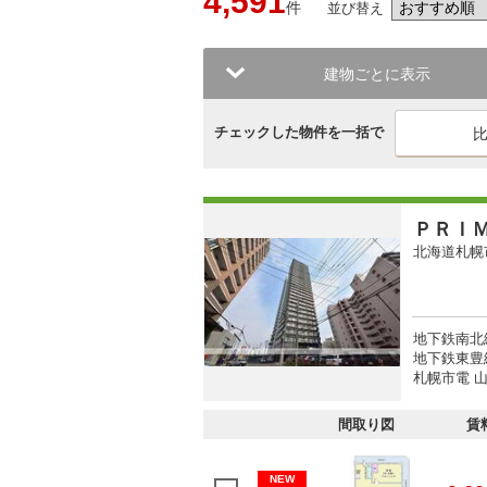
4,591
件
並び替え
建物ごとに表示
チェックした物件を一括で
ＰＲＩ
北海道札幌
地下鉄南北
地下鉄東豊
札幌市電 山
間取り図
賃
NEW