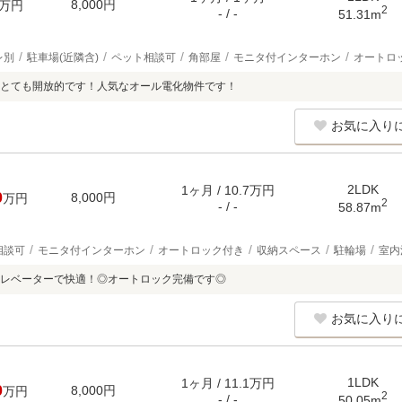
8,000円
万円
2
- / -
51.31m
レ別
駐車場(近隣含)
ペット相談可
角部屋
モニタ付インターホン
オートロ
とても開放的です！人気なオール電化物件です！
お気に入り
2LDK
1ヶ月 / 10.7万円
0
8,000円
万円
2
- / -
58.87m
相談可
モニタ付インターホン
オートロック付き
収納スペース
駐輪場
室内
レベーターで快適！◎オートロック完備です◎
お気に入り
1LDK
1ヶ月 / 11.1万円
0
8,000円
万円
2
- / -
50.05m