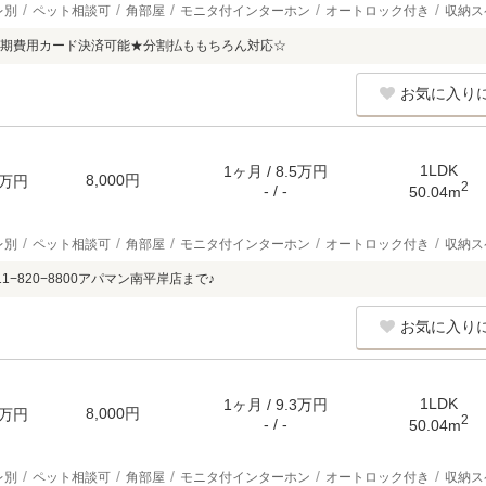
レ別
ペット相談可
角部屋
モニタ付インターホン
オートロック付き
収納ス
期費用カード決済可能★分割払ももちろん対応☆
お気に入り
1LDK
1ヶ月 / 8.5万円
8,000円
万円
2
- / -
50.04m
レ別
ペット相談可
角部屋
モニタ付インターホン
オートロック付き
収納ス
1−820−8800アパマン南平岸店まで♪
お気に入り
1LDK
1ヶ月 / 9.3万円
8,000円
万円
2
- / -
50.04m
レ別
ペット相談可
角部屋
モニタ付インターホン
オートロック付き
収納ス