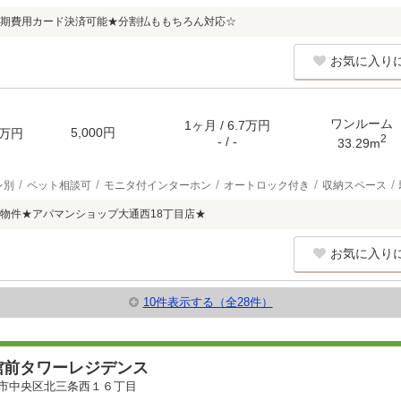
期費用カード決済可能★分割払ももちろん対応☆
お気に入り
ワンルーム
1ヶ月 / 6.7万円
5,000円
万円
2
- / -
33.29m
レ別
ペット相談可
モニタ付インターホン
オートロック付き
収納スペース
物件★アパマンショップ大通西18丁目店★
お気に入り
10件表示する（全28件）
館前タワーレジデンス
市中央区北三条西１６丁目