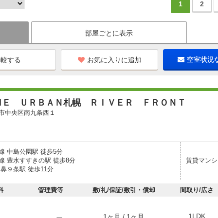
1
2
部屋ごとに表示
お気に入りに追加
空室状況
ＭＥ ＵＲＢＡＮ札幌 ＲＩＶＥＲ ＦＲＯＮＴ
市中央区南九条西１
線 中島公園駅 徒歩5分
線 豊水すすきの駅 徒歩8分
賃貸マンシ
鼻９条駅 徒歩11分
料
管理費等
敷/礼/保証/敷引・償却
間取り/広さ
1LDK
1ヶ月 / 1ヶ月