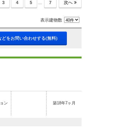
3
4
5
7
次へ
…
表示建物数
などをお問い合わせする(無料)
ョン
築18年7ヶ月