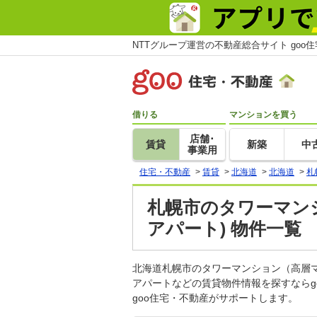
NTTグループ運営の不動産総合サイト goo
借りる
マンションを買う
店舗･
賃貸
新築
中
事業用
住宅・不動産
>
賃貸
>
北海道
>
北海道
>
札
札幌市のタワーマン
アパート) 物件一覧
北海道札幌市のタワーマンション（高層
アパートなどの賃貸物件情報を探すなら
goo住宅・不動産がサポートします。