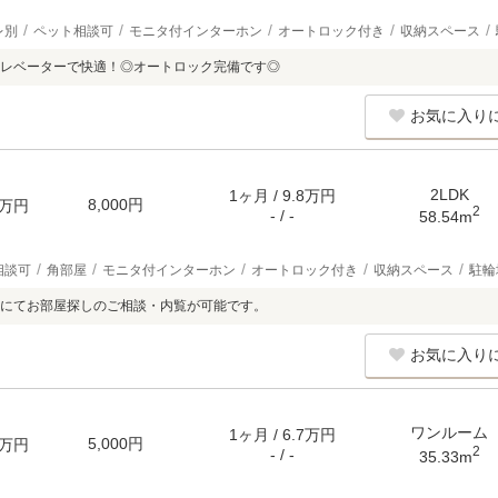
レ別
ペット相談可
モニタ付インターホン
オートロック付き
収納スペース
レベーターで快適！◎オートロック完備です◎
お気に入り
2LDK
1ヶ月 / 9.8万円
8,000円
万円
2
- / -
58.54m
相談可
角部屋
モニタ付インターホン
オートロック付き
収納スペース
駐輪
にてお部屋探しのご相談・内覧が可能です。
お気に入り
ワンルーム
1ヶ月 / 6.7万円
5,000円
万円
2
- / -
35.33m